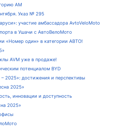
егорию АМ
нтября. Указ № 295
руси»: участие амбассадора AvtoVeloMoto
порта в Ушачи с АвтоВелоМото
и «Номер один» в категории АВТО!
5»
иклы AVM уже в продаже!
гическим потенциалом BYD
 – 2025»: достижения и перспективы
есна 2025»
ость, инновации и доступность
сна 2025»
 офисы
елоМото