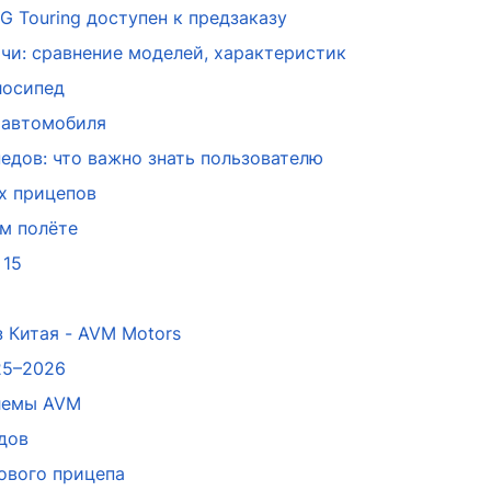
 Touring доступен к предзаказу
чи: сравнение моделей, характеристик
лосипед
 автомобиля
едов: что важно знать пользователю
х прицепов
ом полёте
 15
 Китая - AVM Motors
25–2026
лемы AVM
дов
ового прицепа