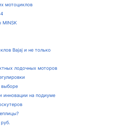
их мотоциклов
24
ы MINSK
лов Bajaj и не только
актных лодочных моторов
егулировки
 выборе
и инновации на подиуме
оскутеров
теплицы?
руб.