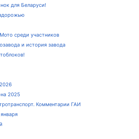
инок для Беларуси!
ездорожью
Мото среди участников
озавода и история завода
тоблоков!
 2026
она 2025
тротранспорт. Комментарии ГАИ
 января
й