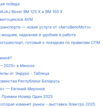
ая победа
BAJAJ Boxer BM 125 X и BM 150 X
 мотоциклов AVM
транспорте — новая услуга от «АвтоВелоМото»
мощнее, надежнее и удобнее в работе.
ротранспорт, готовый к поездкам по правилам СПМ
зимой?
– 2025» в Минске
клы от Эндуро - Таблица
ервенства Республики Беларусь
о» — Евгений Миронов
ии Премии Номер Один 2025
 которая изменит рынок - выставка Электро 2025