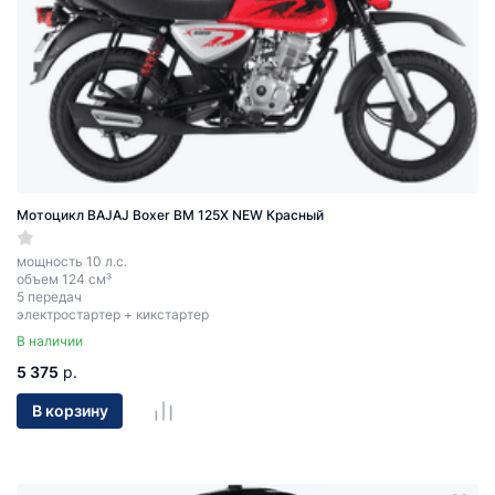
Мотоцикл BAJAJ Boxer BM 125X NEW Красный
мощность 10 л.с.
объем 124 см³
5 передач
электростартер + кикстартер
В наличии
5 375
р.
В корзину