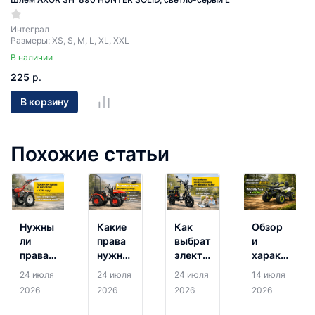
Интеграл
Размеры: XS, S, M, L, XL, XXL
В наличии
225
р.
В корзину
Похожие статьи
Нужны
Какие
Как
Обзор
ли
права
выбрать
и
права
нужны
электровелосипед
характерист
на
на
для
квадроцикл
24 июля
24 июля
24 июля
14 июля
мотоблок
минитрактор:
пожилых
Motoland:
2026
2026
2026
2026
в 2026
категории,
людей:
разбираем
году:
документы
лучшие
новинки