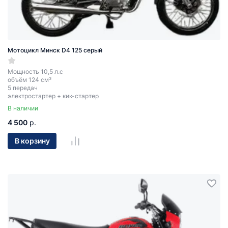
Мотоцикл Минск D4 125 серый
Мощность 10,5 л.с
объём 124 см³
5 передач
электростартер + кик-стартер
В наличии
4 500
р.
В корзину