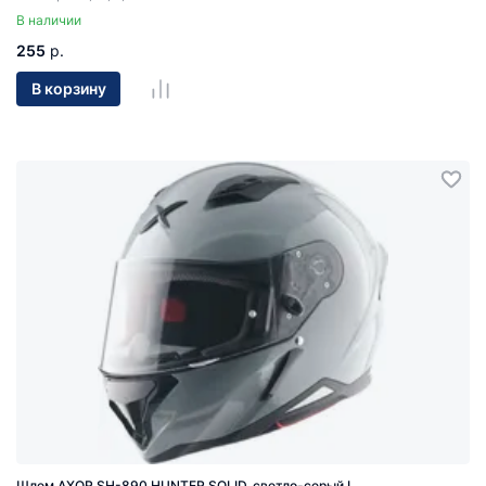
В наличии
255
р.
В корзину
Шлем AXOR SH-890 HUNTER SOLID, светло-серый L