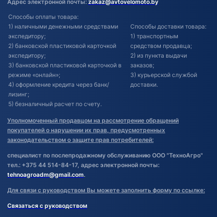
Адрес электронной почты:
zakaz@avtovelomoto.by
Способы оплаты товара:
1) наличными денежными средствами
Способы доставки товара:
экспедитору;
1) транспортным
2) банковской пластиковой карточкой
средством продавца;
экспедитору;
2) из пункта выдачи
3) банковской пластиковой карточкой в
заказов;
режиме «онлайн»;
3) курьерской службой
4) оформление кредита через банк/
доставки.
лизинг;
5) безналичный расчет по счету.
Уполномоченный продавцом на рассмотрение обращений
покупателей о нарушении их прав, предусмотренных
законодательством о защите прав потребителей:
специалист по послепродажному обслуживанию ООО "ТехноАгро"
тел.: +375 44 514-84-17, адрес электронной почты:
tehnoagroadm@gmail.com
.
Для связи с руководством Вы можете заполнить форму по ссылке:
Связаться с руководством