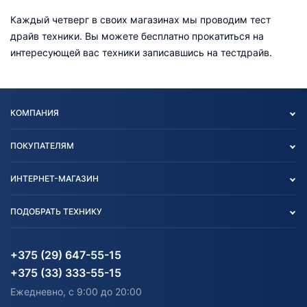
Каждый четверг в своих магазинах мы проводим тест
драйв техники. Вы можете бесплатно прокатиться на
интересующей вас техники записавшись на тестдрайв.
КОМПАНИЯ
Опт
ПОКУПАТЕЛЯМ
О нас
Контакты
Политика конфиденциальности
ИНТЕРНЕТ-МАГАЗИН
Тест-драйв
Отзыв согласия обработки
Вакансии
персональных данных
Авто и Мото
ПОДОБРАТЬ ТЕХНИКУ
Блог
Согласие на обработку
Агротехника
Партнерам
персональных данных
Огород и дача
Мототехника
Карта сайта
Информация до получения
Водный транспорт
Агротехника
+375 (29) 647-55-15
согласия на обработку
Электротранспорт
Электротранспорт
+375 (33) 333-55-15
персональных данных
Активный отдых и спорт
Лодочные моторные
Ежедневно, с 9:00 до 20:00
Доставка
Здоровье