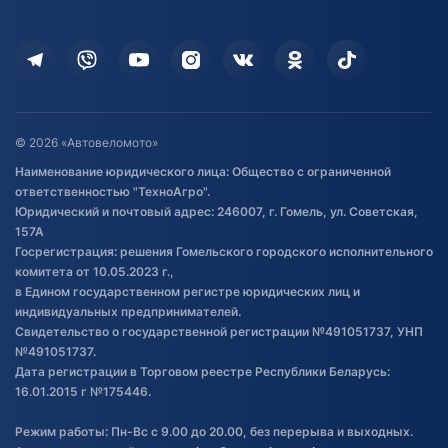
Оплата
Для дома
Кредит и рассрочка
Дополнительные услуги
Гарантия и возврат
Оставить отзыв
Договор публичной оферты
© 2026 «Автовеломото»
Правила публикации отзывов о
Наименование юридического лица: Общество с ограниченной
товаре
ответственностью "ТехноАгро".
Обработка файлов cookie
Юридический и почтовый адрес: 246007, г. Гомель, ул. Советская,
Постановка транспорта на учет
157А
Госрегистрация: решения Гомельского городского исполнительного
Обновления в ЭПТС 2024
комитета от 10.05.2023 г.,
в Едином государственном регистре юридических лиц и
индивидуальных предпринимателей.
Свидетельство о государственной регистрации №491051737, УНП
№491051737.
Дата регистрации в Торговом реестре Республики Беларусь:
16.01.2015 г №175446.
Режим работы: Пн-Вс с 9.00 до 20.00, без перерыва и выходных.