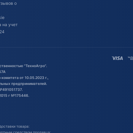
тзывов о
ie
 на учет
24
ственностью "ТехноАгро".
57А
комитета от 10.05.2023 г.,
альных предпринимателей.
№491051737.
2015 г №175446.
доставки товара:
портным средством продавца;