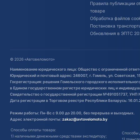
Правила публикации о
товаре
Обработка файлов cook
Постановка транспорта
Обновления в ЭПТС 20
© 2026 «Автовеломото»
Наименование юридического лица: Общество с ограниченной ответ
Юридический и почтовый адрес: 246007, г. Гомель, ул. Советская, 1
Госрегистрация: решения Гомельского городского исполнительного 
в Едином государственном регистре юридических лиц и индивиду
Свидетельство о государственной регистрации №491051737, УНП 
Дата регистрации в Торговом реестре Республики Беларусь: 16.01.
Режим работы: Пн-Вс с 9.00 до 20.00, без перерыва и выходных.
Адрес электронной почты:
zakaz@avtovelomoto.by
Способы оплаты товара:
Способы 
1) наличными денежными средствами экспедитору;
1) транс