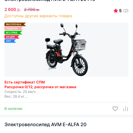
2 600
р.
2 790
р.
5
(2)
Доступны другие варианты товара
РАССРОЧКА
ПОДАРОК
БЕЗ ПРАВ
АКЦИЯ
ХИТ
Есть сертификат СПМ
Рассрочка 0/12, рассрочка от магазина
Скорость: 25 км/ч
Вес: 28.4 кг
Мощность: 250 Вт
Запас хода: до 50 км
В наличии
Съемная батарея
Электровелосипед AVM E-ALFA 20