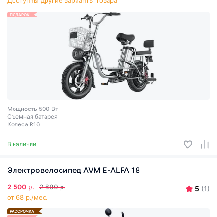
Доступны другие варианты товара
ПОДАРОК
Мощность 500 Вт
Съемная батарея
Колеса R16
В наличии
Электровелосипед AVM E-ALFA 18
2 500
р.
2 690
р.
5
(1)
от 68 р./мес.
РАССРОЧКА