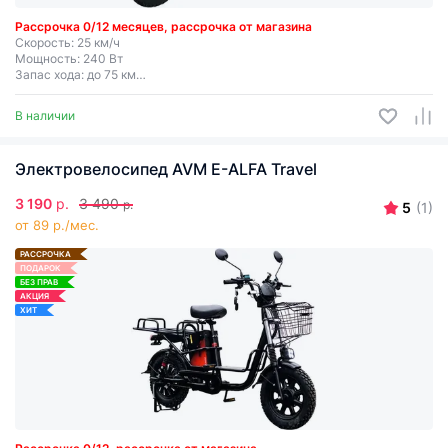
Рассрочка 0/12 месяцев, рассрочка от магазина
Скорость: 25 км/ч
Мощность: 240 Вт
Запас хода: до 75 км
Съемная батарея
В наличии
Электровелосипед AVM E-ALFA Travel
3 190
р.
3 490
р.
5
(1)
от 89 р./мес.
РАССРОЧКА
ПОДАРОК
БЕЗ ПРАВ
АКЦИЯ
ХИТ