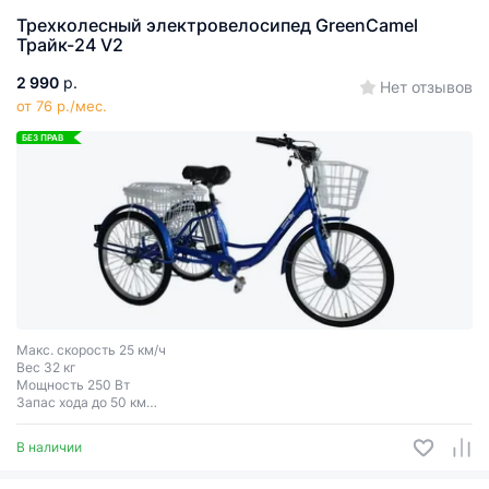
Трехколесный электровелосипед GreenCamel
Трайк-24 V2
2 990
р.
Нет отзывов
от 76 р./мес.
БЕЗ ПРАВ
Макс. скорость 25 км/ч
Вес 32 кг
Мощность 250 Вт
Запас хода до 50 км
Макс. нагрузка 150 кг
В наличии