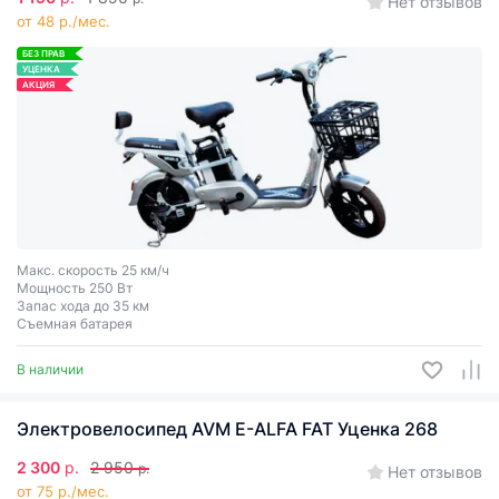
Нет отзывов
от 48 р./мес.
БЕЗ ПРАВ
УЦЕНКА
АКЦИЯ
Макс. скорость 25 км/ч
Мощность 250 Вт
Запас хода до 35 км
Съемная батарея
В наличии
Электровелосипед AVM E-ALFA FAT Уценка 268
2 300
р.
2 950
р.
Нет отзывов
от 75 р./мес.