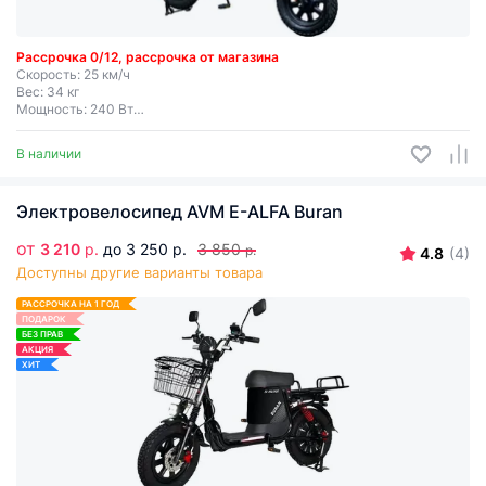
Рассрочка 0/12, рассрочка от магазина
Скорость: 25 км/ч
Вес: 34 кг
Мощность: 240 Вт
Дальность хода: до 65 км
Съемная батарея
В наличии
Электровелосипед AVM E-ALFA Buran
от
3 210
р.
до 3 250 р.
3 850
р.
4.8
(4)
Доступны другие варианты товара
РАССРОЧКА НА 1 ГОД
ПОДАРОК
БЕЗ ПРАВ
АКЦИЯ
ХИТ