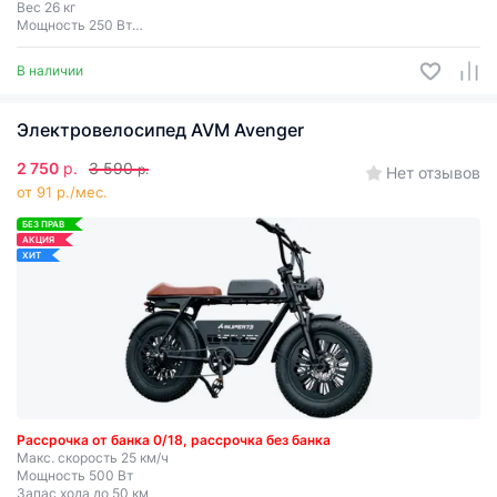
Вес 26 кг
Мощность 250 Вт
Запас хода до 45 км
Съемная батарея
В наличии
Электровелосипед AVM Avenger
2 750
р.
3 590
р.
Нет отзывов
от 91 р./мес.
БЕЗ ПРАВ
АКЦИЯ
ХИТ
Рассрочка от банка 0/18, рассрочка без банка
Макс. скорость 25 км/ч
Мощность 500 Вт
Запас хода до 50 км