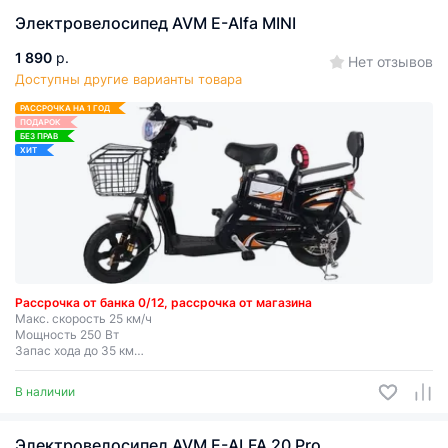
Электровелосипеды в Бресте
Все
Электровелосипед AVM E-Alfa MINI
1 890
р.
Нет отзывов
Доступны другие варианты товара
РАССРОЧКА НА 1 ГОД
ПОДАРОК
БЕЗ ПРАВ
ХИТ
Рассрочка от банка 0/12, рассрочка от магазина
Макс. скорость 25 км/ч
Мощность 250 Вт
Запас хода до 35 км
Съемная батарея
В наличии
Электровелосипед AVM E-ALFA 20 Pro