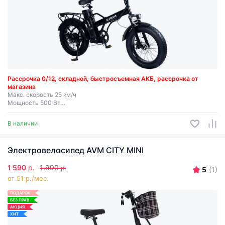
Рассрочка 0/12,
складной, быстросъемная АКБ, рассрочка от
магазина
Макс. скорость 25 км/ч
Мощность 500 Вт
Съемная батарея
В наличии
Электровелосипед AVM CITY MINI
1 590
р.
1 990
р.
5
(1)
от 51 р./мес.
ПОДАРОК
БЕЗ ПРАВ
АКЦИЯ
ХИТ