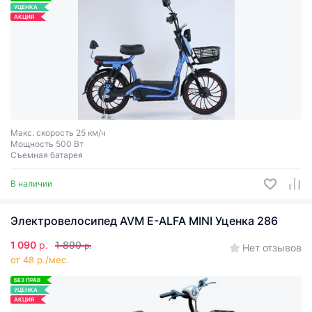
УЦЕНКА
АКЦИЯ
Макс. скорость 25 км/ч
Мощность 500 Вт
Съемная батарея
В наличии
Электровелосипед AVM E-ALFA MINI Уценка 286
1 090
р.
1 890
р.
Нет отзывов
от 48 р./мес.
БЕЗ ПРАВ
УЦЕНКА
АКЦИЯ