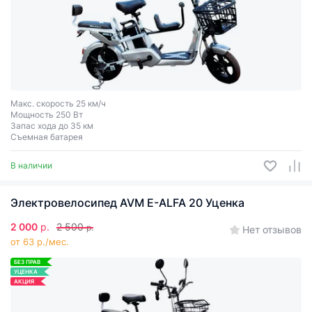
Макс. скорость 25 км/ч
Мощность 250 Вт
Запас хода до 35 км
Съемная батарея
В наличии
Электровелосипед AVM E-ALFA 20 Уценка
2 000
р.
2 500
р.
Нет отзывов
от 63 р./мес.
БЕЗ ПРАВ
УЦЕНКА
АКЦИЯ