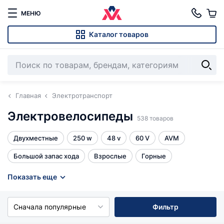
МЕНЮ
Каталог товаров
Главная
Электротранспорт
Электровелосипеды
538 товаров
Двухместные
250 w
48 v
60 V
AVM
Большой запас хода
Взрослые
Горные
Для пожилых
Женские
Колхозники
Показать еще
Мини-электровелосипеды
Мощные
Сначала популярные
Фильтр
Права не нужны
Складные
Трехколесные