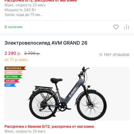
Рассрочка 0/12, рассрочка от магазина
Макс. скорость 25 км/ч
Мощность 240 Вт
Запас хода до 75 км
Съемная батарея
В наличии
Электровелосипед AVM GRAND 26
2 290
р.
2 790
р.
Нет отзывов
от 71 р./мес.
РАССРОЧКА
ПОДАРОК
БЕЗ ПРАВ
АКЦИЯ
ХИТ
Рассрочка с банком 0/12, рассрочка от магазина
Макс. скорость 25 км/ч