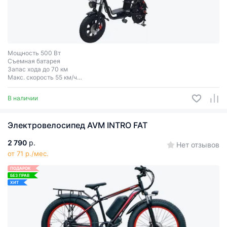
Мощность 500 Вт
Съемная батарея
Запас хода до 70 км
Макс. скорость 55 км/ч
Колеса 16″
В наличии
Электровелосипед AVM INTRO FAT
2 790
р.
Нет отзывов
от 71 р./мес.
ПОДАРОК
БЕЗ ПРАВ
ХИТ