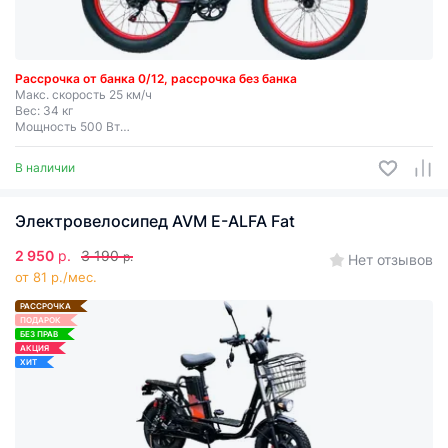
Рассрочка от банка 0/12, рассрочка без банка
Макс. скорость 25 км/ч
Вес: 34 кг
Мощность 500 Вт
Запас хода до 55 км
Съемная батарея
В наличии
Электровелосипед AVM E-ALFA Fat
2 950
р.
3 190
р.
Нет отзывов
от 81 р./мес.
РАССРОЧКА
ПОДАРОК
БЕЗ ПРАВ
АКЦИЯ
ХИТ