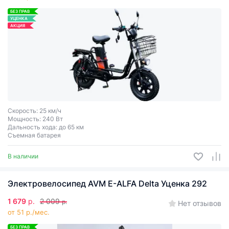
БЕЗ ПРАВ
УЦЕНКА
АКЦИЯ
Скорость: 25 км/ч
Мощность: 240 Вт
Дальность хода: до 65 км
Съемная батарея
В наличии
Электровелосипед AVM E-ALFA Delta Уценка 292
1 679
р.
2 009
р.
Нет отзывов
от 51 р./мес.
БЕЗ ПРАВ