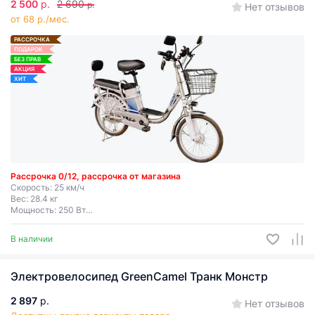
2 500
р.
2 690
р.
Нет отзывов
от 68 р./мес.
РАССРОЧКА
ПОДАРОК
БЕЗ ПРАВ
АКЦИЯ
ХИТ
Рассрочка 0/12, рассрочка от магазина
Скорость: 25 км/ч
Вес: 28.4 кг
Мощность: 250 Вт
Дальность хода: до 50 км
Съемная батарея
В наличии
Электровелосипед GreenCamel Транк Монстр
2 897
р.
Нет отзывов