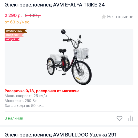
Электровелосипед AVM E-ALFA TRIKE 24
2 290
р.
2 490
р.
Нет отзывов
от 63 р./мес.
РАССРОЧКА
ПОДАРОК
АКЦИЯ
Рассрочка 0/18, рассрочка от магазина
Макс. скорость 25 км/ч
Мощность 250 Вт
Запас хода до 50 км
Съемная батарея
В наличии
Электровелосипед AVM BULLDOG Уценка 291