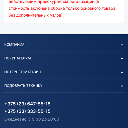
действующим прейскурантом организации (в
стоимость включена сборка только основного товара
без дополнительных узлов).
КОМПАНИЯ
Опт
ПОКУПАТЕЛЯМ
О нас
Контакты
Политика конфиденциальности
ИНТЕРНЕТ-МАГАЗИН
Тест-драйв
Отзыв согласия обработки
Вакансии
персональных данных
Авто и Мото
ПОДОБРАТЬ ТЕХНИКУ
Блог
Согласие на обработку
Агротехника
Партнерам
персональных данных
Огород и дача
Мототехника
Карта сайта
Информация до получения
Водный транспорт
Агротехника
+375 (29) 647-55-15
согласия на обработку
Электротранспорт
Электротранспорт
+375 (33) 333-55-15
персональных данных
Активный отдых и спорт
Лодочные моторные
Ежедневно, с 9:00 до 20:00
Доставка
Здоровье