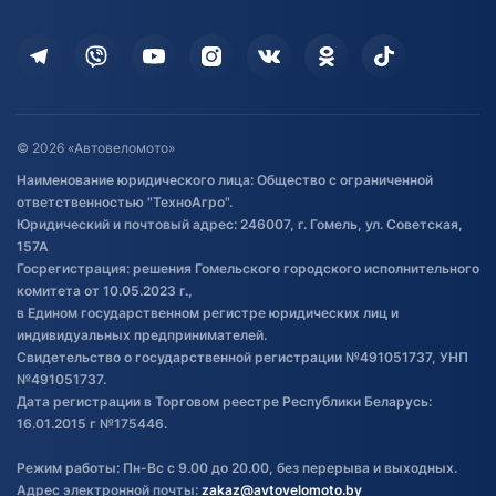
Оплата
Для дома
Кредит и рассрочка
Дополнительные услуги
Гарантия и возврат
Оставить отзыв
Договор публичной оферты
© 2026 «Автовеломото»
Правила публикации отзывов о
Наименование юридического лица: Общество с ограниченной
товаре
ответственностью "ТехноАгро".
Обработка файлов cookie
Юридический и почтовый адрес: 246007, г. Гомель, ул. Советская,
Постановка транспорта на учет
157А
Госрегистрация: решения Гомельского городского исполнительного
Обновления в ЭПТС 2024
комитета от 10.05.2023 г.,
в Едином государственном регистре юридических лиц и
индивидуальных предпринимателей.
Свидетельство о государственной регистрации №491051737, УНП
№491051737.
Дата регистрации в Торговом реестре Республики Беларусь:
16.01.2015 г №175446.
Режим работы: Пн-Вс с 9.00 до 20.00, без перерыва и выходных.
Адрес электронной почты:
zakaz@avtovelomoto.by