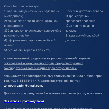
Способы оплаты товара:
1) наличными денежными средствами
Способы доставки товара:
экспедитору;
1) транспортным
2) банковской пластиковой карточкой
средством продавца;
экспедитору;
2) из пункта выдачи
3) банковской пластиковой карточкой в
заказов;
режиме «онлайн»;
3) курьерской службой
4) оформление кредита через банк/
доставки.
лизинг;
5) безналичный расчет по счету.
Уполномоченный продавцом на рассмотрение обращений
покупателей о нарушении их прав, предусмотренных
законодательством о защите прав потребителей:
специалист по послепродажному обслуживанию ООО "ТехноАгро"
тел.: +375 44 514-84-17, адрес электронной почты:
tehnoagroadm@gmail.com
.
Для связи с руководством Вы можете заполнить форму по ссылке:
Связаться с руководством
Уполномоченный рассматривать обращения покупателей в