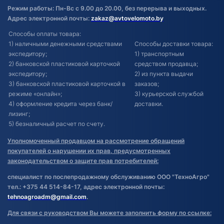
Режим работы: Пн-Вс с 9.00 до 20.00, без перерыва и выходных.
Адрес электронной почты:
zakaz@avtovelomoto.by
Способы оплаты товара:
1) наличными денежными средствами
Способы доставки товара:
экспедитору;
1) транспортным
2) банковской пластиковой карточкой
средством продавца;
экспедитору;
2) из пункта выдачи
3) банковской пластиковой карточкой в
заказов;
режиме «онлайн»;
3) курьерской службой
4) оформление кредита через банк/
доставки.
лизинг;
5) безналичный расчет по счету.
Уполномоченный продавцом на рассмотрение обращений
покупателей о нарушении их прав, предусмотренных
законодательством о защите прав потребителей:
специалист по послепродажному обслуживанию ООО "ТехноАгро"
тел.: +375 44 514-84-17, адрес электронной почты:
tehnoagroadm@gmail.com
.
Для связи с руководством Вы можете заполнить форму по ссылке: