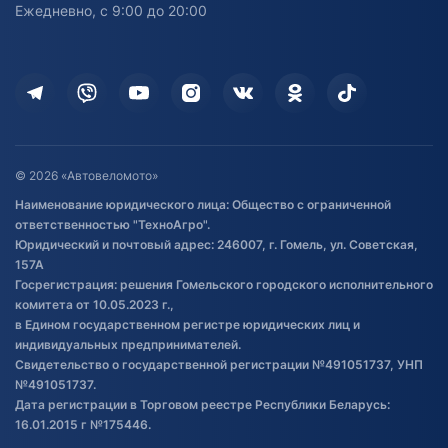
персональных данных
Активный отдых и спорт
Лодочные моторные
Ежедневно, с 9:00 до 20:00
Доставка
Здоровье
Оплата
Для дома
Кредит и рассрочка
Дополнительные услуги
Гарантия и возврат
Оставить отзыв
Договор публичной оферты
© 2026 «Автовеломото»
Правила публикации отзывов о
Наименование юридического лица: Общество с ограниченной
товаре
ответственностью "ТехноАгро".
Обработка файлов cookie
Юридический и почтовый адрес: 246007, г. Гомель, ул. Советская,
Постановка транспорта на учет
157А
Госрегистрация: решения Гомельского городского исполнительного
Обновления в ЭПТС 2024
комитета от 10.05.2023 г.,
в Едином государственном регистре юридических лиц и
индивидуальных предпринимателей.
Свидетельство о государственной регистрации №491051737, УНП
№491051737.
Дата регистрации в Торговом реестре Республики Беларусь:
16.01.2015 г №175446.