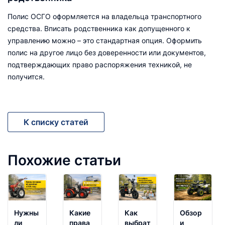
Полис ОСГО оформляется на владельца транспортного
средства. Вписать родственника как допущенного к
управлению можно – это стандартная опция. Оформить
полис на другое лицо без доверенности или документов,
подтверждающих право распоряжения техникой, не
получится.
К списку статей
Похожие статьи
Нужны
Какие
Как
Обзор
ли
права
выбрать
и