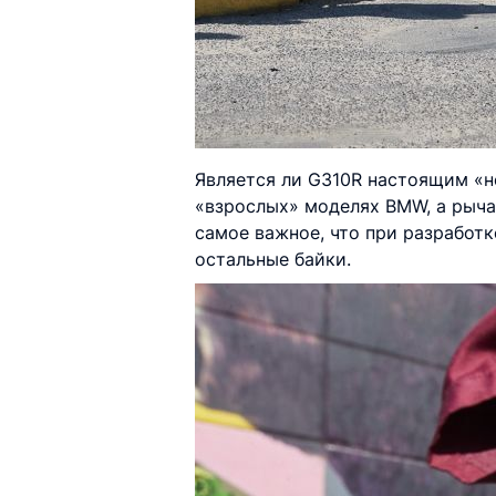
Является ли G310R настоящим «не
«взрослых» моделях BMW, а рычаг
самое важное, что при разработ
остальные байки.