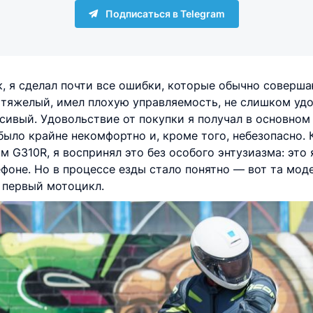
Подписаться в Telegram
йк, я сделал почти все ошибки, которые обычно совер
тяжелый, имел плохую управляемость, не слишком уд
сивый. Удовольствие от покупки я получал в основном 
 было крайне некомфортно и, кроме того, небезопасно.
м G310R, я воспринял это без особого энтузиазма: это 
ефоне. Но в процессе езды стало понятно — вот та мод
л первый мотоцикл.