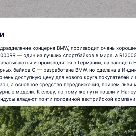
и
одразделение концерна BMW, производит очень хороши
1000RR — один из лучших спортбайков в мире, а R1200G
батываются и производятся в Германии, на заводе в Б
рных байков G — разработана BMW, но сделана в Инди
ень доступную цену для нового круга покупателей и в
зон, а основное средство передвижения, причем львин
рные модели. К слову, по тому же пути пошли и Harley 
 индусы владеют почти половиной австрийской компани