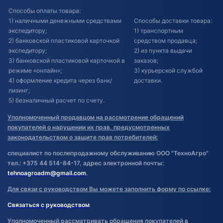
Способы оплаты товара:
1) наличными денежными средствами
Способы доставки товара:
экспедитору;
1) транспортным
2) банковской пластиковой карточкой
средством продавца;
экспедитору;
2) из пункта выдачи
3) банковской пластиковой карточкой в
заказов;
режиме «онлайн»;
3) курьерской службой
4) оформление кредита через банк/
доставки.
лизинг;
5) безналичный расчет по счету.
Уполномоченный продавцом на рассмотрение обращений
покупателей о нарушении их прав, предусмотренных
законодательством о защите прав потребителей:
специалист по послепродажному обслуживанию ООО "ТехноАгро"
тел.: +375 44 514-84-17, адрес электронной почты:
tehnoagroadm@gmail.com
.
Для связи с руководством Вы можете заполнить форму по ссылке:
Связаться с руководством
Уполномоченный рассматривать обращения покупателей в