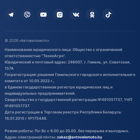
Оплата
Для дома
Кредит и рассрочка
Дополнительные услуги
Гарантия и возврат
Оставить отзыв
Договор публичной оферты
© 2026 «Автовеломото»
Правила публикации отзывов о
Наименование юридического лица: Общество с ограниченной
товаре
ответственностью "ТехноАгро".
Обработка файлов cookie
Юридический и почтовый адрес: 246007, г. Гомель, ул. Советская,
Постановка транспорта на учет
157А
Госрегистрация: решения Гомельского городского исполнительного
Обновления в ЭПТС 2024
комитета от 10.05.2023 г.,
в Едином государственном регистре юридических лиц и
индивидуальных предпринимателей.
Свидетельство о государственной регистрации №491051737, УНП
№491051737.
Дата регистрации в Торговом реестре Республики Беларусь:
16.01.2015 г №175446.
Режим работы: Пн-Вс с 9.00 до 20.00, без перерыва и выходных.
Адрес электронной почты:
zakaz@avtovelomoto.by