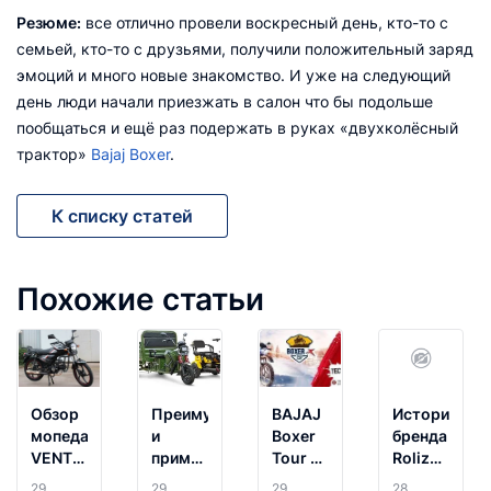
Резюме:
все отлично провели воскресный день, кто-то с
семьей, кто-то с друзьями, получили положительный заряд
эмоций и много новые знакомство. И уже на следующий
день люди начали приезжать в салон что бы подольше
пообщаться и ещё раз подержать в руках «двухколёсный
трактор»
Bajaj Boxer
.
К списку статей
Похожие статьи
Обзор
Преимущества
BAJAJ
История
мопеда
и
Boxer
бренда
VENTO
применение
Tour в
Roliz
RIVA 2
трициклов
Гродно
Moto
29
29
29
28