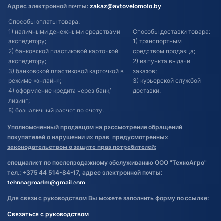
Адрес электронной почты:
zakaz@avtovelomoto.by
Способы оплаты товара:
1) наличными денежными средствами
Способы доставки товара:
экспедитору;
1) транспортным
2) банковской пластиковой карточкой
средством продавца;
экспедитору;
2) из пункта выдачи
3) банковской пластиковой карточкой в
заказов;
режиме «онлайн»;
3) курьерской службой
4) оформление кредита через банк/
доставки.
лизинг;
5) безналичный расчет по счету.
Уполномоченный продавцом на рассмотрение обращений
покупателей о нарушении их прав, предусмотренных
законодательством о защите прав потребителей:
специалист по послепродажному обслуживанию ООО "ТехноАгро"
тел.: +375 44 514-84-17, адрес электронной почты:
tehnoagroadm@gmail.com
.
Для связи с руководством Вы можете заполнить форму по ссылке:
Связаться с руководством