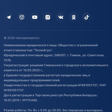
Доставка
Здоровье
Оплата
Для дома
Кредит и рассрочка
Дополнительные услуги
Гарантия и возврат
Оставить отзыв
Договор публичной оферты
© 2026 «Автовеломото»
Правила публикации отзывов о
Наименование юридического лица: Общество с ограниченной
товаре
ответственностью "ТехноАгро".
Обработка файлов cookie
Юридический и почтовый адрес: 246007, г. Гомель, ул. Советская,
Постановка транспорта на учет
157А
Госрегистрация: решения Гомельского городского исполнительного
Обновления в ЭПТС 2024
комитета от 10.05.2023 г.,
в Едином государственном регистре юридических лиц и
индивидуальных предпринимателей.
Свидетельство о государственной регистрации №491051737, УНП
№491051737.
Дата регистрации в Торговом реестре Республики Беларусь:
16.01.2015 г №175446.
Режим работы: Пн-Вс с 9.00 до 20.00, без перерыва и выходных.