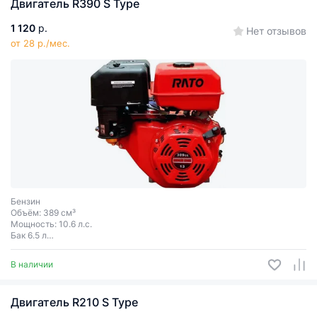
Двигатель R390 S Type
1 120
р.
Нет отзывов
от 28 р./мес.
Бензин
Объём: 389 см³
Мощность: 10.6 л.с.
Бак 6.5 л
Ручной запуск
Шпонка
В наличии
Диаметр вала 25 мм
Двигатель R210 S Type