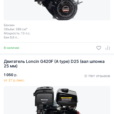
Бензин
Объём: 389 см³
Мощность: 13 л.с.
Бак 6,6 л
Ручной запуск
Шпонка
В наличии
Диаметр вала 25 мм
Двигатель Loncin G420F (А type) D25 (вал шпонка
25 мм)
1 050
р.
Нет отзывов
от 27 р./мес.