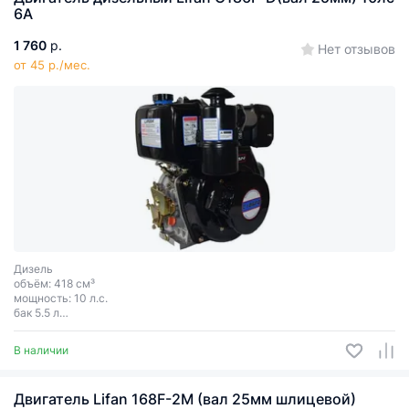
6А
1 760
р.
Нет отзывов
от 45 р./мес.
Дизель
объём: 418 см³
мощность: 10 л.с.
бак 5.5 л
электростартер
шпонка
В наличии
диаметр вала 25 мм
Двигатель Lifan 168F-2M (вал 25мм шлицевой)