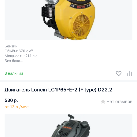
Бензин
Объём: 670 см³
Мощность: 21.1 л.с.
Без бака
Электростартер
Шпонка
В наличии
Диаметр вала 25.4 мм
Двигатель Loncin LC1P65FE-2 (F type) D22.2
530
р.
Нет отзывов
от 13 р./мес.