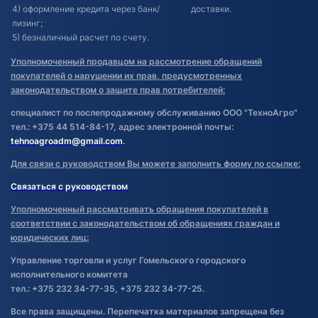
4) оформление кредита через банк/
доставки.
лизинг;
5) безналичный расчет по счету.
Уполномоченный продавцом на рассмотрение обращений
покупателей о нарушении их прав, предусмотренных
законодательством о защите прав потребителей:
специалист по послепродажному обслуживанию ООО "ТехноАгро"
тел.: +375 44 514-84-17, адрес электронной почты:
tehnoagroadm@gmail.com
.
Для связи с руководством Вы можете заполнить форму по ссылке:
Связаться с руководством
Уполномоченный рассматривать обращения покупателей в
соответствии с законодательством об обращениях граждан и
юридических лиц:
Управление торговли и услуг Гомельского городского
исполнительного комитета
тел.: +375 232 34-77-35, +375 232 34-77-25.
Все права защищены. Перепечатка материалов запрещена без