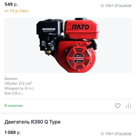
549
р.
Нет отзывов
от 14 р./мес.
Бензин
Объём: 212 см³
Мощность: 6 л.с.
Бак 3,6 л
Ручной запуск
Шпонка
В наличии
Диаметр вала 20 мм
Двигатель R390 Q Type
1 088
р.
Нет отзывов