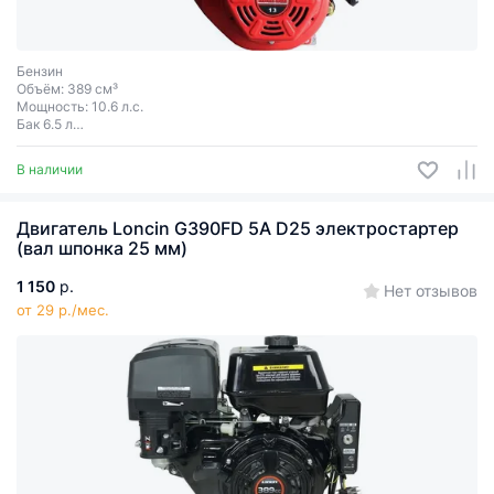
Бензин
Объём: 389 см³
Мощность: 10.6 л.с.
Бак 6.5 л
Электростартер
Шпонка
В наличии
Диаметр вала 25 мм
Двигатель Loncin G390FD 5A D25 электростартер
(вал шпонка 25 мм)
1 150
р.
Нет отзывов
от 29 р./мес.