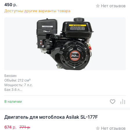
450
р.
Нет отзывов
Доступны другие варианты товара
Бензин
Объём: 212 см³
Мощность: 7 л.с.
Бак 3.6 л
Ручной старт
Диаметр вала: 19; 20 мм
В наличии
Двигатель для мотоблока Asilak SL-177F
674
р.
771
р.
Нет отзывов