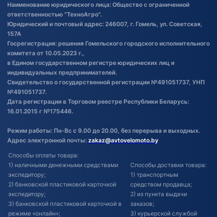
Наименование юридического лица: Общество с ограниченной
товаре
ответственностью "ТехноАгро".
Обработка файлов cookie
Юридический и почтовый адрес: 246007, г. Гомель, ул. Советская,
Постановка транспорта на учет
157А
Госрегистрация: решения Гомельского городского исполнительного
Обновления в ЭПТС 2024
комитета от 10.05.2023 г.,
в Едином государственном регистре юридических лиц и
индивидуальных предпринимателей.
Свидетельство о государственной регистрации №491051737, УНП
№491051737.
Дата регистрации в Торговом реестре Республики Беларусь:
16.01.2015 г №175446.
Режим работы: Пн-Вс с 9.00 до 20.00, без перерыва и выходных.
Адрес электронной почты:
zakaz@avtovelomoto.by
Способы оплаты товара:
1) наличными денежными средствами
Способы доставки товара:
экспедитору;
1) транспортным
2) банковской пластиковой карточкой
средством продавца;
экспедитору;
2) из пункта выдачи
3) банковской пластиковой карточкой в
заказов;
режиме «онлайн»;
3) курьерской службой