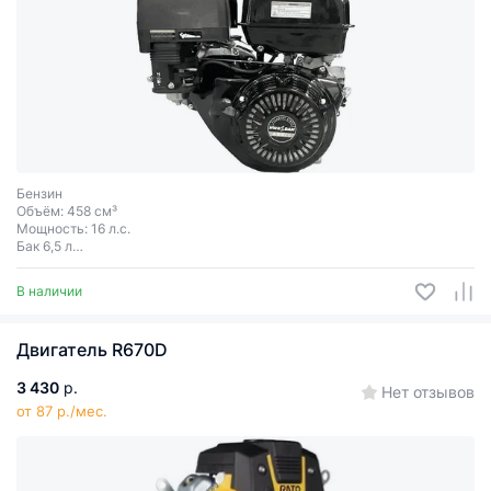
Бензин
Объём: 458 см³
Мощность: 16 л.с.
Бак 6,5 л
Ручной запуск
Шпонка
В наличии
Двигатель R670D
3 430
р.
Нет отзывов
от 87 р./мес.