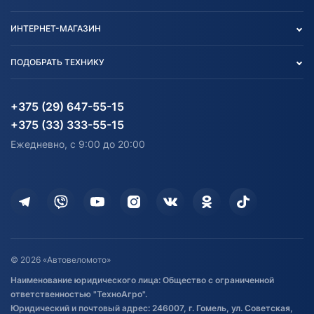
О нас
Контакты
Политика конфиденциальности
ИНТЕРНЕТ-МАГАЗИН
Тест-драйв
Отзыв согласия обработки
Вакансии
персональных данных
Авто и Мото
ПОДОБРАТЬ ТЕХНИКУ
Блог
Согласие на обработку
Агротехника
Партнерам
персональных данных
Огород и дача
Мототехника
Карта сайта
Информация до получения
Водный транспорт
Агротехника
+375 (29) 647-55-15
согласия на обработку
Электротранспорт
Электротранспорт
+375 (33) 333-55-15
персональных данных
Активный отдых и спорт
Лодочные моторные
Ежедневно, с 9:00 до 20:00
Доставка
Здоровье
Оплата
Для дома
Кредит и рассрочка
Дополнительные услуги
Гарантия и возврат
Оставить отзыв
Договор публичной оферты
© 2026 «Автовеломото»
Правила публикации отзывов о
Наименование юридического лица: Общество с ограниченной
товаре
ответственностью "ТехноАгро".
Обработка файлов cookie
Юридический и почтовый адрес: 246007, г. Гомель, ул. Советская,