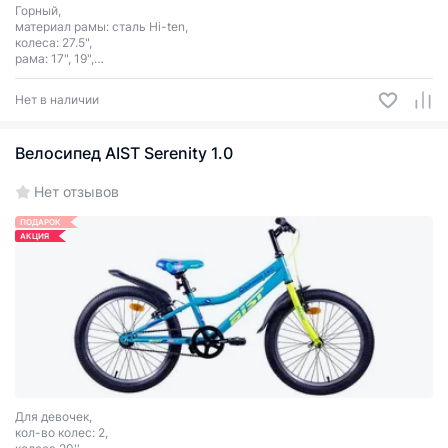
Горный,
материал рамы: сталь Hi-ten,
колеса: 27.5",
рама: 17", 19",
трансмиссия: 21 скор.,
тормоза: дисковые механические.
Нет в наличии
Велосипед AIST Serenity 1.0
Нет отзывов
ПОДАРОК
АКЦИЯ
Для девочек,
кол-во колес: 2,