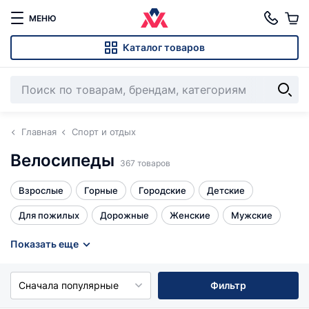
МЕНЮ
Каталог товаров
Главная
Спорт и отдых
Велосипеды
367 товаров
Взрослые
Горные
Городские
Детские
Для пожилых
Дорожные
Женские
Мужские
Подростковые
С планетарной втулкой
Складные
Показать еще
Спортивные
Фэтбайки
Шоссейные
Все
Сначала популярные
Фильтр