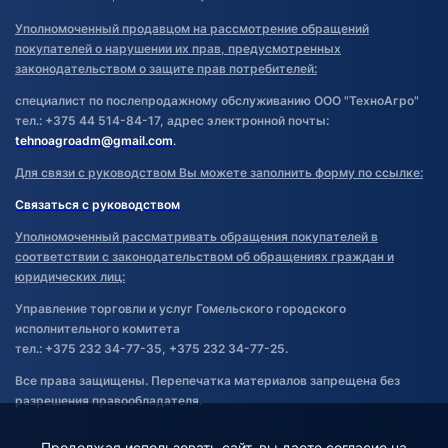
Уполномоченный продавцом на рассмотрение обращений
покупателей о нарушении их прав, предусмотренных
законодательством о защите прав потребителей:
специалист по послепродажному обслуживанию ООО "ТехноАгро"
тел.: +375 44 514-84-17, адрес электронной почты:
tehnoagroadm@gmail.com
.
Для связи с руководством Вы можете заполнить форму по ссылке:
Связаться с руководством
Уполномоченный рассматривать обращения покупателей в
соответствии с законодательством об обращениях граждан и
юридических лиц:
Управление торговли и услуг Гомельского городского
исполнительного комитета
тел.: +375 232 34-77-35, +375 232 34-77-25.
Все права защищены. Перепечатка материалов запрещена без
разрешения правообладателя.
Продолжая использовать сайт, вы даете согласие на