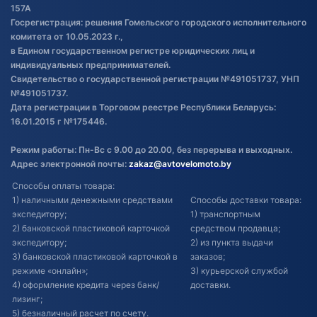
Постановка транспорта на учет
157А
Госрегистрация: решения Гомельского городского исполнительного
Обновления в ЭПТС 2024
комитета от 10.05.2023 г.,
в Едином государственном регистре юридических лиц и
индивидуальных предпринимателей.
Свидетельство о государственной регистрации №491051737, УНП
№491051737.
Дата регистрации в Торговом реестре Республики Беларусь:
16.01.2015 г №175446.
Режим работы: Пн-Вс с 9.00 до 20.00, без перерыва и выходных.
Адрес электронной почты:
zakaz@avtovelomoto.by
Способы оплаты товара:
1) наличными денежными средствами
Способы доставки товара:
экспедитору;
1) транспортным
2) банковской пластиковой карточкой
средством продавца;
экспедитору;
2) из пункта выдачи
3) банковской пластиковой карточкой в
заказов;
режиме «онлайн»;
3) курьерской службой
4) оформление кредита через банк/
доставки.
лизинг;
5) безналичный расчет по счету.