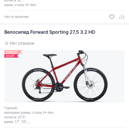
колеса 20'',
рама: сталь Hi-ten.
Нет в наличии
Велосипед Forward Sporting 27,5 3.2 HD
Нет отзывов
ПОДАРОК
АКЦИЯ
Горный,
материал рамы: сталь Hi-ten,
колеса: 27.5",
рама: 17", 19",
трансмиссия: 24 скор.,