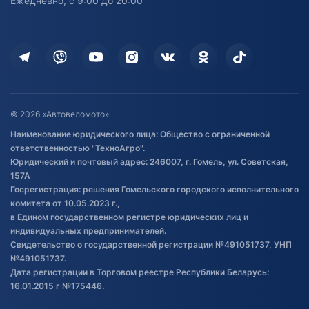
Ежедневно, с 9:00 до 20:00
Доставка
Здоровье
Оплата
Для дома
Кредит и рассрочка
Дополнительные услуги
Гарантия и возврат
Оставить отзыв
Договор публичной оферты
© 2026 «Автовеломото»
Правила публикации отзывов о
Наименование юридического лица: Общество с ограниченной
товаре
ответственностью "ТехноАгро".
Обработка файлов cookie
Юридический и почтовый адрес: 246007, г. Гомель, ул. Советская,
Постановка транспорта на учет
157А
Госрегистрация: решения Гомельского городского исполнительного
Обновления в ЭПТС 2024
комитета от 10.05.2023 г.,
в Едином государственном регистре юридических лиц и
индивидуальных предпринимателей.
Свидетельство о государственной регистрации №491051737, УНП
№491051737.
Дата регистрации в Торговом реестре Республики Беларусь:
16.01.2015 г №175446.