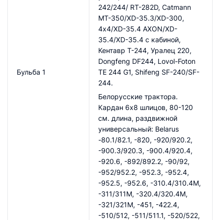
242/244/ RT-282D, Catmann
MT-350/XD-35.3/XD-300,
4х4/XD-35.4 AXON/XD-
35.4/XD-35.4 с кабиной,
Кентавр Т-244, Уралец 220,
Dongfeng DF244, Lovol-Foton
Бульба 1
TE 244 G1, Shifeng SF-240/SF-
244.
Белорусские трактора.
Кардан 6х8 шлицов, 80-120
см. длина, раздвижной
универсальный: Belarus
-80.1/82.1, -820, -920/920.2,
-900.3/920.3, -900.4/920.4,
-920.6, -892/892.2, -90/92,
-952/952.2, -952.3, -952.4,
-952.5, -952.6, -310.4/310.4М,
-311/311M, -320.4/320.4М,
-321/321М, -451, -422.4,
-510/512, -511/511.1, -520/522,