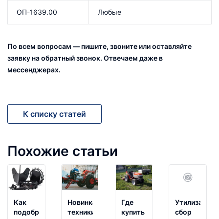
ОП-1639.00
Любые
По всем вопросам — пишите, звоните или оставляйте
заявку на обратный звонок. Отвечаем даже в
мессенджерах.
К списку статей
Похожие статьи
Как
Новинка
Где
Утилизацио
подобрать
техники:
купить
сбор