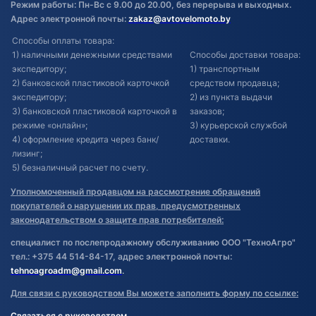
Режим работы: Пн-Вс с 9.00 до 20.00, без перерыва и выходных.
Адрес электронной почты:
zakaz@avtovelomoto.by
Способы оплаты товара:
1) наличными денежными средствами
Способы доставки товара:
экспедитору;
1) транспортным
2) банковской пластиковой карточкой
средством продавца;
экспедитору;
2) из пункта выдачи
3) банковской пластиковой карточкой в
заказов;
режиме «онлайн»;
3) курьерской службой
4) оформление кредита через банк/
доставки.
лизинг;
5) безналичный расчет по счету.
Уполномоченный продавцом на рассмотрение обращений
покупателей о нарушении их прав, предусмотренных
законодательством о защите прав потребителей:
специалист по послепродажному обслуживанию ООО "ТехноАгро"
тел.: +375 44 514-84-17, адрес электронной почты:
tehnoagroadm@gmail.com
.
Для связи с руководством Вы можете заполнить форму по ссылке:
Связаться с руководством