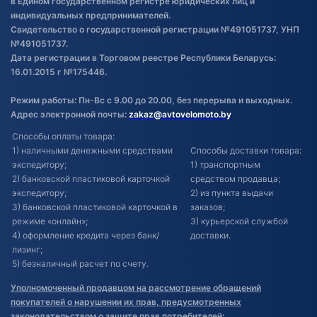
в Едином государственном регистре юридических лиц и
индивидуальных предпринимателей.
Свидетельство о государственной регистрации №491051737, УНП
№491051737.
Дата регистрации в Торговом реестре Республики Беларусь:
16.01.2015 г №175446.
Режим работы: Пн-Вс с 9.00 до 20.00, без перерыва и выходных.
Адрес электронной почты:
zakaz@avtovelomoto.by
Способы оплаты товара:
1) наличными денежными средствами
Способы доставки товара:
экспедитору;
1) транспортным
2) банковской пластиковой карточкой
средством продавца;
экспедитору;
2) из пункта выдачи
3) банковской пластиковой карточкой в
заказов;
режиме «онлайн»;
3) курьерской службой
4) оформление кредита через банк/
доставки.
лизинг;
5) безналичный расчет по счету.
Уполномоченный продавцом на рассмотрение обращений
покупателей о нарушении их прав, предусмотренных
законодательством о защите прав потребителей: