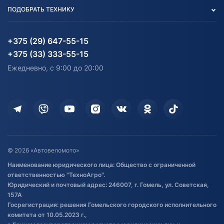
Вакансии
персональных данных
Авто и Мото
ПОДОБРАТЬ ТЕХНИКУ
Блог
Согласие на обработку
Агротехника
Партнерам
персональных данных
Огород и дача
Мототехника
Карта сайта
Информация до получения
Водный транспорт
Агротехника
+375 (29) 647-55-15
согласия на обработку
Электротранспорт
Электротранспорт
+375 (33) 333-55-15
персональных данных
Активный отдых и спорт
Лодочные моторные
Ежедневно, с 9:00 до 20:00
Доставка
Здоровье
Оплата
Для дома
Кредит и рассрочка
Дополнительные услуги
Гарантия и возврат
Оставить отзыв
Договор публичной оферты
© 2026 «Автовеломото»
Правила публикации отзывов о
Наименование юридического лица: Общество с ограниченной
товаре
ответственностью "ТехноАгро".
Обработка файлов cookie
Юридический и почтовый адрес: 246007, г. Гомель, ул. Советская,
Постановка транспорта на учет
157А
Госрегистрация: решения Гомельского городского исполнительного
Обновления в ЭПТС 2024
комитета от 10.05.2023 г.,