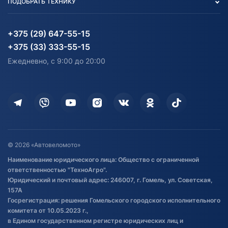
ПОДОБРАТЬ ТЕХНИКУ
Блог
Согласие на обработку
Агротехника
Партнерам
персональных данных
Огород и дача
Мототехника
Карта сайта
Информация до получения
Водный транспорт
Агротехника
+375 (29) 647-55-15
согласия на обработку
Электротранспорт
Электротранспорт
+375 (33) 333-55-15
персональных данных
Активный отдых и спорт
Лодочные моторные
Ежедневно, с 9:00 до 20:00
Доставка
Здоровье
Оплата
Для дома
Кредит и рассрочка
Дополнительные услуги
Гарантия и возврат
Оставить отзыв
Договор публичной оферты
© 2026 «Автовеломото»
Правила публикации отзывов о
Наименование юридического лица: Общество с ограниченной
товаре
ответственностью "ТехноАгро".
Обработка файлов cookie
Юридический и почтовый адрес: 246007, г. Гомель, ул. Советская,
Постановка транспорта на учет
157А
Госрегистрация: решения Гомельского городского исполнительного
Обновления в ЭПТС 2024
комитета от 10.05.2023 г.,
в Едином государственном регистре юридических лиц и