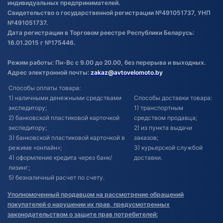
индивидуальных предпринимателей.
Свидетельство о государственной регистрации №491051737, УНП
№491051737.
Дата регистрации в Торговом реестре Республики Беларусь:
16.01.2015 г №175446.
Режим работы: Пн-Вс с 9.00 до 20.00, без перерыва и выходных.
Адрес электронной почты:
zakaz@avtovelomoto.by
Способы оплаты товара:
1) наличными денежными средствами
Способы доставки товара:
экспедитору;
1) транспортным
2) банковской пластиковой карточкой
средством продавца;
экспедитору;
2) из пункта выдачи
3) банковской пластиковой карточкой в
заказов;
режиме «онлайн»;
3) курьерской службой
4) оформление кредита через банк/
доставки.
лизинг;
5) безналичный расчет по счету.
Уполномоченный продавцом на рассмотрение обращений
покупателей о нарушении их прав, предусмотренных
законодательством о защите прав потребителей: