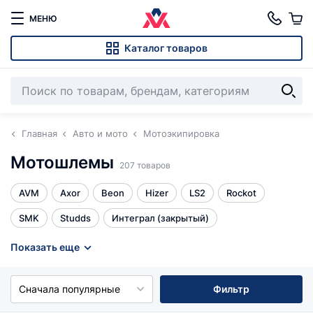
МЕНЮ
Каталог товаров
Главная
Авто и мото
Мотоэкипировка
Мотошлемы
207 товаров
AVM
Axor
Beon
Hizer
LS2
Rockot
SMK
Studds
Интеграл (закрытый)
Кроссовые очки
Кроссовый
Модуляр
Показать еще
Мотардовый
Открытый
Подшлемники
Все
Сначала популярные
Фильтр