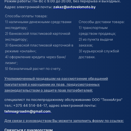
Режим работы: Пн-Вс с 9.00 до 20.00, без перерыва и выходных.
Адрес электронной почты:
zakaz@avtovelomoto.by
Способы оплаты товара:
1) наличными денежными средствами
Способы доставки товара:
экспедитору;
1) транспортным
2) банковской пластиковой карточкой
средством продавца;
экспедитору;
2) из пункта выдачи
3) банковской пластиковой карточкой в
заказов;
режиме «онлайн»;
3) курьерской службой
4) оформление кредита через банк/
доставки.
лизинг;
5) безналичный расчет по счету.
Уполномоченный продавцом на рассмотрение обращений
покупателей о нарушении их прав, предусмотренных
законодательством о защите прав потребителей:
специалист по послепродажному обслуживанию ООО "ТехноАгро"
тел.: +375 44 514-84-17, адрес электронной почты:
tehnoagroadm@gmail.com
.
Для связи с руководством Вы можете заполнить форму по ссылке:
Связаться с руководством