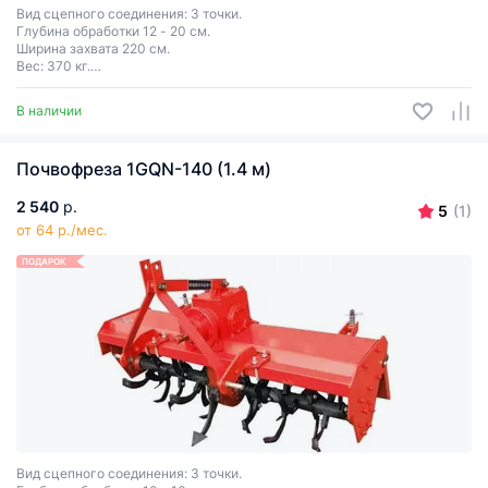
Вид сцепного соединения: 3 точки.
Глубина обработки 12 - 20 cм.
Ширина захвата 220 см.
Вес: 370 кг.
Необходимая мощность трактора: 60-80 л.с.
В наличии
Почвофреза 1GQN-140 (1.4 м)
2 540
р.
5
(1)
от 64 р./мес.
ПОДАРОК
Вид сцепного соединения: 3 точки.