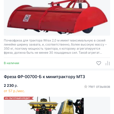
Почвофреза для трактора Wirax 2,0 м имеет максимальную в своей
линейке ширину захвата, и, соответственно, более высокую массу –
350 кг, поэтому мощность трактора, к которому агрегатируется
фреза, должна быть не менее 30 лошадиных сил. Такой агрегат
прекрасно справляется с рыхлением почвы, совмещая в себе
функции плуга, культиватора и бороны, и показывая более высокую
В наличии
эффективность, чем вышеперечисленное пассивное навесное
оборудование.
Фреза ФР-00700-Б к минитрактору МТЗ
2 230
р.
Нет отзывов
от 57 р./мес.
4%: ЛЬГОТНЫЙ КРЕДИТ