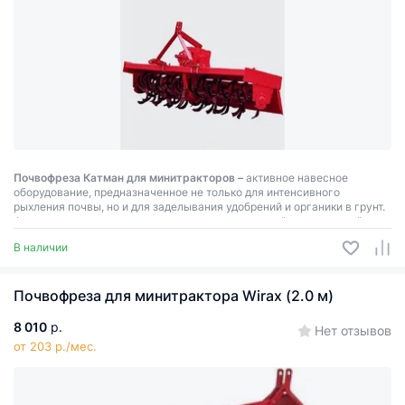
Почвофреза Катман для минитракторов –
активное навесное
оборудование, предназначенное не только для интенсивного
рыхления почвы, но и для заделывания удобрений и органики в грунт.
Фреза агрегатируется к тракторам со стандартной трехточечной
системой навески мощностью от 20 до 65 лошадиных сил.
В наличии
Почвофреза для минитрактора Wirax (2.0 м)
8 010
р.
Нет отзывов
от 203 р./мес.