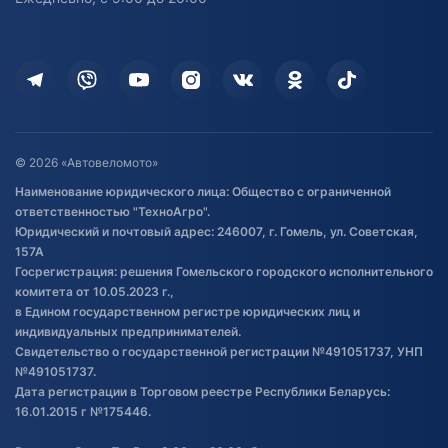
Доставка
Здоровье
Оплата
Для дома
Кредит и рассрочка
Дополнительные услуги
Гарантия и возврат
Оставить отзыв
Договор публичной оферты
© 2026 «Автовеломото»
Правила публикации отзывов о
Наименование юридического лица: Общество с ограниченной
товаре
ответственностью "ТехноАгро".
Обработка файлов cookie
Юридический и почтовый адрес: 246007, г. Гомель, ул. Советская,
Постановка транспорта на учет
157А
Госрегистрация: решения Гомельского городского исполнительного
Обновления в ЭПТС 2024
комитета от 10.05.2023 г.,
в Едином государственном регистре юридических лиц и
индивидуальных предпринимателей.
Свидетельство о государственной регистрации №491051737, УНП
№491051737.
Дата регистрации в Торговом реестре Республики Беларусь:
16.01.2015 г №175446.