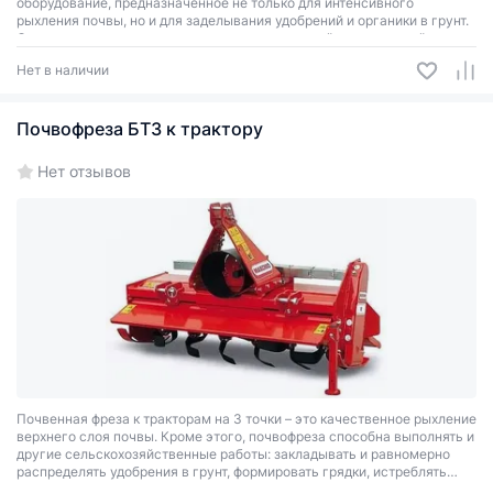
оборудование, предназначенное не только для интенсивного
рыхления почвы, но и для заделывания удобрений и органики в грунт.
Она агрегатируется к тракторам со стандартной трехточечной
системой навески мощностью от 22 лошадиных сил.
Нет в наличии
Почвофреза БТЗ к трактору
Нет отзывов
Почвенная фреза к тракторам на 3 точки – это качественное рыхление
верхнего слоя почвы. Кроме этого, почвофреза способна выполнять и
другие сельскохозяйственные работы: закладывать и равномерно
распределять удобрения в грунт, формировать грядки, истреблять
вредителей и сорняки.