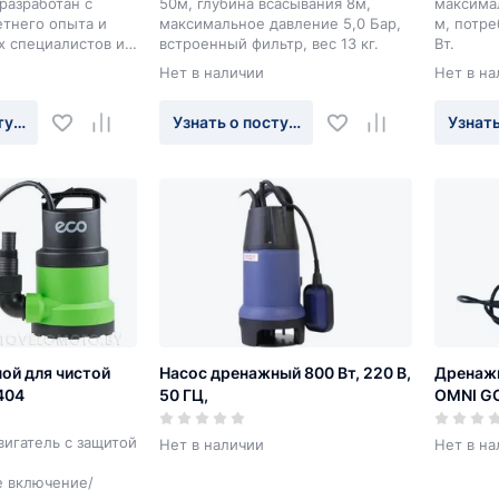
разработан с
50м, глубина всасывания 8м,
максимал
тнего опыта и
максимальное давление 5,0 Бар,
м, потр
х специалистов и
встроенный фильтр, вес 13 кг.
Вт.
оким качеством,
Нет в наличии
Нет в на
 и сравнительно
имостью.
туплении
Узнать о поступлении
Узнать
ой для чистой
Насос дренажный 800 Вт, 220 В,
Дренаж
404
50 ГЦ,
OMNI G
игатель с защитой
Нет в наличии
Нет в на
е включение/