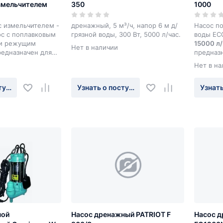
измельчителем
350
1000
с измельчителем -
дренажный, 5 м³/ч, напор 6 м д/
Насос п
ос с поплавковым
грязной воды, 300 Вт, 5000 л/час.
воды ECO
и режущим
15000 л/
Нет в наличии
едназначен для
предназ
ции и стоков,
сточной
Нет в на
й воды из
погребов
двалов и
наводнен
туплении
Узнать о поступлении
Узнать
да сточных
техниче
мывальников,
посудомоечных
в септиках и
стных
ной
Насос дренажный PATRIOT F
Насос д