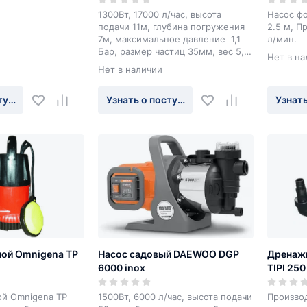
1300Вт, 17000 л/час, высота
Насос фо
подачи 11м, глубина погружения
2.5 м, П
7м, максимальное давление 1,1
л/мин.
Бар, размер частиц 35мм, вес 5,5
Нет в на
кг.
Нет в наличии
туплении
Узнать о поступлении
Узнать
ной Omnigena TP
Насос садовый DAEWOO DGP
Дренаж
6000 inox
TIPI 25
ой Omnigena TP
1500Вт, 6000 л/час, высота подачи
Производ