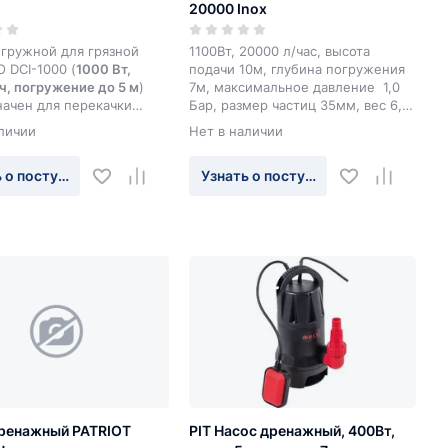
20000 Inox
огружной для грязной
1100Вт, 20000 л/час, высота
 DCI-1000 (
1000 Вт,
подачи 10м, глубина погружения
ч, погружение до 5 м
)
7м, максимальное давление 1,0
начен для перекачки
Бар, размер частиц 35мм, вес 6,1
 воды из затопленных
кг.
личии
Нет в наличии
 и подвалов, в случае
ий, откачки воды из
 о поступлении
Узнать о поступлении
ских водоемов.
ренажный PATRIOT
PIT Насос дренажный, 400Вт,