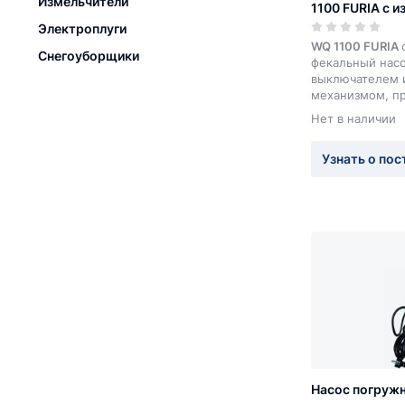
Измельчители
1100 FURIA с 
Электроплуги
WQ 1100 FURIA
Снегоуборщики
фекальный нас
выключателем 
механизмом, пр
отвода канализа
Нет в наличии
откачки грязно
затопленных по
Узнать о пос
водоемов, отво
жидкостей от у
стиральных и 
машин, работы 
небольших очи
сооружениях.
Насос погруж