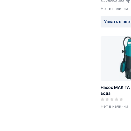
выключение пр
поплавкового в
Нет в наличии
Клапана деаэра
развоздушивает
Узнать о пос
Насос MAKITA 
вода
Нет в наличии