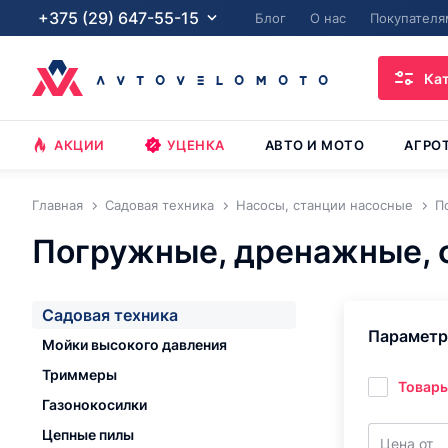
+375 (29) 647-55-15
Блог
О нас
Покупателя
Ка
АКЦИИ
УЦЕНКА
АВТО И МОТО
АГРО
Главная
Садовая техника
Насосы, станции насосные
П
Погружные, дренажные, 
Садовая техника
Парамет
Мойки высокого давления
Триммеры
Товары
Газонокосилки
Цепные пилы
Цена от