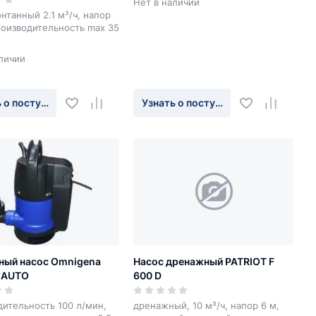
Нет в наличии
нтанный 2.1 м³/ч, напор
роизводительность max 35
личии
 о поступлении
Узнать о поступлении
ный насос Omnigena
Насос дренажный PATRIOT F
0 AUTO
600 D
ительность 100 л/мин,
дренажный, 10 м³/ч, напор 6 м,