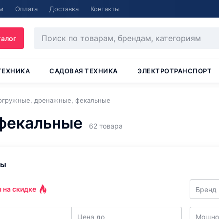
м
Оплата
Доставка
Контакты
талог
ТЕХНИКА
САДОВАЯ ТЕХНИКА
ЭЛЕКТРОТРАНСПОРТ
огружные, дренажные, фекальные
фекальные
62 товара
ры
 на скидке
Бренд
Цена до
Мощнос