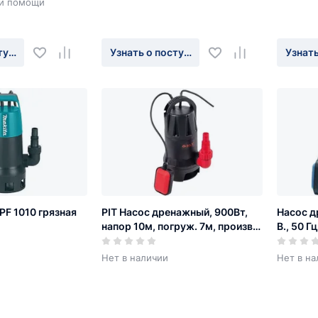
и помощи
ыключателя.
ции автоматически
 полость насоса.
туплении
Узнать о поступлении
Узнать
PF 1010 грязная
PIT Насос дренажный, 900Вт,
Насос д
напор 10м, погруж. 7м, произв-
В., 50 Г
ть 12.5 куб.м/час
Нет в наличии
Нет в на