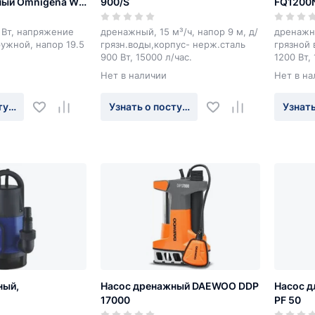
ный Omnigena WQ
900/S
FQ1200
 Вт, напряжение
дренажный, 15 м³/ч, напор 9 м, д/
дренажны
ружной, напор 19.5
грязн.воды,корпус- нерж.сталь
грязной 
900 Вт, 15000 л/час.
1200 Вт,
Нет в наличии
Нет в на
туплении
Узнать о поступлении
Узнать
ный,
Насос дренажный DAEWOO DDP
Насос д
17000
PF 50