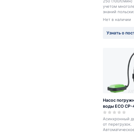
250 (100л/мин) 
учетом многоле
знаний польски
отличаются выс
Нет в наличии
долговечностью
невысокой сто
Узнать о пос
Насос погружн
воды ECO CP-
Асинхронный дв
от перегрузок.
Автоматическо