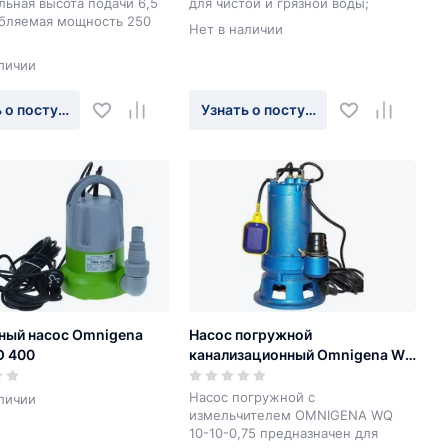
ьная высота подачи 6,5
для чистой и грязной воды;
ебляемая мощность 250
Нет в наличии
личии
 о поступлении
Узнать о поступлении
ный насос Omnigena
Насос погружной
O 400
канализационный Omnigena WQ
10-10-0,75
Насос погружной с
личии
измельчителем OMNIGENA WQ
10-10-0,75 предназначен для