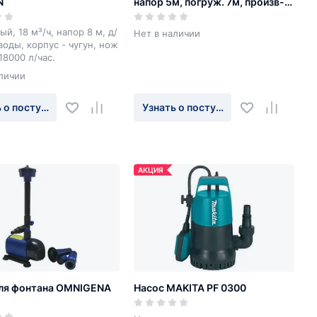
N
напор 5м, погруж. 7м, произв-
ть 7.5 куб.м/час
й, 18 м³/ч, напор 8 м, д/
Нет в наличии
воды, корпус - чугун, нож
 18000 л/час.
личии
 о поступлении
Узнать о поступлении
АКЦИЯ
ля фонтана OMNIGENA
Насос MAKITA PF 0300