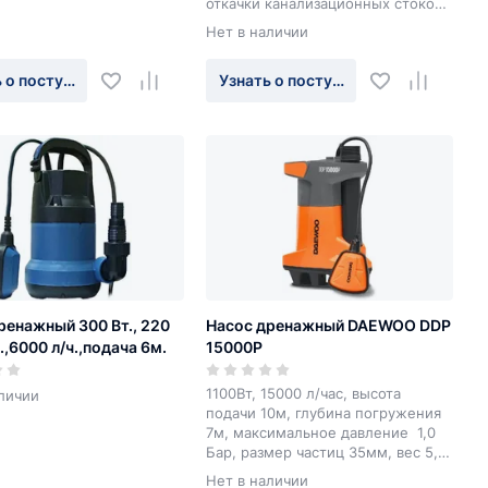
откачки канализационных стоков,
а также для откачки грязной воды
Нет в наличии
из затопленных помещений.
 о поступлении
Узнать о поступлении
ренажный 300 Вт., 220
Насос дренажный DAEWOO DDP
ц.,6000 л/ч.,подача 6м.
15000P
1100Вт, 15000 л/час, высота
личии
подачи 10м, глубина погружения
7м, максимальное давление 1,0
Бар, размер частиц 35мм, вес 5,1
кг.
Нет в наличии