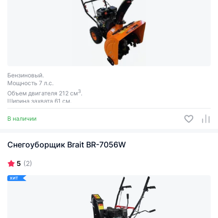
Бензиновый.
Мощность 7 л.с.
3
Объем двигателя 212 см
.
Ширина захвата 61 см.
В наличии
Снегоуборщик Brait BR-7056W
5
(2)
ХИТ