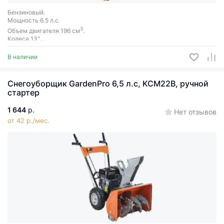
Бензиновый.
Мощность 6.5 л.с.
3
Объем двигателя 196 см
.
Колеса 13".
Самоходный.
Ширина захвата 61 см.
В наличии
Снегоуборщик GаrdenPro 6,5 л.с, KCM22В, ручной
стартер
1 644
р.
Нет отзывов
от 42 р./мес.