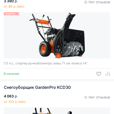
3 390
р.
Нет отзывов
от 86 р./мес.
ПОДАРОК
7,0 л.с., стартер ручной/электро, ковш 71 см. колеса 14".
В наличии
Снегоуборщик GаrdenPro KCD30
4 063
р.
Нет отзывов
от 103 р./мес.