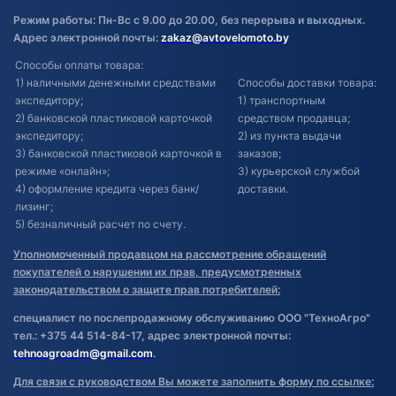
Режим работы: Пн-Вс с 9.00 до 20.00, без перерыва и выходных.
Адрес электронной почты:
zakaz@avtovelomoto.by
Способы оплаты товара:
1) наличными денежными средствами
Способы доставки товара:
экспедитору;
1) транспортным
2) банковской пластиковой карточкой
средством продавца;
экспедитору;
2) из пункта выдачи
3) банковской пластиковой карточкой в
заказов;
режиме «онлайн»;
3) курьерской службой
4) оформление кредита через банк/
доставки.
лизинг;
5) безналичный расчет по счету.
Уполномоченный продавцом на рассмотрение обращений
покупателей о нарушении их прав, предусмотренных
законодательством о защите прав потребителей:
специалист по послепродажному обслуживанию ООО "ТехноАгро"
тел.: +375 44 514-84-17, адрес электронной почты:
tehnoagroadm@gmail.com
.
Для связи с руководством Вы можете заполнить форму по ссылке: