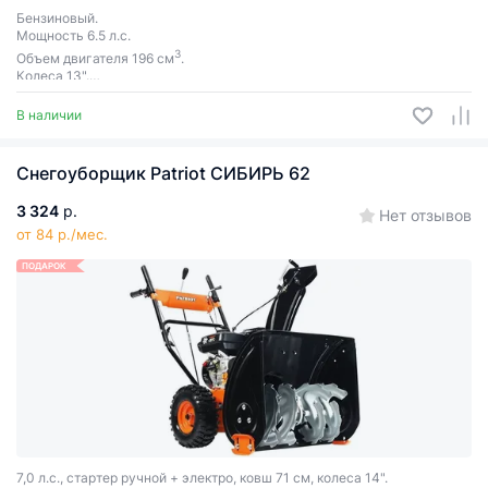
Бензиновый.
Мощность 6.5 л.с.
3
Объем двигателя 196 см
.
Колеса 13".
Самоходный.
Ширина захвата 56 см.
В наличии
Снегоуборщик Patriot СИБИРЬ 62
3 324
р.
Нет отзывов
от 84 р./мес.
ПОДАРОК
7,0 л.с., стартер ручной + электро, ковш 71 см, колеса 14".