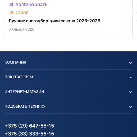
ПОЛЕЗНО ЗНАТЬ
ОБЗОР
Лучшие снегоуборщики сезона 2025–2026
6 января 2026
КОМПАНИЯ
Опт
ПОКУПАТЕЛЯМ
О нас
Контакты
Политика конфиденциальности
ИНТЕРНЕТ-МАГАЗИН
Тест-драйв
Отзыв согласия обработки
Вакансии
персональных данных
Авто и Мото
ПОДОБРАТЬ ТЕХНИКУ
Блог
Согласие на обработку
Агротехника
Партнерам
персональных данных
Огород и дача
Мототехника
Карта сайта
Информация до получения
Водный транспорт
Агротехника
+375 (29) 647-55-15
согласия на обработку
Электротранспорт
Электротранспорт
+375 (33) 333-55-15