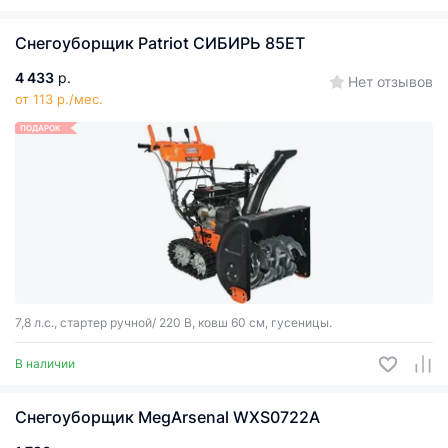
Снегоуборщик Patriot СИБИРЬ 85ЕТ
4 433
р.
Нет отзывов
от 113 р./мес.
ПОДАРОК
7,8 л.с., стартер ручной/ 220 В, ковш 60 см, гусеницы.
В наличии
Снегоуборщик MegArsenal WXS0722A