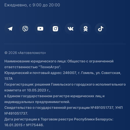
персональных данных
Активный отдых и спорт
Лодочные моторные
Ежедневно, с 9:00 до 20:00
Доставка
Здоровье
Оплата
Для дома
Кредит и рассрочка
Дополнительные услуги
Гарантия и возврат
Оставить отзыв
Договор публичной оферты
© 2026 «Автовеломото»
Правила публикации отзывов о
Наименование юридического лица: Общество с ограниченной
товаре
ответственностью "ТехноАгро".
Обработка файлов cookie
Юридический и почтовый адрес: 246007, г. Гомель, ул. Советская,
Постановка транспорта на учет
157А
Госрегистрация: решения Гомельского городского исполнительного
Обновления в ЭПТС 2024
комитета от 10.05.2023 г.,
в Едином государственном регистре юридических лиц и
индивидуальных предпринимателей.
Свидетельство о государственной регистрации №491051737, УНП
№491051737.
Дата регистрации в Торговом реестре Республики Беларусь:
16.01.2015 г №175446.