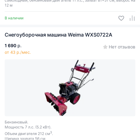
самоходный, бензиновый двигатель 11 л.с., захват 81x51 см, выброс на
12 м
В наличии
Снегоуборочная машина Weima WXS0722A
1 690
р.
Нет отзывов
от 43 р./мес.
Бензиновый.
Мощность 7 л.с. (5.2 кВт).
3
Объем двигателя 212 см
.
Ширина захвата 56 см.