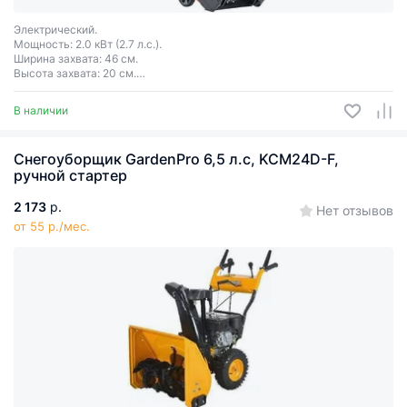
Электрический.
Мощность: 2.0 кВт (2.7 л.с.).
Ширина захвата: 46 см.
Высота захвата: 20 см.
Дальность выброса снега: до 6 м.
В наличии
Снегоуборщик GаrdenPro 6,5 л.с, KCM24D-F,
ручной стартер
2 173
р.
Нет отзывов
от 55 р./мес.