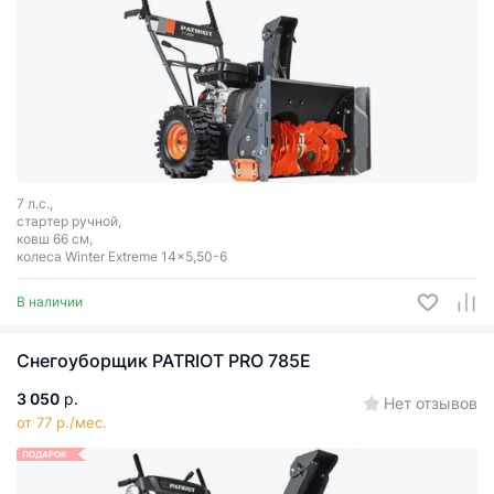
7 л.с.,
стартер ручной,
ковш 66 см,
колеса Winter Extreme 14x5,50-6
В наличии
Снегоуборщик PATRIOT PRO 785E
3 050
р.
Нет отзывов
от 77 р./мес.
ПОДАРОК