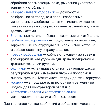
обработки заплывающих почв, рыхления участков с
корнями и стеблями.
Разбрасыватели удобрений
— дозируют и
разбрасывают твердые и порошкообразные
минеральные удобрения, а также используются для
механизированного опрыскивания растений жидкими
ядохимикатами.
Бороны
-рыхлители — бывают дисковые или зубчатые.
Грабли-сеноворошилки
— продольные, поперечные,
карусельные конструкции с 1–5 секциями, которые
сгребают скошенную траву в валки.
Пресс-подборщики
— собирают скошенную траву и
формируют из нее удобные для транспортировки и
хранения тюки или рулоны.
Окучники
— устанавливаются на тракторное шасси,
регулируются для изменения глубины прополки и
высоты гребней. Могут иметь от двух до пяти корпусов.
Косилки
— в продаже есть роторные и сегментные
модели для минитракторов от 18 л. с.
Картофелекопалки
и
картофелесажалки
—
механизируют посадку и сбор картофеля.
Для транспортировки удобрений и собранного урожая в