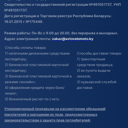
Свидетельство о государственной регистрации №491051737, УНП
№491051737.
Дата регистрации в Торговом реестре Республики Беларусь:
16.01.2015 г №175446.
Режим работы: Пн-Вс с 9.00 до 20.00, без перерыва и выходных.
Адрес электронной почты:
zakaz@avtovelomoto.by
Способы оплаты товара:
1) наличными денежными средствами
Способы доставки товара:
экспедитору;
1) транспортным
2) банковской пластиковой карточкой
средством продавца;
экспедитору;
2) из пункта выдачи
3) банковской пластиковой карточкой в
заказов;
режиме «онлайн»;
3) курьерской службой
4) оформление кредита через банк/
доставки.
лизинг;
5) безналичный расчет по счету.
Уполномоченный продавцом на рассмотрение обращений
покупателей о нарушении их прав, предусмотренных
законодательством о защите прав потребителей: