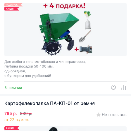
ПОДАРОК
АКЦИЯ
Для любого типа мотоблоков и минитракторов,
глубина посадки 50-100 мм,
однорядная,
с бункером для удобрений!
В наличии
Картофелекопалка ПА-КП-01 от ремня
785
р.
880
р.
Нет отзывов
от 22 р./мес.
АКЦИЯ