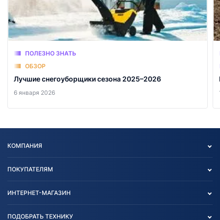
ПОЛЕЗНО ЗНАТЬ
ОБЗОР
Лучшие снегоуборщики сезона 2025–2026
6 января 2026
КОМПАНИЯ
Опт
ПОКУПАТЕЛЯМ
О нас
Контакты
Политика конфиденциальности
ИНТЕРНЕТ-МАГАЗИН
Тест-драйв
Отзыв согласия обработки
Вакансии
персональных данных
Авто и Мото
ПОДОБРАТЬ ТЕХНИКУ