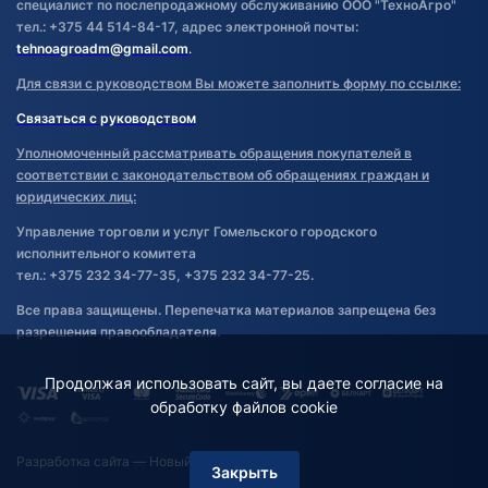
специалист по послепродажному обслуживанию ООО "ТехноАгро"
тел.: +375 44 514-84-17, адрес электронной почты:
tehnoagroadm@gmail.com
.
Для связи с руководством Вы можете заполнить форму по ссылке:
Связаться с руководством
Уполномоченный рассматривать обращения покупателей в
соответствии с законодательством об обращениях граждан и
юридических лиц:
Управление торговли и услуг Гомельского городского
исполнительного комитета
тел.: +375 232 34-77-35, +375 232 34-77-25.
Все права защищены. Перепечатка материалов запрещена без
разрешения правообладателя.
Продолжая использовать сайт, вы даете согласие на
обработку файлов cookie
Разработка сайта
— Новый Сайт
Закрыть
Фильтр