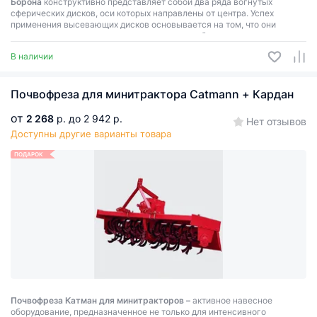
Борона
конструктивно представляет собой два ряда вогнутых
сферических дисков, оси которых направлены от центра. Успех
применения высевающих дисков основывается на том, что они
спроектированы для оптимального открытия борозды.
В наличии
БОРОНА ДЕЛАЕТСЯ ПОД ЗАКАЗ В ТЕЧЕНИИ 14 рабочих дней.
Почвофреза для минитрактора Catmann + Кардан
от
2 268
р.
до 2 942 р.
Нет отзывов
Доступны другие варианты товара
ПОДАРОК
Почвофреза Катман для минитракторов –
активное навесное
оборудование, предназначенное не только для интенсивного