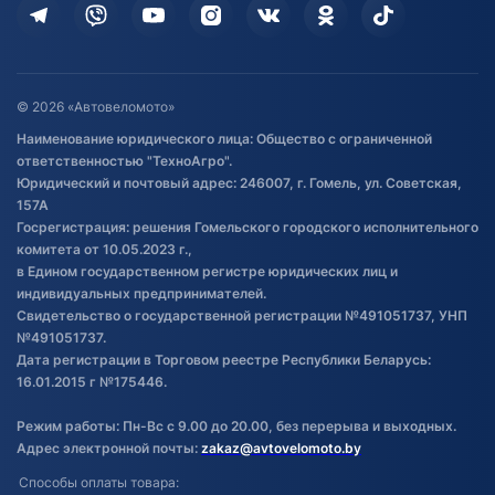
Дополнительные услуги
Гарантия и возврат
Оставить отзыв
Договор публичной оферты
© 2026 «Автовеломото»
Правила публикации отзывов о
Наименование юридического лица: Общество с ограниченной
товаре
ответственностью "ТехноАгро".
Обработка файлов cookie
Юридический и почтовый адрес: 246007, г. Гомель, ул. Советская,
Постановка транспорта на учет
157А
Госрегистрация: решения Гомельского городского исполнительного
Обновления в ЭПТС 2024
комитета от 10.05.2023 г.,
в Едином государственном регистре юридических лиц и
индивидуальных предпринимателей.
Свидетельство о государственной регистрации №491051737, УНП
№491051737.
Дата регистрации в Торговом реестре Республики Беларусь:
16.01.2015 г №175446.
Режим работы: Пн-Вс с 9.00 до 20.00, без перерыва и выходных.
Адрес электронной почты:
zakaz@avtovelomoto.by
Способы оплаты товара: