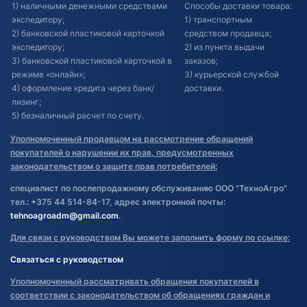
1) наличными денежными средствами
Способы доставки товара:
экспедитору;
1) транспортным
2) банковской пластиковой карточкой
средством продавца;
экспедитору;
2) из пункта выдачи
3) банковской пластиковой карточкой в
заказов;
режиме «онлайн»;
3) курьерской службой
4) оформление кредита через банк/
доставки.
лизинг;
5) безналичный расчет по счету.
Уполномоченный продавцом на рассмотрение обращений
покупателей о нарушении их прав, предусмотренных
законодательством о защите прав потребителей:
специалист по послепродажному обслуживанию ООО "ТехноАгро"
тел.: +375 44 514-84-17, адрес электронной почты:
tehnoagroadm@gmail.com
.
Для связи с руководством Вы можете заполнить форму по ссылке:
Связаться с руководством
Уполномоченный рассматривать обращения покупателей в
соответствии с законодательством об обращениях граждан и