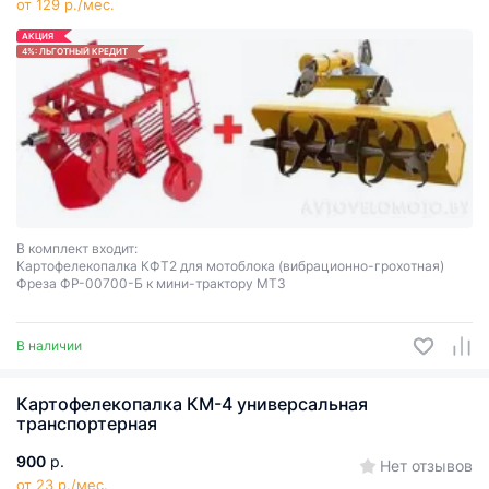
от 129 р./мес.
АКЦИЯ
4%: ЛЬГОТНЫЙ КРЕДИТ
В комплект входит:
Картофелекопалка КФТ2 для мотоблока (вибрационно-грохотная)
Фреза ФР-00700-Б к мини-трактору МТЗ
В наличии
Картофелекопалка КМ-4 универсальная
транспортерная
900
р.
Нет отзывов
от 23 р./мес.