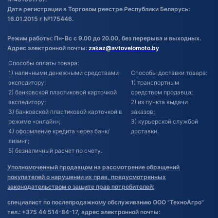
Дата регистрации в Торговом реестре Республики Беларусь:
16.01.2015 г №175446.
Режим работы: Пн-Вс с 9.00 до 20.00, без перерыва и выходных.
Адрес электронной почты:
zakaz@avtovelomoto.by
Способы оплаты товара:
1) наличными денежными средствами
Способы доставки товара:
экспедитору;
1) транспортным
2) банковской пластиковой карточкой
средством продавца;
экспедитору;
2) из пункта выдачи
3) банковской пластиковой карточкой в
заказов;
режиме «онлайн»;
3) курьерской службой
4) оформление кредита через банк/
доставки.
лизинг;
5) безналичный расчет по счету.
Уполномоченный продавцом на рассмотрение обращений
покупателей о нарушении их прав, предусмотренных
законодательством о защите прав потребителей:
специалист по послепродажному обслуживанию ООО "ТехноАгро"
тел.: +375 44 514-84-17, адрес электронной почты: