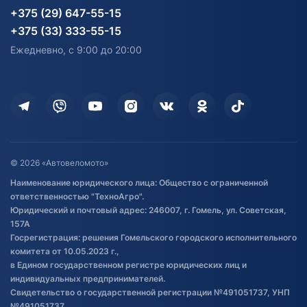
Карта сайта
Информация до получения
Водный транспорт
Агротехника
+375 (29) 647-55-15
согласия на обработку
Электротранспорт
Электротранспорт
+375 (33) 333-55-15
персональных данных
Активный отдых и спорт
Лодочные моторные
Ежедневно, с 9:00 до 20:00
Доставка
Здоровье
Оплата
Для дома
Кредит и рассрочка
Дополнительные услуги
Гарантия и возврат
Оставить отзыв
Договор публичной оферты
© 2026 «Автовеломото»
Правила публикации отзывов о
Наименование юридического лица: Общество с ограниченной
товаре
ответственностью "ТехноАгро".
Обработка файлов cookie
Юридический и почтовый адрес: 246007, г. Гомель, ул. Советская,
Постановка транспорта на учет
157А
Госрегистрация: решения Гомельского городского исполнительного
Обновления в ЭПТС 2024
комитета от 10.05.2023 г.,
в Едином государственном регистре юридических лиц и
индивидуальных предпринимателей.
Свидетельство о государственной регистрации №491051737, УНП
№491051737.