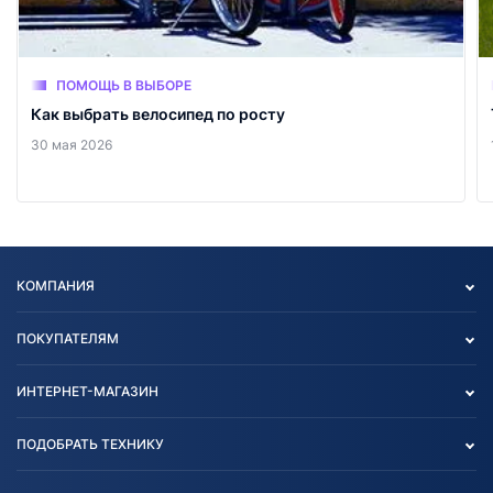
ПОМОЩЬ В ВЫБОРЕ
Как выбрать велосипед по росту
30 мая 2026
КОМПАНИЯ
Опт
ПОКУПАТЕЛЯМ
О нас
Контакты
Политика конфиденциальности
ИНТЕРНЕТ-МАГАЗИН
Тест-драйв
Отзыв согласия обработки
Вакансии
персональных данных
Авто и Мото
ПОДОБРАТЬ ТЕХНИКУ
Блог
Согласие на обработку
Агротехника
Партнерам
персональных данных
Огород и дача
Мототехника