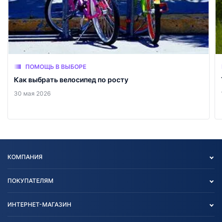
ПОМОЩЬ В ВЫБОРЕ
Как выбрать велосипед по росту
30 мая 2026
КОМПАНИЯ
Опт
ПОКУПАТЕЛЯМ
О нас
Контакты
Политика конфиденциальности
ИНТЕРНЕТ-МАГАЗИН
Тест-драйв
Отзыв согласия обработки
Вакансии
персональных данных
Авто и Мото