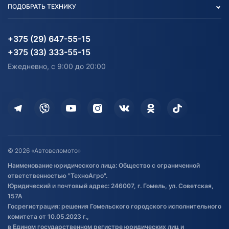
ПОДОБРАТЬ ТЕХНИКУ
Блог
Согласие на обработку
Агротехника
Партнерам
персональных данных
Огород и дача
Мототехника
Карта сайта
Информация до получения
Водный транспорт
Агротехника
+375 (29) 647-55-15
согласия на обработку
Электротранспорт
Электротранспорт
+375 (33) 333-55-15
персональных данных
Активный отдых и спорт
Лодочные моторные
Ежедневно, с 9:00 до 20:00
Доставка
Здоровье
Оплата
Для дома
Кредит и рассрочка
Дополнительные услуги
Гарантия и возврат
Оставить отзыв
Договор публичной оферты
© 2026 «Автовеломото»
Правила публикации отзывов о
Наименование юридического лица: Общество с ограниченной
товаре
ответственностью "ТехноАгро".
Обработка файлов cookie
Юридический и почтовый адрес: 246007, г. Гомель, ул. Советская,
Постановка транспорта на учет
157А
Госрегистрация: решения Гомельского городского исполнительного
Обновления в ЭПТС 2024
комитета от 10.05.2023 г.,
в Едином государственном регистре юридических лиц и