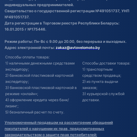
индивидуальных предпринимателей.
Свидетельство о государственной регистрации №491051737, УНП
№491051737.
Дата регистрации в Торговом реестре Республики Беларусь:
16.01.2015 г №175446.
Режим работы: Пн-Вс с 9.00 до 20.00, без перерыва и выходных.
Адрес электронной почты:
zakaz@avtovelomoto.by
Способы оплаты товара:
1) наличными денежными средствами
Способы доставки товара:
экспедитору;
1) транспортным
2) банковской пластиковой карточкой
средством продавца;
экспедитору;
2) из пункта выдачи
3) банковской пластиковой карточкой в
заказов;
режиме «онлайн»;
3) курьерской службой
4) оформление кредита через банк/
доставки.
лизинг;
5) безналичный расчет по счету.
Уполномоченный продавцом на рассмотрение обращений
покупателей о нарушении их прав, предусмотренных
законодательством о защите прав потребителей: