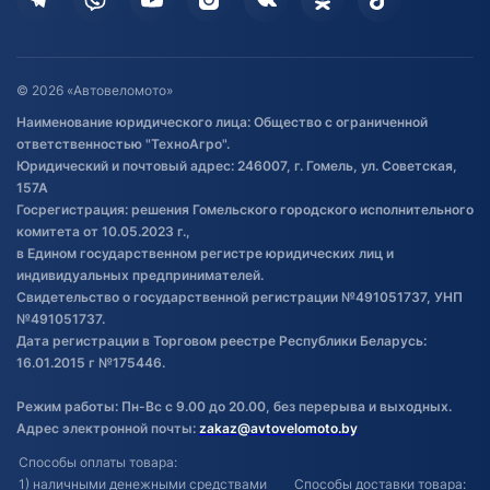
Дополнительные услуги
Гарантия и возврат
Оставить отзыв
Договор публичной оферты
© 2026 «Автовеломото»
Правила публикации отзывов о
Наименование юридического лица: Общество с ограниченной
товаре
ответственностью "ТехноАгро".
Обработка файлов cookie
Юридический и почтовый адрес: 246007, г. Гомель, ул. Советская,
Постановка транспорта на учет
157А
Госрегистрация: решения Гомельского городского исполнительного
Обновления в ЭПТС 2024
комитета от 10.05.2023 г.,
в Едином государственном регистре юридических лиц и
индивидуальных предпринимателей.
Свидетельство о государственной регистрации №491051737, УНП
№491051737.
Дата регистрации в Торговом реестре Республики Беларусь:
16.01.2015 г №175446.
Режим работы: Пн-Вс с 9.00 до 20.00, без перерыва и выходных.
Адрес электронной почты:
zakaz@avtovelomoto.by
Способы оплаты товара:
1) наличными денежными средствами
Способы доставки товара: