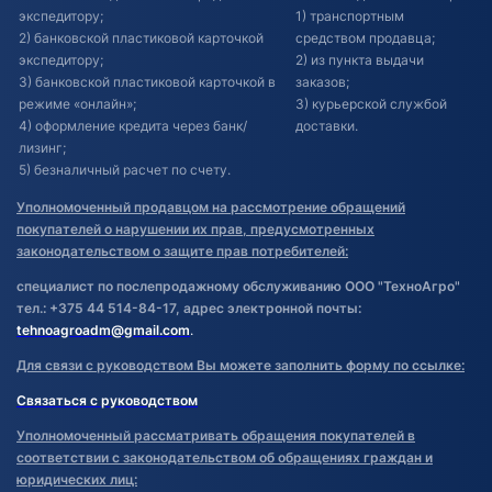
экспедитору;
1) транспортным
2) банковской пластиковой карточкой
средством продавца;
экспедитору;
2) из пункта выдачи
3) банковской пластиковой карточкой в
заказов;
режиме «онлайн»;
3) курьерской службой
4) оформление кредита через банк/
доставки.
лизинг;
5) безналичный расчет по счету.
Уполномоченный продавцом на рассмотрение обращений
покупателей о нарушении их прав, предусмотренных
законодательством о защите прав потребителей:
специалист по послепродажному обслуживанию ООО "ТехноАгро"
тел.: +375 44 514-84-17, адрес электронной почты:
tehnoagroadm@gmail.com
.
Для связи с руководством Вы можете заполнить форму по ссылке:
Связаться с руководством
Уполномоченный рассматривать обращения покупателей в
соответствии с законодательством об обращениях граждан и
юридических лиц: