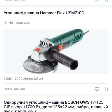
Углошлифмашина Hammer Flex USM710D
Нет отзывов
710Вт 12000об/мин 125мм
Нет в наличии
Одноручная углошлифмашина BOSCH GWS 17-125
CIE в кор. (1700 Вт, диск 125х22 мм, вибро, плавный
пуск, регул. об.)