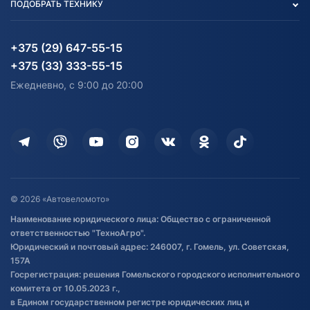
ПОДОБРАТЬ ТЕХНИКУ
Блог
Согласие на обработку
Агротехника
Партнерам
персональных данных
Огород и дача
Мототехника
Карта сайта
Информация до получения
Водный транспорт
Агротехника
+375 (29) 647-55-15
согласия на обработку
Электротранспорт
Электротранспорт
+375 (33) 333-55-15
персональных данных
Активный отдых и спорт
Лодочные моторные
Ежедневно, с 9:00 до 20:00
Доставка
Здоровье
Оплата
Для дома
Кредит и рассрочка
Дополнительные услуги
Гарантия и возврат
Оставить отзыв
Договор публичной оферты
© 2026 «Автовеломото»
Правила публикации отзывов о
Наименование юридического лица: Общество с ограниченной
товаре
ответственностью "ТехноАгро".
Обработка файлов cookie
Юридический и почтовый адрес: 246007, г. Гомель, ул. Советская,
Постановка транспорта на учет
157А
Госрегистрация: решения Гомельского городского исполнительного
Обновления в ЭПТС 2024
комитета от 10.05.2023 г.,
в Едином государственном регистре юридических лиц и