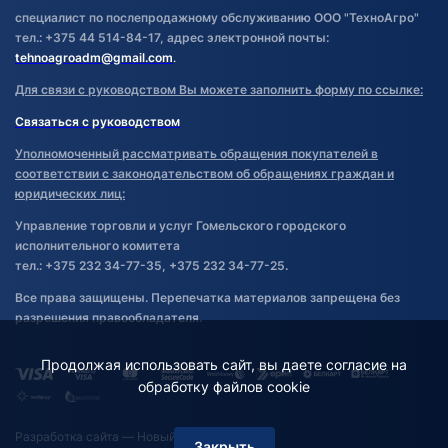
специалист по послепродажному обслуживанию ООО "ТехноАгро"
тел.: +375 44 514-84-17, адрес электронной почты:
tehnoagroadm@gmail.com
.
Для связи с руководством Вы можете заполнить форму по ссылке:
Связаться с руководством
Уполномоченный рассматривать обращения покупателей в
соответствии с законодательством об обращениях граждан и
юридических лиц:
Управление торговли и услуг Гомельского городского
исполнительного комитета
тел.: +375 232 34-77-35, +375 232 34-77-25.
Все права защищены. Перепечатка материалов запрещена без
разрешения правообладателя.
Продолжая использовать сайт, вы даете согласие на
обработку файлов cookie
Разработка сайта
— Новый Сайт
Закрыть