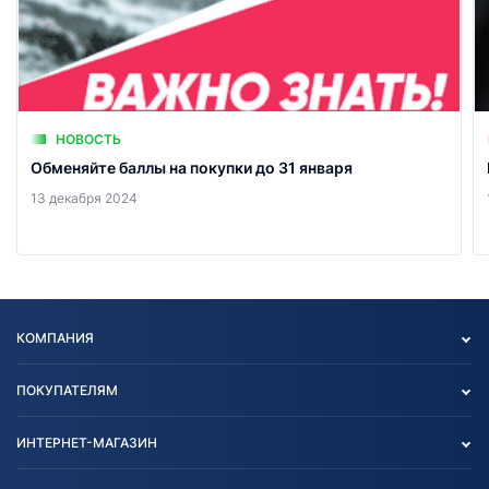
НОВОСТЬ
Обменяйте баллы на покупки до 31 января
13 декабря 2024
КОМПАНИЯ
Опт
ПОКУПАТЕЛЯМ
О нас
Контакты
Политика конфиденциальности
ИНТЕРНЕТ-МАГАЗИН
Тест-драйв
Отзыв согласия обработки
Вакансии
персональных данных
Авто и Мото