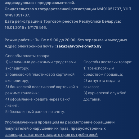
индивидуальных предпринимателей.
Свидетельство о государственной регистрации №491051737, УНП
№491051737.
Дата регистрации в Торговом реестре Республики Беларусь:
16.01.2015 г №175446.
Режим работы: Пн-Вс с 9.00 до 20.00, без перерыва и выходных.
Адрес электронной почты:
zakaz@avtovelomoto.by
Способы оплаты товара:
1) наличными денежными средствами
Способы доставки товара:
экспедитору;
1) транспортным
2) банковской пластиковой карточкой
средством продавца;
экспедитору;
2) из пункта выдачи
3) банковской пластиковой карточкой в
заказов;
режиме «онлайн»;
3) курьерской службой
4) оформление кредита через банк/
доставки.
лизинг;
5) безналичный расчет по счету.
Уполномоченный продавцом на рассмотрение обращений
покупателей о нарушении их прав, предусмотренных
законодательством о защите прав потребителей: