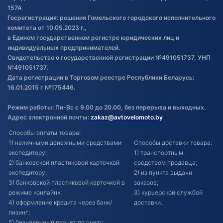
Постановка транспорта на учет
157А
Госрегистрация: решения Гомельского городского исполнительного
Обновления в ЭПТС 2024
комитета от 10.05.2023 г.,
в Едином государственном регистре юридических лиц и
индивидуальных предпринимателей.
Свидетельство о государственной регистрации №491051737, УНП
№491051737.
Дата регистрации в Торговом реестре Республики Беларусь:
16.01.2015 г №175446.
Режим работы: Пн-Вс с 9.00 до 20.00, без перерыва и выходных.
Адрес электронной почты:
zakaz@avtovelomoto.by
Способы оплаты товара:
1) наличными денежными средствами
Способы доставки товара:
экспедитору;
1) транспортным
2) банковской пластиковой карточкой
средством продавца;
экспедитору;
2) из пункта выдачи
3) банковской пластиковой карточкой в
заказов;
режиме «онлайн»;
3) курьерской службой
4) оформление кредита через банк/
доставки.
лизинг;
5) безналичный расчет по счету.