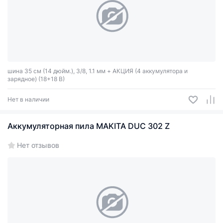
шина 35 см (14 дюйм.), 3/8, 1.1 мм + АКЦИЯ (4 аккумулятора и
зарядное) (18+18 В)
Нет в наличии
Аккумуляторная пила MAKITA DUC 302 Z
Нет отзывов