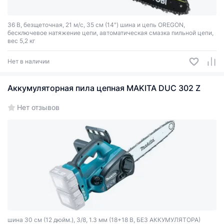
36 В, безщеточная, 21 м/с, 35 см (14") шина и цепь OREGON,
бесключевое натяжение цепи, автоматическая смазка пильной цепи,
вес 5,2 кг
Нет в наличии
Аккумуляторная пила цепная MAKITA DUC 302 Z
Нет отзывов
шина 30 см (12 дюйм.), 3/8, 1.3 мм (18+18 В, БЕЗ АККУМУЛЯТОРА)