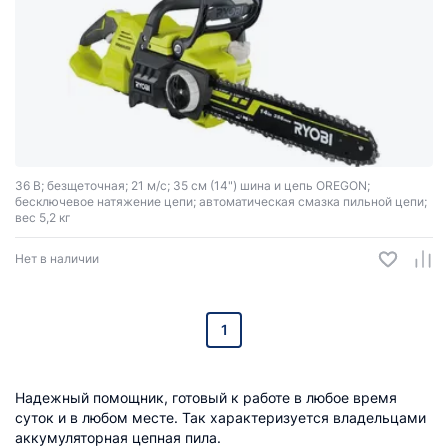
36 В; безщеточная; 21 м/с; 35 см (14") шина и цепь OREGON;
бесключевое натяжение цепи; автоматическая смазка пильной цепи;
вес 5,2 кг
Нет в наличии
1
Надежный помощник, готовый к работе в любое время
суток и в любом месте. Так характеризуется владельцами
аккумуляторная цепная пила.