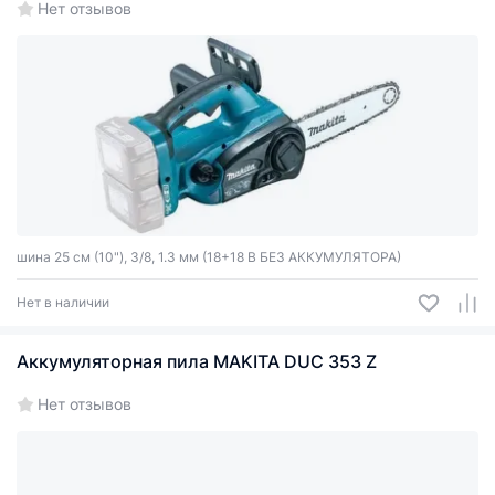
Нет отзывов
шина 25 см (10"), 3/8, 1.3 мм (18+18 В БЕЗ АККУМУЛЯТОРА)
Нет в наличии
Аккумуляторная пила MAKITA DUC 353 Z
Нет отзывов