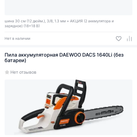
шина 30 см (12 дюйм.), 3/8, 1.3 мм + АКЦИЯ (2 аккмулятора и
зарядное) (18+18 В)
Нет в наличии
Пила аккумуляторная DAEWOO DACS 1640Li (без
батареи)
Нет отзывов