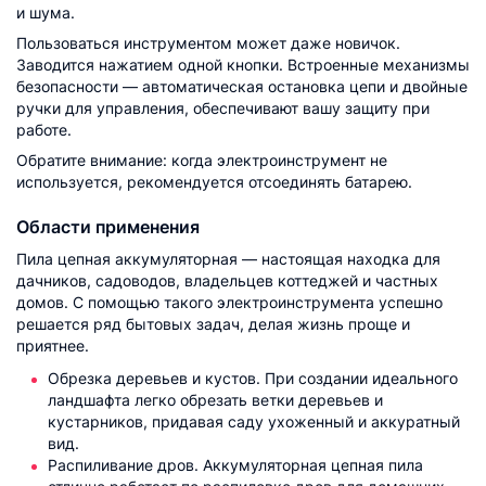
и шума.
Пользоваться инструментом может даже новичок.
Заводится нажатием одной кнопки. Встроенные механизмы
безопасности — автоматическая остановка цепи и двойные
ручки для управления, обеспечивают вашу защиту при
работе.
Обратите внимание: когда электроинструмент не
используется, рекомендуется отсоединять батарею.
Области применения
Пила цепная аккумуляторная — настоящая находка для
дачников, садоводов, владельцев коттеджей и частных
домов. С помощью такого электроинструмента успешно
решается ряд бытовых задач, делая жизнь проще и
приятнее.
Обрезка деревьев и кустов. При создании идеального
ландшафта легко обрезать ветки деревьев и
кустарников, придавая саду ухоженный и аккуратный
вид.
Распиливание дров. Аккумуляторная цепная пила