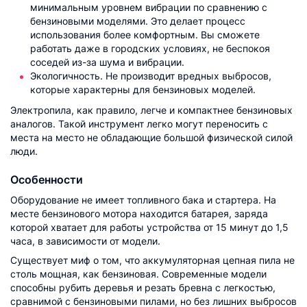
минимальным уровнем вибрации по сравнению с
бензиновыми моделями. Это делает процесс
использования более комфортным. Вы сможете
работать даже в городских условиях, не беспокоя
соседей из-за шума и вибрации.
Экологичность. Не производит вредных выбросов,
которые характерны для бензиновых моделей.
Электропила, как правило, легче и компактнее бензиновых
аналогов. Такой инструмент легко могут переносить с
места на место не обладающие большой физической силой
люди.
Особенности
Оборудование не имеет топливного бака и стартера. На
месте бензинового мотора находится батарея, заряда
которой хватает для работы устройства от 15 минут до 1,5
часа, в зависимости от модели.
Существует миф о том, что аккумуляторная цепная пила не
столь мощная, как бензиновая. Современные модели
способны рубить деревья и резать бревна с легкостью,
сравнимой с бензиновыми пилами, но без лишних выбросов