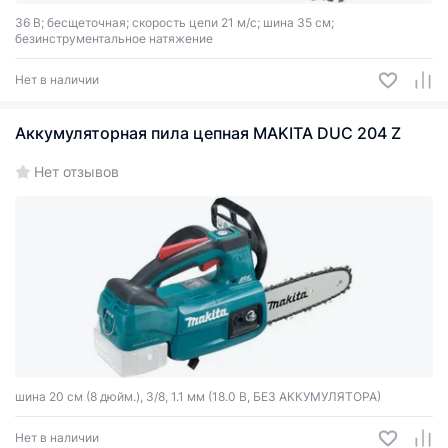
36 В; бесщеточная; скорость цепи 21 м/с; шина 35 см;
безинструментальное натяжение
Нет в наличии
Аккумуляторная пила цепная MAKITA DUC 204 Z
Нет отзывов
шина 20 см (8 дюйм.), 3/8, 1.1 мм (18.0 В, БЕЗ АККУМУЛЯТОРА)
Нет в наличии