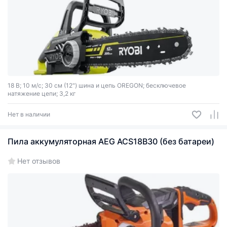
18 В; 10 м/с; 30 см (12") шина и цепь OREGON; бесключевое
натяжение цепи; 3,2 кг
Нет в наличии
Пила аккумуляторная AEG ACS18B30 (без батареи)
Нет отзывов