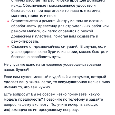
отлично работает по распиловке дров для домашних
нужд. Обеспечивает максимальное удобство и
безопасность при подготовке топлива для камина,
мангала, гриля или печи.
Строительство и ремонт. Инструментом не сложно
обрабатывать древесину для строительных работ или
ремонта мебели, он легко справится с резкой
древесины и пластика, помогая вам создавать и
ремонтировать.
Спасение от чрезвычайных ситуаций. В случае, если
упало дерево после бури или аварии, можно быстро и
безопасно освободить путь.
Не упустите шанс на мгновенное усовершенствование
ваших будней!
Если вам нужен мощный и удобный инструмент, который
сделает вашу жизнь легче, то аккумуляторная цепная пила
именно то, что вам нужно.
Есть вопросы? Вы не совсем четко понимаете, какую
модель предпочесть? Позвоните по телефону и задайте
вопрос нашему эксперту. Получите исчерпывающую
информацию по интересующему вопросу.