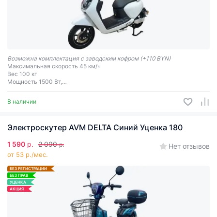
Возможна комплектация с заводским кофром (+110 BYN)
Максимальная скорость 45 км/ч
Вес 100 кг
Мощность 1500 Вт,
дальность хода на одном заряде 70 км,
максимальная нагрузка 200 кг,
В наличии
Электроскутер AVM DELTA Синий Уценка 180
1 590
р.
2 090
р.
Нет отзывов
от 53 р./мес.
БЕЗ РЕГИСТРАЦИИ
БЕЗ ПРАВ
УЦЕНКА
АКЦИЯ