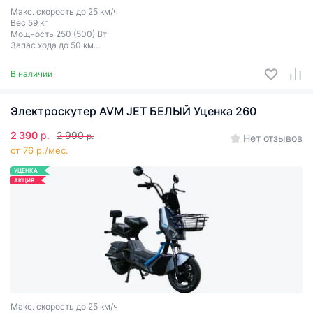
Макс. скорость до 25 км/ч
Вес 59 кг
Мощность 250 (500) Вт
Запас хода до 50 км
Грузоподъёмность до 150 кг
Двухместный
В наличии
Электроскутер AVM JET БЕЛЫЙ Уценка 260
2 390
р.
2 990
р.
Нет отзывов
от 76 р./мес.
УЦЕНКА
АКЦИЯ
Макс. скорость до 25 км/ч