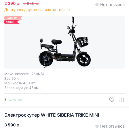
2 390
р.
2 850
р.
Нет отзывов
Доступны другие варианты товара
ПОДАРОК
АКЦИЯ
Макс. скорость 25 км/ч.
Вес 50 кг
Мощность 400 Вт.
Запас хода до 45 км.
Грузоподъёмность 120 кг.
4 цвета
В наличии
Электроскутер WHITE SIBERIA TRIKE MINI
3 590
р.
Нет отзывов