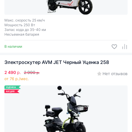
Макс. скорость 25 км/ч
Мощность 250 Вт
Запас хода до 35-40 км
Несъемная батарея
В наличии
Электроскутер AVM JET Черный Уценка 258
2 490
р.
2 990
р.
Нет отзывов
от 76 р./мес.
УЦЕНКА
АКЦИЯ