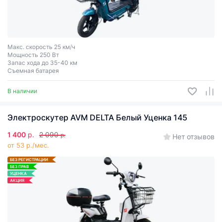
Макс. скорость 25 км/ч
Мощность 250 Вт
Запас хода до 35-40 км
Съемная батарея
В наличии
Электроскутер AVM DELTA Белый Уценка 145
1 400
р.
2 090
р.
Нет отзывов
от 53 р./мес.
БЕЗ РЕГИСТРАЦИИ
БЕЗ ПРАВ
УЦЕНКА
АКЦИЯ