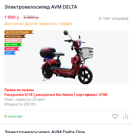
Электровелосипед AVM DELTA
1 990
р.
2 290
р.
Нет отзывов
Доступны другие варианты товара
БЕЗ РЕГИСТРАЦИИ
РАССРОЧКА
ПОДАРОК
БЕЗ ПРАВ
АКЦИЯ
ХИТ
Права не нужны
Рассрочка 0/18 | рассрочка без банка | сертификат СПМ
Макс. скорость 25 км/ч
Мощность 250 Вт
Запас хода до 35-40 км
Несъемная батарея
В наличии
Электровелосипед AVM Delta One