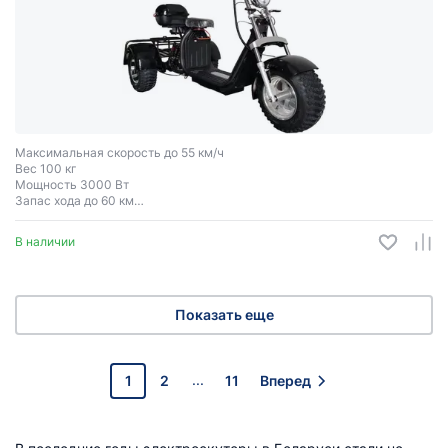
Максимальная скорость до 55 км/ч
Вес 100 кг
Мощность 3000 Вт
Запас хода до 60 км
Грузоподъёмность до 250 кг
Двухместный
В наличии
Показать еще
...
1
2
11
Вперед