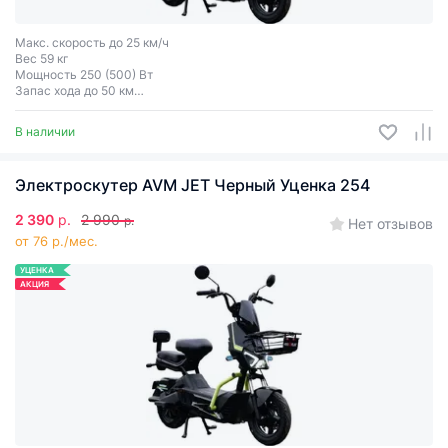
Макс. скорость до 25 км/ч
Вес 59 кг
Мощность 250 (500) Вт
Запас хода до 50 км
Грузоподъёмность до 150 кг
Двухместный
В наличии
Электроскутер AVM JET Черный Уценка 254
2 390
р.
2 990
р.
Нет отзывов
от 76 р./мес.
УЦЕНКА
АКЦИЯ