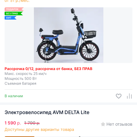
от 51 р./мес.
ПОДАРОК
БЕЗ ПРАВ
ХИТ
Рассрочка 0/12, рассрочка от банка, БЕЗ ПРАВ
Макс. скорость 25 км/ч
Мощность 500 Вт
Съемная батарея
В наличии
Электровелосипед AVM DELTA Lite
1 590
р.
1 790
р.
Нет отзывов
Доступны другие варианты товара