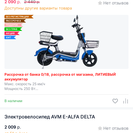
2 090
р.
2 440
р.
Нет отзывов
Доступны другие варианты товара
БЕЗ РЕГИСТРАЦИИ
РАССРОЧКА
ПОДАРОК
БЕЗ ПРАВ
АКЦИЯ
ХИТ
Рассрочка от банка 0/18, рассрочка от магазина, ЛИТИЕВЫЙ
аккумулятор
Макс. скорость 25 км/ч
Мощность 250 Вт
Запас хода до 50 км
Съемная батарея
В наличии
Электровелосипед AVM E-ALFA DELTA
2 009
р.
Нет отзывов