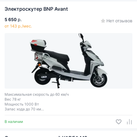
Электроскутер BNP Avant
5 650
р.
Нет отзывов
от 143 р./мес.
Максимальная скорость до 60 км/ч
Вес 78 кг
Мощность 1000 Вт
Запас хода до 70 км
Грузоподъёмность до 200 кг
Двухместный
В наличии