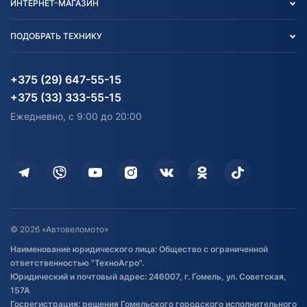
ИНТЕРНЕТ-МАГАЗИН
Тест-драйв
Отзыв согласия обработки
Вакансии
персональных данных
Авто и Мото
ПОДОБРАТЬ ТЕХНИКУ
Блог
Согласие на обработку
Агротехника
Партнерам
персональных данных
Огород и дача
Мототехника
Карта сайта
Информация до получения
Водный транспорт
Агротехника
+375 (29) 647-55-15
согласия на обработку
Электротранспорт
Электротранспорт
+375 (33) 333-55-15
персональных данных
Активный отдых и спорт
Лодочные моторные
Ежедневно, с 9:00 до 20:00
Доставка
Здоровье
Оплата
Для дома
Кредит и рассрочка
Дополнительные услуги
Гарантия и возврат
Оставить отзыв
Договор публичной оферты
© 2026 «Автовеломото»
Правила публикации отзывов о
Наименование юридического лица: Общество с ограниченной
товаре
ответственностью "ТехноАгро".
Обработка файлов cookie
Юридический и почтовый адрес: 246007, г. Гомель, ул. Советская,
Постановка транспорта на учет
157А
Госрегистрация: решения Гомельского городского исполнительного
Обновления в ЭПТС 2024