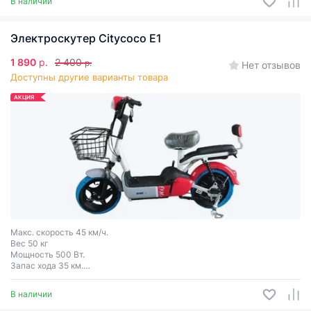
В наличии
Электроскутер Citycoco Е1
1 890
р.
2 400
р.
Нет отзывов
Доступны другие варианты товара
АКЦИЯ
Макс. скорость 45 км/ч.
Вес 50 кг
Мощность 500 Вт.
Запас хода 35 км.
Грузоподъёмность 110 кг.
3 цвета
В наличии