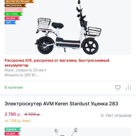
БЕЗ РЕГИСТРАЦИИ
РАССРОЧКА
ПОДАРОК
БЕЗ ПРАВ
АКЦИЯ
ХИТ
Рассрочка 0/9, рассрочка от магазина, быстросъемный
аккумулятор
Макс. скорость 25 км/ч
Мощность 250 Вт
Запас хода до 35 км
Съемная батарея
В наличии
Электроскутер AVM Keren Stardust Уценка 283
2 790
р.
4 190
р.
Нет отзывов
от 106 р./мес.
УЦЕНКА
АКЦИЯ