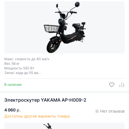
Макс. скорость до 40 км/ч
Вес 56 кг
Мощность 550 Вт
Запас хода до 55 км
Грузоподъёмность до 150 кг
Двухместный
В наличии
Электроскутер YAKAMA АР-Н009-2
4 060
р.
Нет отзывов
Доступны другие варианты товара