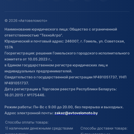
Гарантия и возврат
Оставить отзыв
Договор публичной оферты
© 2026 «Автовеломото»
Правила публикации отзывов о
Наименование юридического лица: Общество с ограниченной
товаре
ответственностью "ТехноАгро".
Обработка файлов cookie
Юридический и почтовый адрес: 246007, г. Гомель, ул. Советская,
Постановка транспорта на учет
157А
Госрегистрация: решения Гомельского городского исполнительного
Обновления в ЭПТС 2024
комитета от 10.05.2023 г.,
в Едином государственном регистре юридических лиц и
индивидуальных предпринимателей.
Свидетельство о государственной регистрации №491051737, УНП
№491051737.
Дата регистрации в Торговом реестре Республики Беларусь:
16.01.2015 г №175446.
Режим работы: Пн-Вс с 9.00 до 20.00, без перерыва и выходных.
Адрес электронной почты:
zakaz@avtovelomoto.by
Способы оплаты товара:
1) наличными денежными средствами
Способы доставки товара: