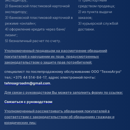
экспедитору;
1) транспортным
2) банковской пластиковой карточкой
средством продавца;
экспедитору;
2) из пункта выдачи
3) банковской пластиковой карточкой в
заказов;
режиме «онлайн»;
3) курьерской службой
4) оформление кредита через банк/
доставки.
лизинг;
5) безналичный расчет по счету.
Уполномоченный продавцом на рассмотрение обращений
покупателей о нарушении их прав, предусмотренных
законодательством о защите прав потребителей:
специалист по послепродажному обслуживанию ООО "ТехноАгро"
тел.: +375 44 514-84-17, адрес электронной почты:
tehnoagroadm@gmail.com
.
Для связи с руководством Вы можете заполнить форму по ссылке:
Связаться с руководством
Уполномоченный рассматривать обращения покупателей в
соответствии с законодательством об обращениях граждан и
юридических лиц: