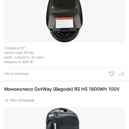
d колеса 10''
запас хода 30 км
макс. скорость 30 км/ч
мощность 800 Вт
Нет в наличии
Моноколесо GotWay (Begode) RS HS 1800Wh 100V
Нет отзывов