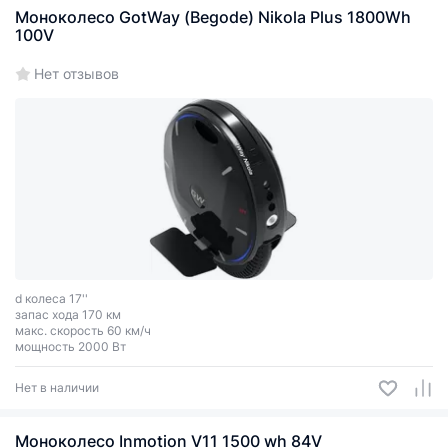
Моноколесо GotWay (Begode) Nikola Plus 1800Wh
100V
Нет отзывов
d колеса 17''
запас хода 170 км
макс. скорость 60 км/ч
мощность 2000 Вт
Нет в наличии
Моноколесо Inmotion V11 1500 wh 84V