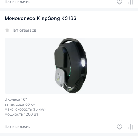
Нет в наличии
Моноколесо KingSong KS16S
Нет отзывов
d колеса 16''
запас хода 60 км
макс. скорость 35 км/ч
мощность 1200 Вт
Нет в наличии