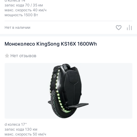
d колеса 14''
запас хода 70 / 35 км
макс. скорость 40 км/ч
мощность 1500 Вт
Нет в наличии
Моноколесо KingSong KS16X 1600Wh
Нет отзывов
d колеса 17''
запас хода 130 км
макс. скорость 50 км/ч