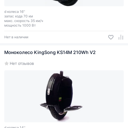
d колеса 16''
запас хода 70 км
макс. скорость 35 км/ч
мощность 1000 Вт
Нет в наличии
Моноколесо KingSong KS14M 210Wh V2
Нет отзывов
d колеса 14''