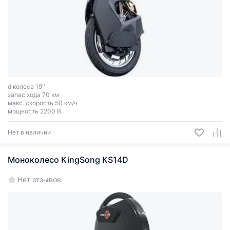
d колеса 19''
запас хода 70 км
макс. скорость 50 км/ч
мощность 2200 В
Нет в наличии
Моноколесо KingSong KS14D
Нет отзывов