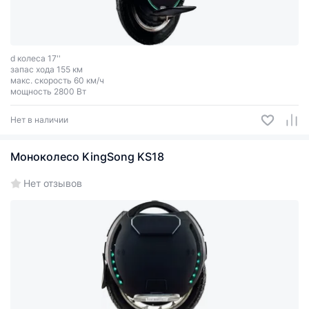
d колеса 17''
запас хода 155 км
макс. скорость 60 км/ч
мощность 2800 Вт
Нет в наличии
Моноколесо KingSong KS18
Нет отзывов