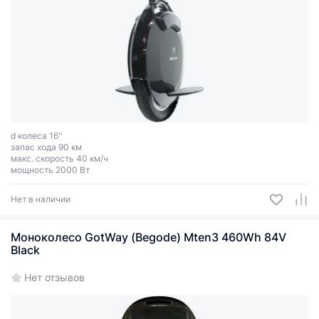
d колеса 16''
запас хода 90 км
макс. скорость 40 км/ч
мощность 2000 Вт
Нет в наличии
Моноколесо GotWay (Begode) Mten3 460Wh 84V
Black
Нет отзывов