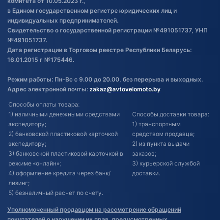
комитета от 10.05.2023 г.,
в Едином государственном регистре юридических лиц и
индивидуальных предпринимателей.
Свидетельство о государственной регистрации №491051737, УНП
№491051737.
Дата регистрации в Торговом реестре Республики Беларусь:
16.01.2015 г №175446.
Режим работы: Пн-Вс с 9.00 до 20.00, без перерыва и выходных.
Адрес электронной почты:
zakaz@avtovelomoto.by
Способы оплаты товара:
1) наличными денежными средствами
Способы доставки товара:
экспедитору;
1) транспортным
2) банковской пластиковой карточкой
средством продавца;
экспедитору;
2) из пункта выдачи
3) банковской пластиковой карточкой в
заказов;
режиме «онлайн»;
3) курьерской службой
4) оформление кредита через банк/
доставки.
лизинг;
5) безналичный расчет по счету.
Уполномоченный продавцом на рассмотрение обращений
покупателей о нарушении их прав, предусмотренных