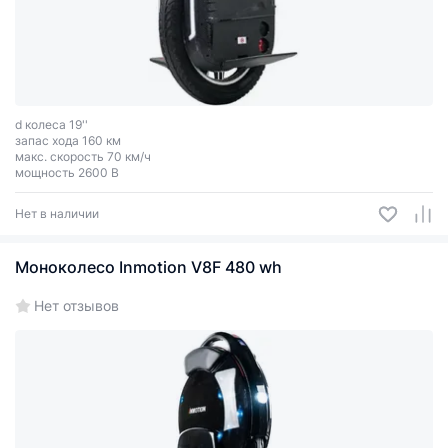
d колеса 19''
запас хода 160 км
макс. скорость 70 км/ч
мощность 2600 В
Нет в наличии
Моноколесо Inmotion V8F 480 wh
Нет отзывов