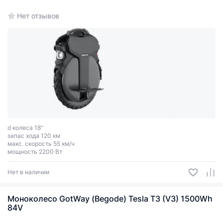
Нет отзывов
d колеса 18''
запас хода 120 км
макс. скорость 55 км/ч
мощность 2200 Вт
Нет в наличии
Моноколесо GotWay (Begode) Tesla T3 (V3) 1500Wh
84V