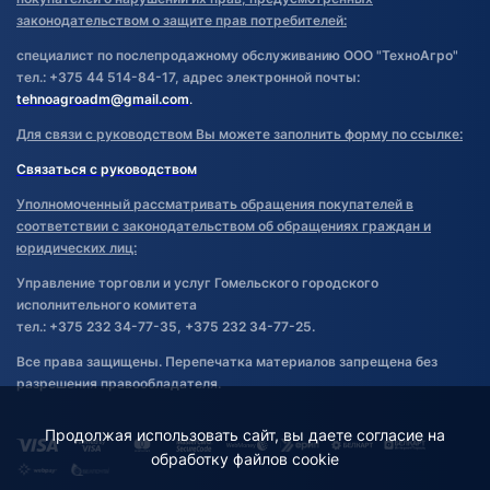
законодательством о защите прав потребителей:
специалист по послепродажному обслуживанию ООО "ТехноАгро"
тел.: +375 44 514-84-17, адрес электронной почты:
tehnoagroadm@gmail.com
.
Для связи с руководством Вы можете заполнить форму по ссылке:
Связаться с руководством
Уполномоченный рассматривать обращения покупателей в
соответствии с законодательством об обращениях граждан и
юридических лиц:
Управление торговли и услуг Гомельского городского
исполнительного комитета
тел.: +375 232 34-77-35, +375 232 34-77-25.
Все права защищены. Перепечатка материалов запрещена без
разрешения правообладателя.
Продолжая использовать сайт, вы даете согласие на
обработку файлов cookie