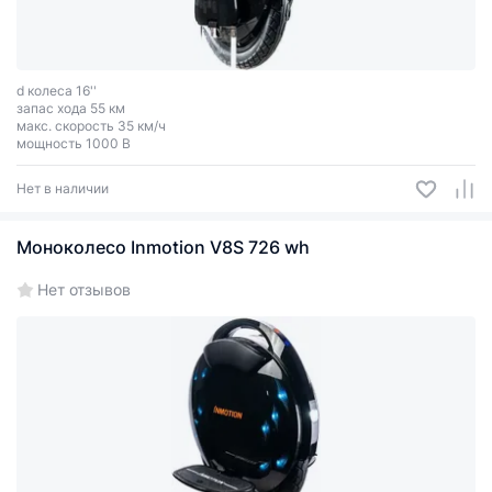
d колеса 16''
запас хода 55 км
макс. скорость 35 км/ч
мощность 1000 В
Нет в наличии
Моноколесо Inmotion V8S 726 wh
Нет отзывов