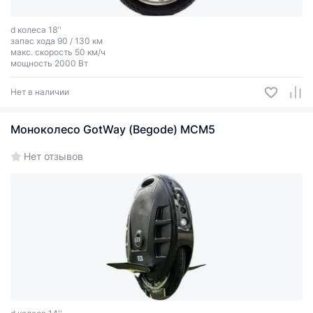
d колеса 18''
запас хода 90 / 130 км
макс. скорость 50 км/ч
мощность 2000 Вт
Нет в наличии
Моноколесо GotWay (Begode) MCM5
Нет отзывов