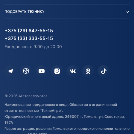
Тест-драйв
Отзыв согласия обработки
Вакансии
персональных данных
Авто и Мото
ПОДОБРАТЬ ТЕХНИКУ
Блог
Согласие на обработку
Агротехника
Партнерам
персональных данных
Огород и дача
Мототехника
Карта сайта
Информация до получения
Водный транспорт
Агротехника
+375 (29) 647-55-15
согласия на обработку
Электротранспорт
Электротранспорт
+375 (33) 333-55-15
персональных данных
Активный отдых и спорт
Лодочные моторные
Ежедневно, с 9:00 до 20:00
Доставка
Здоровье
Оплата
Для дома
Кредит и рассрочка
Дополнительные услуги
Гарантия и возврат
Оставить отзыв
Договор публичной оферты
© 2026 «Автовеломото»
Правила публикации отзывов о
Наименование юридического лица: Общество с ограниченной
товаре
ответственностью "ТехноАгро".
Обработка файлов cookie
Юридический и почтовый адрес: 246007, г. Гомель, ул. Советская,
Постановка транспорта на учет
157А
Госрегистрация: решения Гомельского городского исполнительного
Обновления в ЭПТС 2024