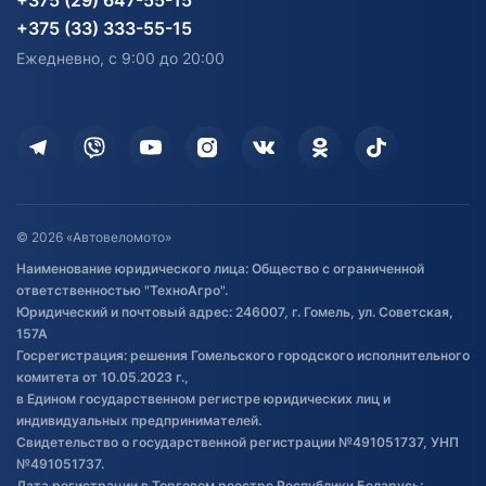
+375 (29) 647-55-15
согласия на обработку
Электротранспорт
Электротранспорт
+375 (33) 333-55-15
персональных данных
Активный отдых и спорт
Лодочные моторные
Ежедневно, с 9:00 до 20:00
Доставка
Здоровье
Оплата
Для дома
Кредит и рассрочка
Дополнительные услуги
Гарантия и возврат
Оставить отзыв
Договор публичной оферты
© 2026 «Автовеломото»
Правила публикации отзывов о
Наименование юридического лица: Общество с ограниченной
товаре
ответственностью "ТехноАгро".
Обработка файлов cookie
Юридический и почтовый адрес: 246007, г. Гомель, ул. Советская,
Постановка транспорта на учет
157А
Госрегистрация: решения Гомельского городского исполнительного
Обновления в ЭПТС 2024
комитета от 10.05.2023 г.,
в Едином государственном регистре юридических лиц и
индивидуальных предпринимателей.
Свидетельство о государственной регистрации №491051737, УНП
№491051737.
Дата регистрации в Торговом реестре Республики Беларусь: