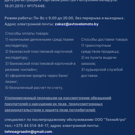
16.01.2015 г №175446.
Режим работы: Пн-Вс с 9.00 до 20.00, без перерыва и выходных.
Адрес электронной почты:
zakaz@avtovelomoto.by
Способы оплаты товара:
1) наличными денежными средствами
Способы доставки товара:
экспедитору;
1) транспортным
2) банковской пластиковой карточкой
средством продавца;
экспедитору;
2) из пункта выдачи
3) банковской пластиковой карточкой в
заказов;
режиме «онлайн»;
3) курьерской службой
4) оформление кредита через банк/
доставки.
лизинг;
5) безналичный расчет по счету.
Уполномоченный продавцом на рассмотрение обращений
покупателей о нарушении их прав, предусмотренных
законодательством о защите прав потребителей:
специалист по послепродажному обслуживанию ООО "ТехноАгро"
тел.: +375 44 514-84-17, адрес электронной почты:
tehnoagroadm@gmail.com
.