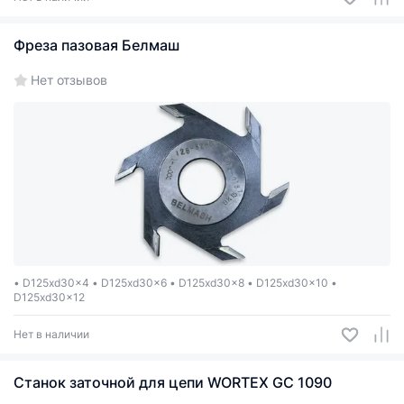
Фреза пазовая Белмаш
Нет отзывов
• D125xd30x4 • D125xd30x6 • D125xd30x8 • D125xd30x10 •
D125xd30x12
Нет в наличии
Станок заточной для цепи WORTEX GC 1090