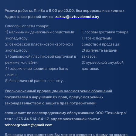
Режим работы: Пн-Вс с 9.00 до 20.00, без перерыва и выходных.
Адрес электронной почты:
zakaz@avtovelomoto.by
Способы оплаты товара:
1) наличными денежными средствами
Способы доставки товара:
экспедитору;
1) транспортным
2) банковской пластиковой карточкой
средством продавца;
экспедитору;
2) из пункта выдачи
3) банковской пластиковой карточкой в
заказов;
режиме «онлайн»;
3) курьерской службой
4) оформление кредита через банк/
доставки.
лизинг;
5) безналичный расчет по счету.
Уполномоченный продавцом на рассмотрение обращений
покупателей о нарушении их прав, предусмотренных
законодательством о защите прав потребителей:
специалист по послепродажному обслуживанию ООО "ТехноАгро"
тел.: +375 44 514-84-17, адрес электронной почты:
tehnoagroadm@gmail.com
.
Для связи с руководством Вы можете заполнить форму по ссылке: