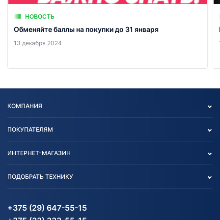
НОВОСТЬ
Обменяйте баллы на покупки до 31 января
13 декабря 2024
КОМПАНИЯ
Опт
ПОКУПАТЕЛЯМ
О нас
Контакты
Политика конфиденциальности
ИНТЕРНЕТ-МАГАЗИН
Тест-драйв
Отзыв согласия обработки
Вакансии
персональных данных
Авто и Мото
ПОДОБРАТЬ ТЕХНИКУ
Блог
Согласие на обработку
Агротехника
Партнерам
персональных данных
Огород и дача
Мототехника
Карта сайта
Информация до получения
Водный транспорт
Агротехника
+375 (29) 647-55-15
согласия на обработку
Электротранспорт
Электротранспорт