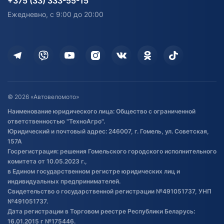
+375 (33) 333-55-15
персональных данных
Активный отдых и спорт
Лодочные моторные
Ежедневно, с 9:00 до 20:00
Доставка
Здоровье
Оплата
Для дома
Кредит и рассрочка
Дополнительные услуги
Гарантия и возврат
Оставить отзыв
Договор публичной оферты
© 2026 «Автовеломото»
Правила публикации отзывов о
Наименование юридического лица: Общество с ограниченной
товаре
ответственностью "ТехноАгро".
Обработка файлов cookie
Юридический и почтовый адрес: 246007, г. Гомель, ул. Советская,
Постановка транспорта на учет
157А
Госрегистрация: решения Гомельского городского исполнительного
Обновления в ЭПТС 2024
комитета от 10.05.2023 г.,
в Едином государственном регистре юридических лиц и
индивидуальных предпринимателей.
Свидетельство о государственной регистрации №491051737, УНП
№491051737.
Дата регистрации в Торговом реестре Республики Беларусь:
16.01.2015 г №175446.