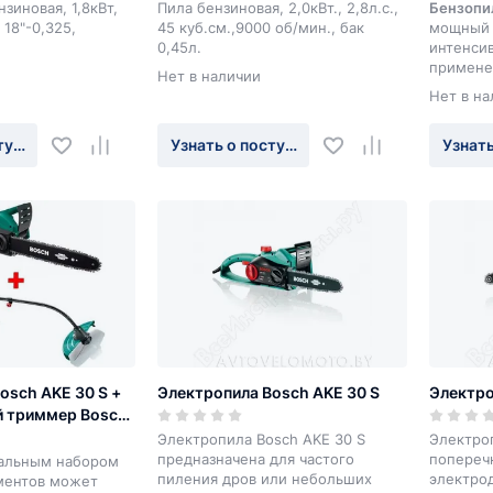
зиновая, 1,8кВт,
Пила бензиновая, 2,0кВт., 2,8л.с.,
Бензопил
 18"-0,325,
45 куб.см.,9000 об/мин., бак
мощный 
0,45л.
интенсив
примене
Нет в наличии
подходит
Нет в на
распилов
средней
туплении
Узнать о поступлении
Узнать
вырубки 
osch AKE 30 S +
Электропила Bosch AKE 30 S
Электро
й триммер Bosch
Электропила Bosch AKE 30 S
Электро
предназначена для частого
попереч
сальным набором
пиления дров или небольших
электрод
ментов может