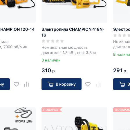
CHAMPION 120-14
Электропила CHAMPION 418N-
Электро
16
пила,
Номинал
м, 7000 об/мин.
двигателя
Номинальная мощность
двигателя: 1.8 кВт, вес: 3.8 кг.
В налич
В наличии
310
291
р.
р.
ну
В корзину
В
ПОДАРОК
ПОДАРОК