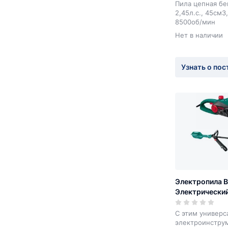
Пила цепная бен
2,45л.с., 45см3,
8500об/мин
Нет в наличии
Узнать о пос
Электропила B
Электрически
ART 37
С этим универ
электроинстру