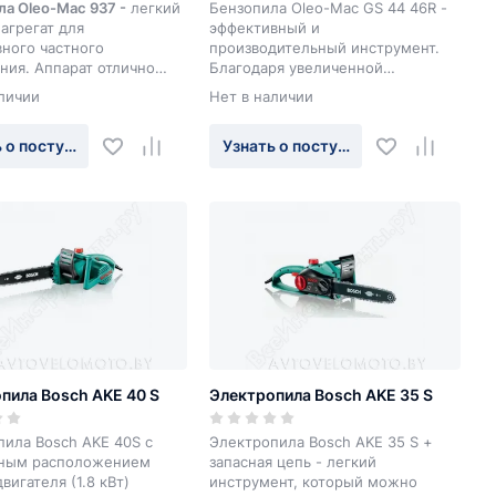
а Oleo-Mac 937 -
легкий
Бензопила Oleo-Mac GS 44 46R -
агрегат для
эффективный и
ного частного
производительный инструмент.
ния. Аппарат отлично
Благодаря увеличенной
 для заготовки дров,
мощности силового агрегата (2,9
личии
Нет в наличии
ки бревен и досок
л.с.) и широкой пильной шине
 толщины, а также для
(460мм) удалось значительно
 о поступлении
Узнать о поступлении
кустарников.
повысить производительность
оборудования, сократив расходы
на его содержание.
пила Bosch AKE 40 S
Электропила Bosch AKE 35 S
пила Bosch AKE 40S с
Электропила Bosch AKE 35 S +
ным расположением
запасная цепь - легкий
вигателя (1.8 кВт)
инструмент, который можно