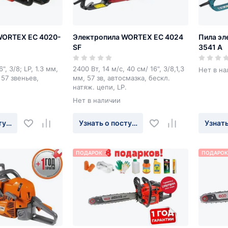
WORTEX EC 4020-
Электропила WORTEX EC 4024
Пила эл
SF
3541 A
", 3/8; LP, 1.3 мм,
2400 Вт, 14 м/с, 40 см/ 16", 3/8,1,3
Нет в на
 57 звеньев,
мм, 57 зв, автосмазка, бескл.
натяж. цепи, LP.
Нет в наличии
туплении
Узнать о поступлении
Узнать
ПОДАРОК
ПОДАРОК