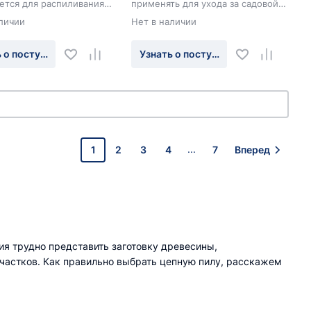
ется для распиливания
применять для ухода за садовой
ы, заготовки дров,
территорией, для небольшого
личии
Нет в наличии
веток и плотницких
строительства или ремонта
 о поступлении
Узнать о поступлении
...
1
2
3
4
7
Вперед
я трудно представить заготовку древесины,
участков. Как правильно выбрать цепную пилу, расскажем