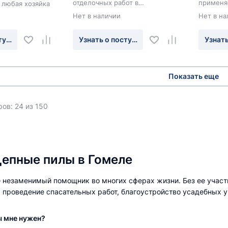
отделочных работ в
применя
 любая хозяйка
строительстве.
древесин
Нет в наличии
Нет в на
обрезки 
работ.
туплении
Узнать о поступлении
Узнать
Показать еще
ов: 24 из 150
цепные пилы в Гомеле
 незаменимый помощник во многих сферах жизни. Без ее участи
, проведение спасательных работ, благоустройство усадебных 
ы мне нужен?