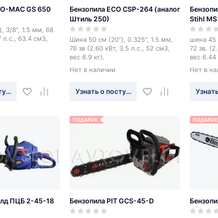
EO-MAC GS 650
Бензопила ECO CSP-264 (аналог
Бензопи
Штиль 250)
Stihl MS
, 3/8", 1.5 мм, 68
7 л.с., 63.4 см3,
Шина 50 см (20"), 0.325", 1.5 мм,
шина 45 с
76 зв (2.60 кВт, 3.5 л.с., 52 см3,
72 зв. (2
вес 6.9 кг).
вес 6.44 
Нет в наличии
Нет в на
туплении
Узнать о поступлении
Узнать
ПОДАРОК
ПОДАРОК
лд ПЦБ 2-45-18
Бензопила PIT GCS-45-D
Бензоп