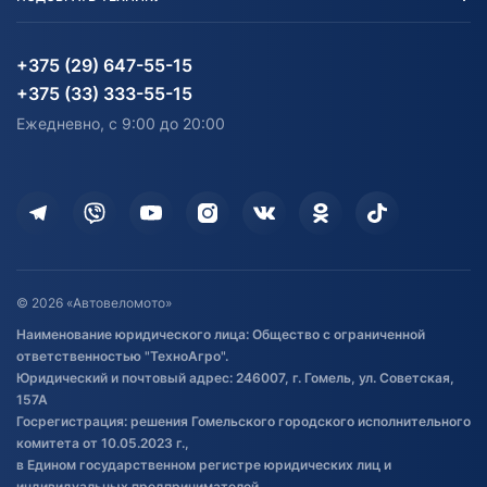
Блог
Согласие на обработку
Агротехника
Партнерам
персональных данных
Огород и дача
Мототехника
Карта сайта
Информация до получения
Водный транспорт
Агротехника
+375 (29) 647-55-15
согласия на обработку
Электротранспорт
Электротранспорт
+375 (33) 333-55-15
персональных данных
Активный отдых и спорт
Лодочные моторные
Ежедневно, с 9:00 до 20:00
Доставка
Здоровье
Оплата
Для дома
Кредит и рассрочка
Дополнительные услуги
Гарантия и возврат
Оставить отзыв
Договор публичной оферты
© 2026 «Автовеломото»
Правила публикации отзывов о
Наименование юридического лица: Общество с ограниченной
товаре
ответственностью "ТехноАгро".
Обработка файлов cookie
Юридический и почтовый адрес: 246007, г. Гомель, ул. Советская,
Постановка транспорта на учет
157А
Госрегистрация: решения Гомельского городского исполнительного
Обновления в ЭПТС 2024
комитета от 10.05.2023 г.,
в Едином государственном регистре юридических лиц и
индивидуальных предпринимателей.