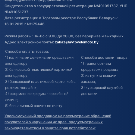
Свидетельство о государственной регистрации №491051737, УНП
№491051737.
Дата регистрации в Торговом реестре Республики Беларусь:
16.01.2015 г №175446.
Режим работы: Пн-Вс с 9.00 до 20.00, без перерыва и выходных.
Адрес электронной почты:
zakaz@avtovelomoto.by
Способы оплаты товара:
1) наличными денежными средствами
Способы доставки товара:
экспедитору;
1) транспортным
2) банковской пластиковой карточкой
средством продавца;
экспедитору;
2) из пункта выдачи
3) банковской пластиковой карточкой в
заказов;
режиме «онлайн»;
3) курьерской службой
4) оформление кредита через банк/
доставки.
лизинг;
5) безналичный расчет по счету.
Уполномоченный продавцом на рассмотрение обращений
покупателей о нарушении их прав, предусмотренных
законодательством о защите прав потребителей: