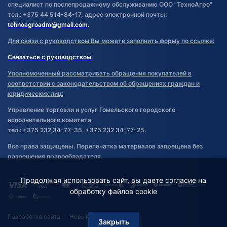
специалист по послепродажному обслуживанию ООО "ТехноАгро"
тел.: +375 44 514-84-17, адрес электронной почты:
tehnoagroadm@gmail.com
.
Для связи с руководством Вы можете заполнить форму по ссылке:
Связаться с руководством
Уполномоченный рассматривать обращения покупателей в
соответствии с законодательством об обращениях граждан и
юридических лиц:
Управление торговли и услуг Гомельского городского
исполнительного комитета
тел.: +375 232 34-77-35, +375 232 34-77-25.
Все права защищены. Перепечатка материалов запрещена без
разрешения правообладателя.
Продолжая использовать сайт, вы даете согласие на
обработку файлов cookie
Разработка сайта
— Новый Сайт
Закрыть
Фильтр