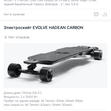
400Вт*2 = 800Вт, 24В, max скорость-25 км/ч, запас хода-15 км,
задний барабанный тормоз, Øободов - 2'', вес 5,9 кг
Нет в наличии
Электроскейт EVOLVE HADEAN CARBON
Нет отзывов
Длина деки: 100см (39.3").
Мощность: 2 x 3000 Вт
Пробег на одном заряде: All Terrain: 40км; Street: 65км.
max скорость: All Terrain: 42км/ч; Street: 50км/ч.