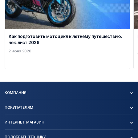
Как подготовить мотоцикл к летнему путешествию:
чек‑лист 2026
2 июня 2026
КОМПАНИЯ
Опт
ПОКУПАТЕЛЯМ
О нас
Контакты
Политика конфиденциальности
ИНТЕРНЕТ-МАГАЗИН
Тест-драйв
Отзыв согласия обработки
Вакансии
персональных данных
Авто и Мото
ПОДОБРАТЬ ТЕХНИКУ