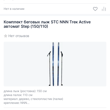
тип креплений: универсальное Цикл
цвет зависит от партии поставки
Нет в наличии
Комплект беговых лыж STC NNN Тrек Active
автомат Step (150/110)
Нет отзывов
длина лыж (ростовка): 150 см
длина палок: 110 см
материал: дерево, cтеклопластик (палки)
крепление: NNN
цвет: белый, cиний