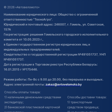
Договор публичной оферты
© 2026 «Автовеломото»
Правила публикации отзывов о
Наименование юридического лица: Общество с ограниченной
товаре
ответственностью "ТехноАгро".
Обработка файлов cookie
Юридический и почтовый адрес: 246007, г. Гомель, ул. Советская,
Постановка транспорта на учет
157А
Госрегистрация: решения Гомельского городского исполнительного
Обновления в ЭПТС 2024
комитета от 10.05.2023 г.,
в Едином государственном регистре юридических лиц и
индивидуальных предпринимателей.
Свидетельство о государственной регистрации №491051737, УНП
№491051737.
Дата регистрации в Торговом реестре Республики Беларусь:
16.01.2015 г №175446.
Режим работы: Пн-Вс с 9.00 до 20.00, без перерыва и выходных.
Адрес электронной почты:
zakaz@avtovelomoto.by
Способы оплаты товара:
1) наличными денежными средствами
Способы доставки товара:
экспедитору;
1) транспортным
2) банковской пластиковой карточкой
средством продавца;