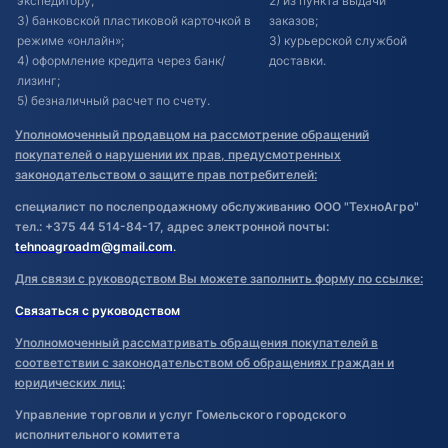
экспедитору;
2) из пункта выдачи
3) банковской пластиковой карточкой в
заказов;
режиме «онлайн»;
3) курьерской службой
4) оформление кредита через банк/
доставки.
лизинг;
5) безналичный расчет по счету.
Уполномоченный продавцом на рассмотрение обращений
покупателей о нарушении их прав, предусмотренных
законодательством о защите прав потребителей:
специалист по послепродажному обслуживанию ООО "ТехноАгро"
тел.: +375 44 514-84-17, адрес электронной почты:
tehnoagroadm@gmail.com
.
Для связи с руководством Вы можете заполнить форму по ссылке:
Связаться с руководством
Уполномоченный рассматривать обращения покупателей в
соответствии с законодательством об обращениях граждан и
юридических лиц:
Управление торговли и услуг Гомельского городского
исполнительного комитета