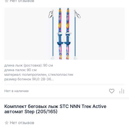
Нет отзывов
длина лыж (ростовка): 90 см
длина палок: 90 см
материал: полипропилен, стеклопластик
размер ботинок (RU): 28-36
тип креплений: металлическая скоба и 2 ремня
технология GAIM (газонаполненное литьё)
Нет в наличии
Комплект беговых лыж STC NNN Тrек Active
автомат Step (205/165)
Нет отзывов