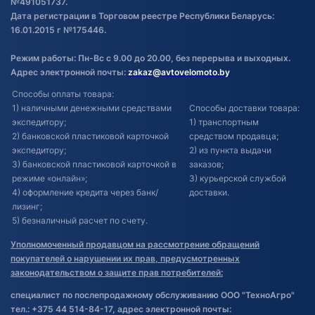
№491051737.
Дата регистрации в Торговом реестре Республики Беларусь:
16.01.2015 г №175446.
Режим работы: Пн-Вс с 9.00 до 20.00, без перерыва и выходных.
Адрес электронной почты:
zakaz@avtovelomoto.by
Способы оплаты товара:
1) наличными денежными средствами
Способы доставки товара:
экспедитору;
1) транспортным
2) банковской пластиковой карточкой
средством продавца;
экспедитору;
2) из пункта выдачи
3) банковской пластиковой карточкой в
заказов;
режиме «онлайн»;
3) курьерской службой
4) оформление кредита через банк/
доставки.
лизинг;
5) безналичный расчет по счету.
Уполномоченный продавцом на рассмотрение обращений
покупателей о нарушении их прав, предусмотренных
законодательством о защите прав потребителей:
специалист по послепродажному обслуживанию ООО "ТехноАгро"
тел.: +375 44 514-84-17, адрес электронной почты: