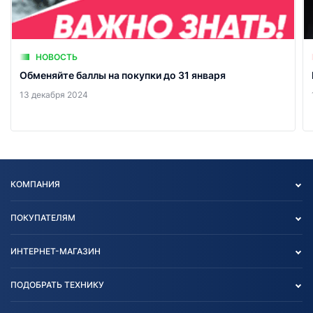
НОВОСТЬ
Обменяйте баллы на покупки до 31 января
13 декабря 2024
КОМПАНИЯ
Опт
ПОКУПАТЕЛЯМ
О нас
Контакты
Политика конфиденциальности
ИНТЕРНЕТ-МАГАЗИН
Тест-драйв
Отзыв согласия обработки
Вакансии
персональных данных
Авто и Мото
ПОДОБРАТЬ ТЕХНИКУ
Блог
Согласие на обработку
Агротехника
Партнерам
персональных данных
Огород и дача
Мототехника