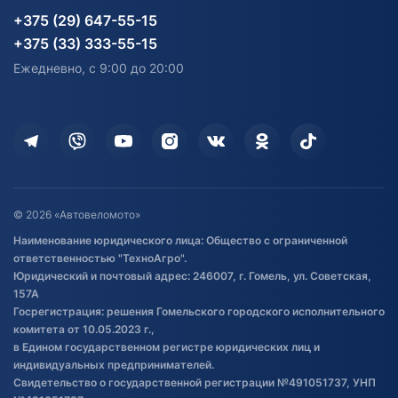
Карта сайта
Информация до получения
Водный транспорт
Агротехника
+375 (29) 647-55-15
согласия на обработку
Электротранспорт
Электротранспорт
+375 (33) 333-55-15
персональных данных
Активный отдых и спорт
Лодочные моторные
Ежедневно, с 9:00 до 20:00
Доставка
Здоровье
Оплата
Для дома
Кредит и рассрочка
Дополнительные услуги
Гарантия и возврат
Оставить отзыв
Договор публичной оферты
© 2026 «Автовеломото»
Правила публикации отзывов о
Наименование юридического лица: Общество с ограниченной
товаре
ответственностью "ТехноАгро".
Обработка файлов cookie
Юридический и почтовый адрес: 246007, г. Гомель, ул. Советская,
Постановка транспорта на учет
157А
Госрегистрация: решения Гомельского городского исполнительного
Обновления в ЭПТС 2024
комитета от 10.05.2023 г.,
в Едином государственном регистре юридических лиц и
индивидуальных предпринимателей.
Свидетельство о государственной регистрации №491051737, УНП