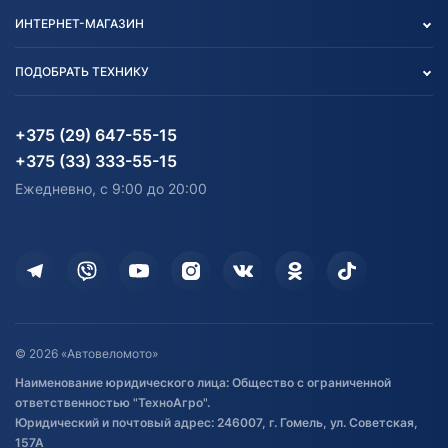
Контакты
Политика конфиденциальности
ИНТЕРНЕТ-МАГАЗИН
Тест-драйв
Отзыв согласия обработки
Вакансии
персональных данных
Авто и Мото
ПОДОБРАТЬ ТЕХНИКУ
Блог
Согласие на обработку
Агротехника
Партнерам
персональных данных
Огород и дача
Мототехника
Карта сайта
Информация до получения
Водный транспорт
Агротехника
+375 (29) 647-55-15
согласия на обработку
Электротранспорт
Электротранспорт
+375 (33) 333-55-15
персональных данных
Активный отдых и спорт
Лодочные моторные
Ежедневно, с 9:00 до 20:00
Доставка
Здоровье
Оплата
Для дома
Кредит и рассрочка
Дополнительные услуги
Гарантия и возврат
Оставить отзыв
Договор публичной оферты
© 2026 «Автовеломото»
Правила публикации отзывов о
Наименование юридического лица: Общество с ограниченной
товаре
ответственностью "ТехноАгро".
Обработка файлов cookie
Юридический и почтовый адрес: 246007, г. Гомель, ул. Советская,
Постановка транспорта на учет
157А