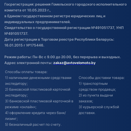
Госрегистрация: решения Гомельского городского исполнительного
Обновления в ЭПТС 2024
комитета от 10.05.2023 г.,
в Едином государственном регистре юридических лиц и
индивидуальных предпринимателей.
Свидетельство о государственной регистрации №491051737, УНП
№491051737.
Дата регистрации в Торговом реестре Республики Беларусь:
16.01.2015 г №175446.
Режим работы: Пн-Вс с 9.00 до 20.00, без перерыва и выходных.
Адрес электронной почты:
zakaz@avtovelomoto.by
Способы оплаты товара:
1) наличными денежными средствами
Способы доставки товара:
экспедитору;
1) транспортным
2) банковской пластиковой карточкой
средством продавца;
экспедитору;
2) из пункта выдачи
3) банковской пластиковой карточкой в
заказов;
режиме «онлайн»;
3) курьерской службой
4) оформление кредита через банк/
доставки.
лизинг;
5) безналичный расчет по счету.