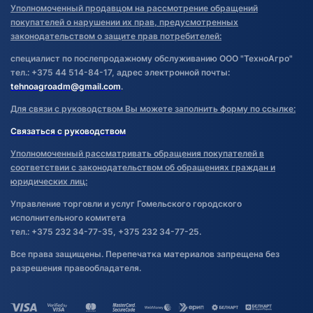
Уполномоченный продавцом на рассмотрение обращений
покупателей о нарушении их прав, предусмотренных
законодательством о защите прав потребителей:
специалист по послепродажному обслуживанию ООО "ТехноАгро"
тел.: +375 44 514-84-17, адрес электронной почты:
tehnoagroadm@gmail.com
.
Для связи с руководством Вы можете заполнить форму по ссылке:
Связаться с руководством
Уполномоченный рассматривать обращения покупателей в
соответствии с законодательством об обращениях граждан и
юридических лиц:
Управление торговли и услуг Гомельского городского
исполнительного комитета
тел.: +375 232 34-77-35, +375 232 34-77-25.
Все права защищены. Перепечатка материалов запрещена без
разрешения правообладателя.