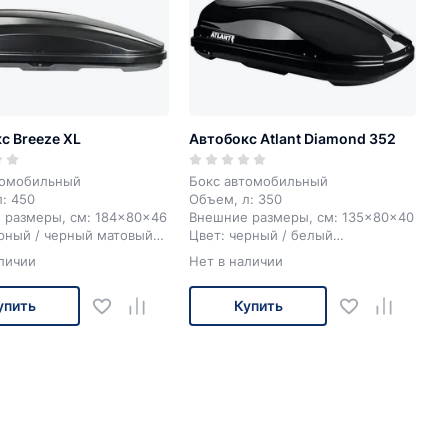
с Breeze XL
Автобокс Atlant Diamond 352
томобильный
Бокс автомобильный
: 450
Объем, л: 350
 размеры, см: 184x80x46
Внешние размеры, см: 135x80x40
ерный / черный матовый
Цвет: черный / белый
 бокса с двух сторон
Открытие бокса с двух сторон
личии
Нет в наличии
упить
Купить