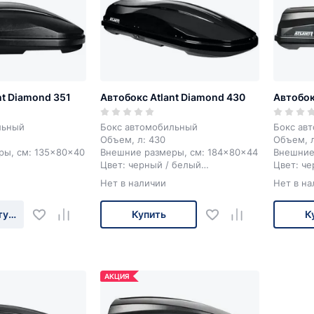
nt Diamond 351
Автобокс Atlant Diamond 430
Автобок
льный
Бокс автомобильный
Бокс ав
Объем, л: 430
Объем, л
ры, см: 135x80x40
Внешние размеры, см: 184x80x44
Внешние
Цвет: черный / белый
Цвет: ч
 с одной стороны
Открытие бокса с двух сторон
Открытие
Нет в наличии
Нет в на
туплении
Купить
К
АКЦИЯ