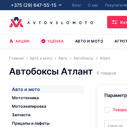
+375 (29) 647-55-15
Блог
О нас
Покупателя
Ка
АКЦИИ
УЦЕНКА
АВТО И МОТО
АГРО
Главная
Авто и мото
Авто
Автобоксы
Atlant
Автобоксы Атлант
6 товаров
Авто и мото
Парамет
Мототехника
Мотоэкипировка
Товары
Запчасти
Прицепы и лафеты
Цена от