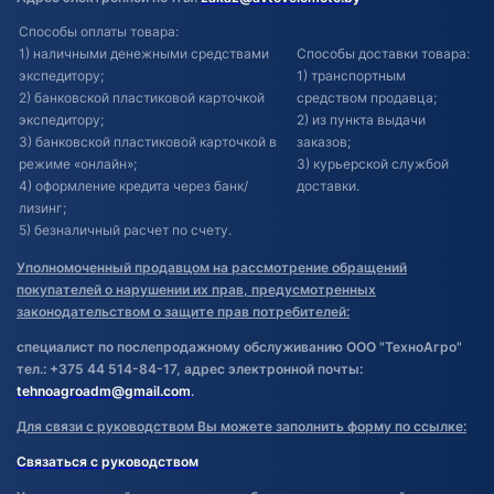
Способы оплаты товара:
1) наличными денежными средствами
Способы доставки товара:
экспедитору;
1) транспортным
2) банковской пластиковой карточкой
средством продавца;
экспедитору;
2) из пункта выдачи
3) банковской пластиковой карточкой в
заказов;
режиме «онлайн»;
3) курьерской службой
4) оформление кредита через банк/
доставки.
лизинг;
5) безналичный расчет по счету.
Уполномоченный продавцом на рассмотрение обращений
покупателей о нарушении их прав, предусмотренных
законодательством о защите прав потребителей:
специалист по послепродажному обслуживанию ООО "ТехноАгро"
тел.: +375 44 514-84-17, адрес электронной почты:
tehnoagroadm@gmail.com
.
Для связи с руководством Вы можете заполнить форму по ссылке:
Связаться с руководством