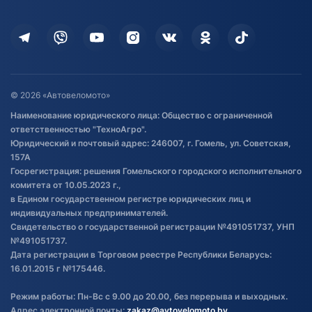
Оплата
Для дома
Кредит и рассрочка
Дополнительные услуги
Гарантия и возврат
Оставить отзыв
Договор публичной оферты
© 2026 «Автовеломото»
Правила публикации отзывов о
Наименование юридического лица: Общество с ограниченной
товаре
ответственностью "ТехноАгро".
Обработка файлов cookie
Юридический и почтовый адрес: 246007, г. Гомель, ул. Советская,
Постановка транспорта на учет
157А
Госрегистрация: решения Гомельского городского исполнительного
Обновления в ЭПТС 2024
комитета от 10.05.2023 г.,
в Едином государственном регистре юридических лиц и
индивидуальных предпринимателей.
Свидетельство о государственной регистрации №491051737, УНП
№491051737.
Дата регистрации в Торговом реестре Республики Беларусь:
16.01.2015 г №175446.
Режим работы: Пн-Вс с 9.00 до 20.00, без перерыва и выходных.
Адрес электронной почты:
zakaz@avtovelomoto.by