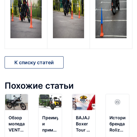
К списку статей
Похожие статьи
Обзор
Преимущества
BAJAJ
История
мопеда
и
Boxer
бренда
VENTO
применение
Tour в
Roliz
RIVA 2
трициклов
Гродно
Moto