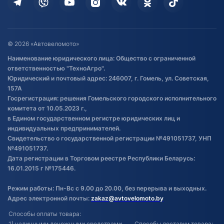
Дополнительные услуги
Гарантия и возврат
Оставить отзыв
Договор публичной оферты
© 2026 «Автовеломото»
Правила публикации отзывов о
Наименование юридического лица: Общество с ограниченной
товаре
ответственностью "ТехноАгро".
Обработка файлов cookie
Юридический и почтовый адрес: 246007, г. Гомель, ул. Советская,
Постановка транспорта на учет
157А
Госрегистрация: решения Гомельского городского исполнительного
Обновления в ЭПТС 2024
комитета от 10.05.2023 г.,
в Едином государственном регистре юридических лиц и
индивидуальных предпринимателей.
Свидетельство о государственной регистрации №491051737, УНП
№491051737.
Дата регистрации в Торговом реестре Республики Беларусь:
16.01.2015 г №175446.
Режим работы: Пн-Вс с 9.00 до 20.00, без перерыва и выходных.
Адрес электронной почты:
zakaz@avtovelomoto.by
Способы оплаты товара:
1) наличными денежными средствами
Способы доставки товара: