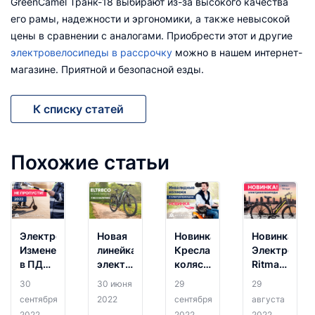
GreenCamel Транк-18 выбирают из-за высокого качества
его рамы, надежности и эргономики, а также невысокой
цены в сравнении с аналогами. Приобрести этот и другие
электровелосипеды в рассрочку
можно в нашем интернет-
магазине. Приятной и безопасной езды.
К списку статей
Похожие статьи
Электротранспорт.
Новая
Новинка!
Новинка!
Изменения
линейка
Кресла-
Электровел
в ПДД
электровелосипедов
коляски
Ritma и
2022
Eltreco
Met
STINGER
30
30 июня
29
29
простыми
Green
уже в
сентября
2022
сентября
августа
словами.
City!
продаже!
2022
2022
2022