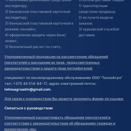
экспедитору;
1) транспортным
2) банковской пластиковой карточкой
средством продавца;
экспедитору;
2) из пункта выдачи
3) банковской пластиковой карточкой в
заказов;
режиме «онлайн»;
3) курьерской службой
4) оформление кредита через банк/
доставки.
лизинг;
5) безналичный расчет по счету.
Уполномоченный продавцом на рассмотрение обращений
покупателей о нарушении их прав, предусмотренных
законодательством о защите прав потребителей:
специалист по послепродажному обслуживанию ООО "ТехноАгро"
тел.: +375 44 514-84-17, адрес электронной почты:
tehnoagroadm@gmail.com
.
Для связи с руководством Вы можете заполнить форму по ссылке:
Связаться с руководством
Уполномоченный рассматривать обращения покупателей в
соответствии с законодательством об обращениях граждан и
юридических лиц: