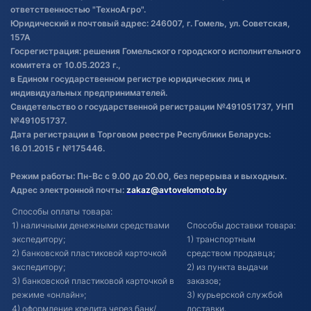
товаре
ответственностью "ТехноАгро".
Обработка файлов cookie
Юридический и почтовый адрес: 246007, г. Гомель, ул. Советская,
Постановка транспорта на учет
157А
Госрегистрация: решения Гомельского городского исполнительного
Обновления в ЭПТС 2024
комитета от 10.05.2023 г.,
в Едином государственном регистре юридических лиц и
индивидуальных предпринимателей.
Свидетельство о государственной регистрации №491051737, УНП
№491051737.
Дата регистрации в Торговом реестре Республики Беларусь:
16.01.2015 г №175446.
Режим работы: Пн-Вс с 9.00 до 20.00, без перерыва и выходных.
Адрес электронной почты:
zakaz@avtovelomoto.by
Способы оплаты товара:
1) наличными денежными средствами
Способы доставки товара:
экспедитору;
1) транспортным
2) банковской пластиковой карточкой
средством продавца;
экспедитору;
2) из пункта выдачи
3) банковской пластиковой карточкой в
заказов;
режиме «онлайн»;
3) курьерской службой
4) оформление кредита через банк/
доставки.