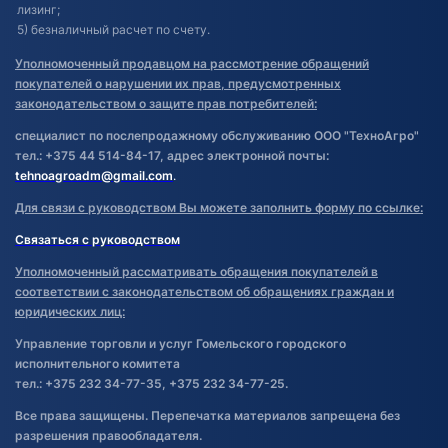
лизинг;
5) безналичный расчет по счету.
Уполномоченный продавцом на рассмотрение обращений
покупателей о нарушении их прав, предусмотренных
законодательством о защите прав потребителей:
специалист по послепродажному обслуживанию ООО "ТехноАгро"
тел.: +375 44 514-84-17, адрес электронной почты:
tehnoagroadm@gmail.com
.
Для связи с руководством Вы можете заполнить форму по ссылке:
Связаться с руководством
Уполномоченный рассматривать обращения покупателей в
соответствии с законодательством об обращениях граждан и
юридических лиц:
Управление торговли и услуг Гомельского городского
исполнительного комитета
тел.: +375 232 34-77-35, +375 232 34-77-25.
Все права защищены. Перепечатка материалов запрещена без
разрешения правообладателя.