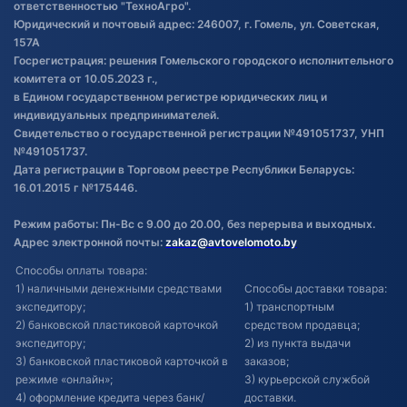
ответственностью "ТехноАгро".
Обработка файлов cookie
Юридический и почтовый адрес: 246007, г. Гомель, ул. Советская,
Постановка транспорта на учет
157А
Госрегистрация: решения Гомельского городского исполнительного
Обновления в ЭПТС 2024
комитета от 10.05.2023 г.,
в Едином государственном регистре юридических лиц и
индивидуальных предпринимателей.
Свидетельство о государственной регистрации №491051737, УНП
№491051737.
Дата регистрации в Торговом реестре Республики Беларусь:
16.01.2015 г №175446.
Режим работы: Пн-Вс с 9.00 до 20.00, без перерыва и выходных.
Адрес электронной почты:
zakaz@avtovelomoto.by
Способы оплаты товара:
1) наличными денежными средствами
Способы доставки товара:
экспедитору;
1) транспортным
2) банковской пластиковой карточкой
средством продавца;
экспедитору;
2) из пункта выдачи
3) банковской пластиковой карточкой в
заказов;
режиме «онлайн»;
3) курьерской службой
4) оформление кредита через банк/
доставки.