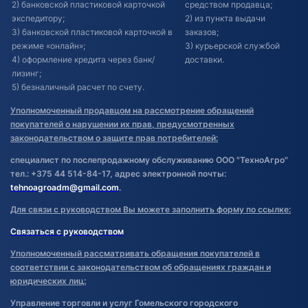
2) банковской пластиковой карточкой
средством продавца;
экспедитору;
2) из пункта выдачи
3) банковской пластиковой карточкой в
заказов;
режиме «онлайн»;
3) курьерской службой
4) оформление кредита через банк/
доставки.
лизинг;
5) безналичный расчет по счету.
Уполномоченный продавцом на рассмотрение обращений
покупателей о нарушении их прав, предусмотренных
законодательством о защите прав потребителей:
специалист по послепродажному обслуживанию ООО "ТехноАгро"
тел.: +375 44 514-84-17, адрес электронной почты:
tehnoagroadm@gmail.com
.
Для связи с руководством Вы можете заполнить форму по ссылке:
Связаться с руководством
Уполномоченный рассматривать обращения покупателей в
соответствии с законодательством об обращениях граждан и
юридических лиц:
Управление торговли и услуг Гомельского городского