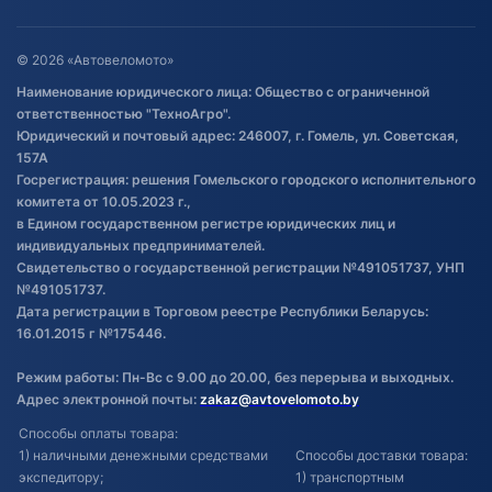
Оставить отзыв
Договор публичной оферты
© 2026 «Автовеломото»
Правила публикации отзывов о
Наименование юридического лица: Общество с ограниченной
товаре
ответственностью "ТехноАгро".
Обработка файлов cookie
Юридический и почтовый адрес: 246007, г. Гомель, ул. Советская,
Постановка транспорта на учет
157А
Госрегистрация: решения Гомельского городского исполнительного
Обновления в ЭПТС 2024
комитета от 10.05.2023 г.,
в Едином государственном регистре юридических лиц и
индивидуальных предпринимателей.
Свидетельство о государственной регистрации №491051737, УНП
№491051737.
Дата регистрации в Торговом реестре Республики Беларусь:
16.01.2015 г №175446.
Режим работы: Пн-Вс с 9.00 до 20.00, без перерыва и выходных.
Адрес электронной почты:
zakaz@avtovelomoto.by
Способы оплаты товара:
1) наличными денежными средствами
Способы доставки товара:
экспедитору;
1) транспортным