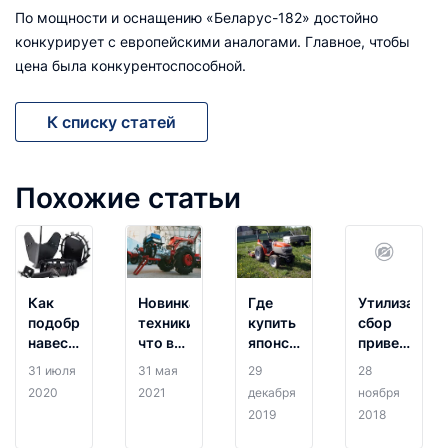
По мощности и оснащению «Беларус-182» достойно
конкурирует с европейскими аналогами. Главное, чтобы
цена была конкурентоспособной.
К списку статей
Похожие статьи
Как
Новинка
Где
Утилизацио
подобрать
техники:
купить
сбор
навесное
что вы
японские
приведёт
для
знаете
минитракторы
к
31 июля
31 мая
29
28
минитрактора
о
подорожан
2020
2021
декабря
ноября
и
мотоблоке
техники!
2019
2018
мотоблока
МТЗ
08H