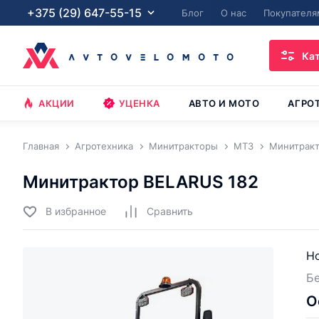
+375 (29) 647-55-15
Блог
О нас
Покупателя
Ка
АКЦИИ
УЦЕНКА
АВТО И МОТО
АГРО
Главная
Агротехника
Минитракторы
МТЗ
Минитракт
Минитрактор BELARUS 182
В избранное
Cравнить
Но
Бе
О