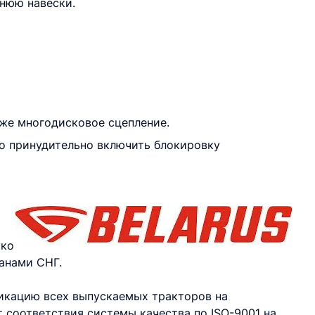
днюю навески.
кже многодисковое сцепление.
о принудительно включить блокировку
ько
ранами СНГ.
икацию всех выпускаемых тракторов на
т соответствия системы качества по ISO-9001 на