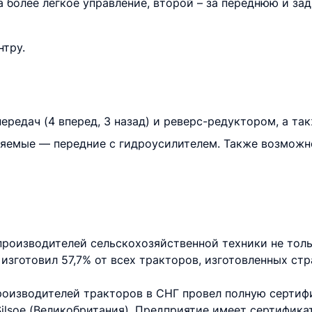
а более легкое управление, второй – за переднюю и за
нтру.
ередач (4 вперед, 3 назад) и реверс-редуктором, а та
ляемые — передние с гидроусилителем. Также возможн
производителей сельскохозяйственной техники не тол
З изготовил 57,7% от всех тракторов, изготовленных ст
роизводителей тракторов в СНГ провел полную сертиф
ilsoe (Великобритания). Предприятие имеет сертифика