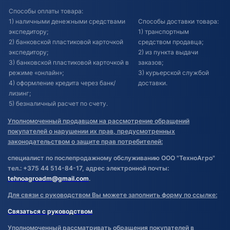
Способы оплаты товара:
1) наличными денежными средствами
Способы доставки товара:
экспедитору;
1) транспортным
2) банковской пластиковой карточкой
средством продавца;
экспедитору;
2) из пункта выдачи
3) банковской пластиковой карточкой в
заказов;
режиме «онлайн»;
3) курьерской службой
4) оформление кредита через банк/
доставки.
лизинг;
5) безналичный расчет по счету.
Уполномоченный продавцом на рассмотрение обращений
покупателей о нарушении их прав, предусмотренных
законодательством о защите прав потребителей:
специалист по послепродажному обслуживанию ООО "ТехноАгро"
тел.: +375 44 514-84-17, адрес электронной почты:
tehnoagroadm@gmail.com
.
Для связи с руководством Вы можете заполнить форму по ссылке:
Связаться с руководством
Уполномоченный рассматривать обращения покупателей в