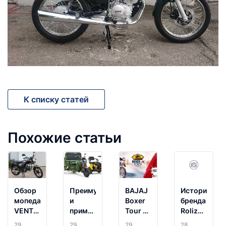
К списку статей
Похожие статьи
Обзор
Преимущества
BAJAJ
История
мопеда
и
Boxer
бренда
VENTO
применение
Tour в
Roliz
RIVA 2
трициклов
Гродно
Moto
29
29
29
28