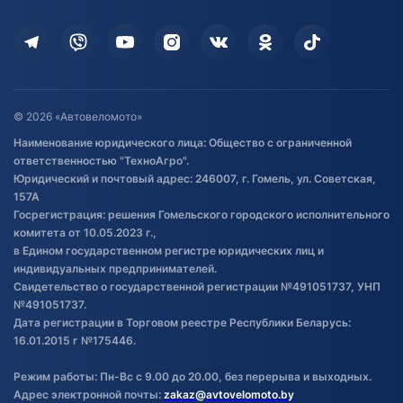
Оплата
Для дома
Кредит и рассрочка
Дополнительные услуги
Гарантия и возврат
Оставить отзыв
Договор публичной оферты
© 2026 «Автовеломото»
Правила публикации отзывов о
Наименование юридического лица: Общество с ограниченной
товаре
ответственностью "ТехноАгро".
Обработка файлов cookie
Юридический и почтовый адрес: 246007, г. Гомель, ул. Советская,
Постановка транспорта на учет
157А
Госрегистрация: решения Гомельского городского исполнительного
Обновления в ЭПТС 2024
комитета от 10.05.2023 г.,
в Едином государственном регистре юридических лиц и
индивидуальных предпринимателей.
Свидетельство о государственной регистрации №491051737, УНП
№491051737.
Дата регистрации в Торговом реестре Республики Беларусь:
16.01.2015 г №175446.
Режим работы: Пн-Вс с 9.00 до 20.00, без перерыва и выходных.
Адрес электронной почты:
zakaz@avtovelomoto.by