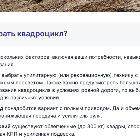
рать квадроцикл?
ескольких факторов, включая ваши потребности, навы
вания.
 выбрать утилитарную (или рекреационную) технику с
жным просветом. Также важно предусмотреть большой 
ования квадроцикла в условиях ровной дороги, то выб
для различных условий.
жд
понадобится вариант с полным приводом. Да и объе
 понижающая передача и усилитель руля.
овий
существуют облегченные (до 300 кг) квадры, спо
ная КПП и усиленная подвеска.