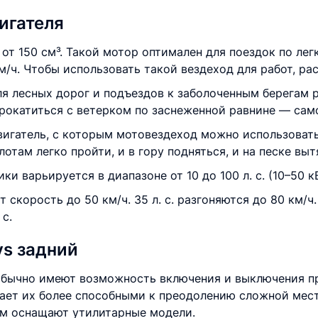
игателя
от 150 см³. Такой мотор оптимален для поездок по ле
/ч. Чтобы использовать такой вездеход для работ, ра
 лесных дорог и подъездов к заболоченным берегам ре
прокатиться с ветерком по заснеженной равнине — само
игатель, с которым мотовездеход можно использовать 
лотам легко пройти, и в гору подняться, и на песке выт
 варьируется в диапазоне от 10 до 100 л. с. (10–50 кВ
 скорость до 50 км/ч. 35 л. с. разгоняются до 80 км/ч
 с.
vs задний
бычно имеют возможность включения и выключения пр
ает их более способными к преодолению сложной местн
ом оснащают утилитарные модели.