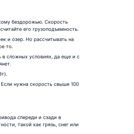
гкому бездорожью. Скорость
ссчитайте его грузоподъемность.
к и озер. Но рассчитывать на
е то.
в сложных условиях, да еще и с
янет.
т).
. Если нужна скорость свыше 100
ивода спереди и сзади в
ости, такой как грязь, снег или