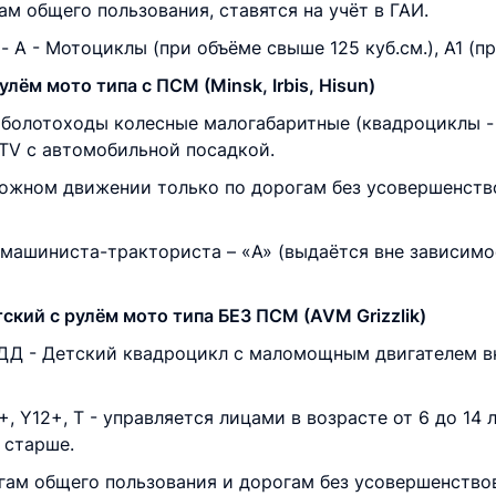
м общего пользования, ставятся на учёт в ГАИ.
- А - Мотоциклы (при объёме свыше 125 куб.см.), А1 (пр
лём мото типа с ПСМ (Minsk, Irbis, Hisun)
оболотоходы колесные малогабаритные (квадроциклы - A
UTV с автомобильной посадкой.
рожном движении только по дорогам без усовершенство
 машиниста-тракториста – «A» (выдаётся вне зависим
кий с рулём мото типа БЕЗ ПСМ (AVM Grizzlik)
ПДД - Детский квадроцикл с маломощным двигателем в
0+, Y12+, Т - управляется лицами в возрасте от 6 до 14
 старше.
гам общего пользования и дорогам без усовершенство