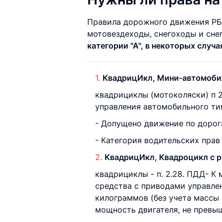
Правила дорожного движения РБ 
мотовездеходы, снегоходы и сне
категории "А", в некоторых случаях
КвадрицИкл, Мини-автомобил
квадрициклы (мотоколяски) п 
управления автомобильного ти
- Допущено движение по дорога
- Категория водительских прав
КвадрицИкл, Квадроцикл с ру
квадрициклы - п. 2.28. ПДД- 
средства с приводами управле
килограммов (без учета массы
мощность двигателя, не превы