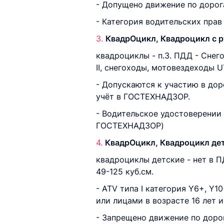
- Допущено движение по дорога
- Категория водительских прав 
КвадрОцикл, Квадроцикл с ру
квадроциклы - п.3. ПДД - Снег
II, снегоходы, мотовездеходы 
- Допускаются к участию в до
учёт в ГОСТЕХНАДЗОР.
- Водительское удостоверении
ГОСТЕХНАДЗОР)
КвадрОцикл, Квадроцикл детс
квадроциклы детские - нет в 
49-125 куб.см.
- ATV типа I категория Y6+, Y1
или лицами в возрасте 16 лет и
- Запрещено движение по доро