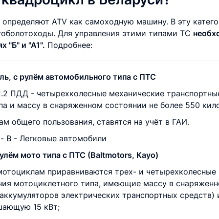
определяют ATV как самоходную машину. В эту катег
гоболотоходы. Для управления этими типами ТС
необх
 "Б" и "А1".
Подробнее:
ь, с рулём автомобильного типа с ПТС
2.2 ПДД - четырехколесные механические транспортн
па и массу в снаряженном состоянии не более 550 кил
м общего пользования, ставятся на учёт в ГАИ.
 - В - Легковые автомобили
лём мото типа с ПТС (Baltmotors, Kayo)
К мотоциклам приравниваются трех- и четырехколесные
ния мотоциклетного типа, имеющие массу в снаряженн
 аккумуляторов электрических транспортных средств)
шающую 15 кВт;