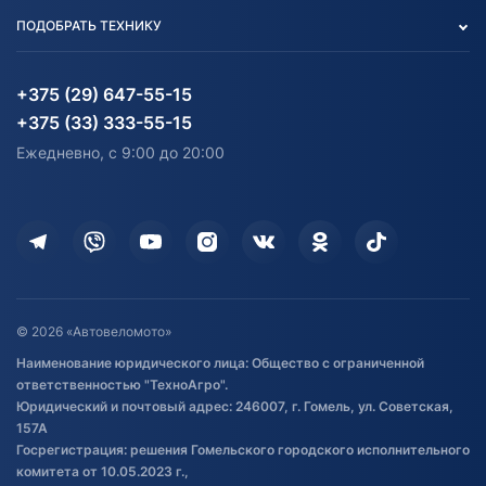
Вакансии
персональных данных
Авто и Мото
ПОДОБРАТЬ ТЕХНИКУ
Блог
Согласие на обработку
Агротехника
Партнерам
персональных данных
Огород и дача
Мототехника
Карта сайта
Информация до получения
Водный транспорт
Агротехника
+375 (29) 647-55-15
согласия на обработку
Электротранспорт
Электротранспорт
+375 (33) 333-55-15
персональных данных
Активный отдых и спорт
Лодочные моторные
Ежедневно, с 9:00 до 20:00
Доставка
Здоровье
Оплата
Для дома
Кредит и рассрочка
Дополнительные услуги
Гарантия и возврат
Оставить отзыв
Договор публичной оферты
© 2026 «Автовеломото»
Правила публикации отзывов о
Наименование юридического лица: Общество с ограниченной
товаре
ответственностью "ТехноАгро".
Обработка файлов cookie
Юридический и почтовый адрес: 246007, г. Гомель, ул. Советская,
Постановка транспорта на учет
157А
Госрегистрация: решения Гомельского городского исполнительного
Обновления в ЭПТС 2024
комитета от 10.05.2023 г.,