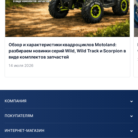
Обзор и характеристики квадроциклов Motoland:
разбираем новинки серий Wild, Wild Track и Scorpion в
виде комплектов запчастей
14 июля 2026
КОМПАНИЯ
Опт
ПОКУПАТЕЛЯМ
О нас
Контакты
Политика конфиденциальности
ИНТЕРНЕТ-МАГАЗИН
Тест-драйв
Отзыв согласия обработки