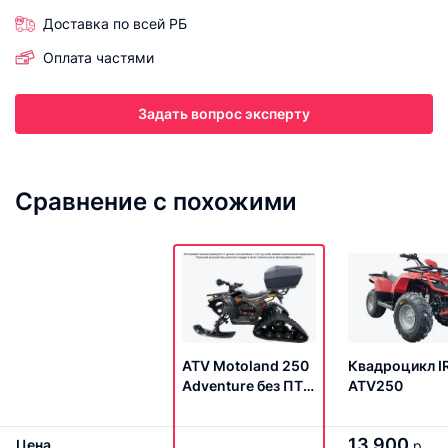
Доставка по всей РБ
Оплата частями
Задать вопрос эксперту
Сравнение с похожими
ATV Motoland 250
Квадроцикл I
Adventure без ПТС
ATV250
(к-т з/ч)
13 900
Цена
р.