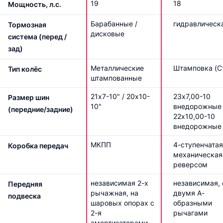
19
18
Мощность, л.с.
Барабанные /
гидравлическ
Тормозная
дисковые
система (перед /
зад)
Металлические
Штамповка (С
Тип колёс
штампованные
21х7-10" / 20х10-
23х7,00-10
Размер шин
10"
внедорожные 
(передние/задние)
22х10,00-10
внедорожные
МКПП
4-ступенчатая
Коробка передач
механическая
реверсом
независимая 2-х
независимая, 
Передняя
рычажная, на
двумя А-
подвеска
шаровых опорах с
образными
2-я
рычагами
амортизаторами