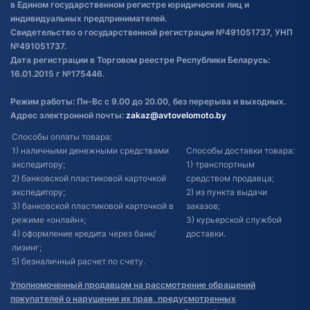
в Едином государственном регистре юридических лиц и
индивидуальных предпринимателей.
Свидетельство о государственной регистрации №491051737, УНП
№491051737.
Дата регистрации в Торговом реестре Республики Беларусь:
16.01.2015 г №175446.
Режим работы: Пн-Вс с 9.00 до 20.00, без перерыва и выходных.
Адрес электронной почты:
zakaz@avtovelomoto.by
Способы оплаты товара:
1) наличными денежными средствами
Способы доставки товара:
экспедитору;
1) транспортным
2) банковской пластиковой карточкой
средством продавца;
экспедитору;
2) из пункта выдачи
3) банковской пластиковой карточкой в
заказов;
режиме «онлайн»;
3) курьерской службой
4) оформление кредита через банк/
доставки.
лизинг;
5) безналичный расчет по счету.
Уполномоченный продавцом на рассмотрение обращений
покупателей о нарушении их прав, предусмотренных