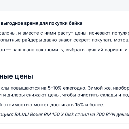
 выгодное время для покупки байка
салоны, и вместе с ними растут цены, исчезают попул
о опытные райдеры давно знают секрет: покупать мотоц
он — ваш шанс сэкономить, выбрать лучший вариант и 
дные цены
иклы повышаются на 5–10% ежегодно. Зимой же, наобор
 и дилеры снижают цены, чтобы очистить склады и п
й стоимостью может достигать 15% и более.
оцикл BAJAJ Boxer BM 150 X Disk
стоил на 700 BYN дешев