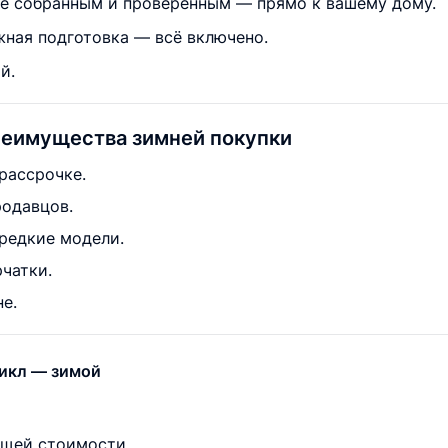
е собранным и проверенным — прямо к вашему дому.
жная подготовка — всё включено.
й.
реимущества зимней покупки
рассрочке.
родавцов.
редкие модели.
рчатки.
е.
цикл — зимой
ущей стоимости,