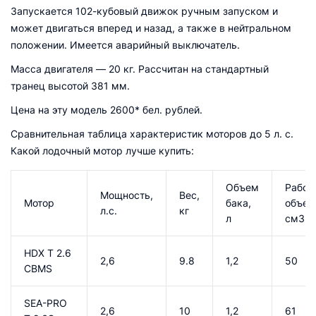
Запускается 102-кубовый движок ручным запуском и
может двигаться вперед и назад, а также в нейтральном
положении. Имеется аварийный выключатель.
Масса двигателя — 20 кг. Рассчитан на стандартный
транец высотой 381 мм.
Цена на эту модель 2600* бел. рублей.
Сравнительная таблица характеристик моторов до 5 л. с.
Какой лодочный мотор лучше купить:
Объем
Рабоч
Мощность,
Вес,
Мотор
бака,
объем
л.с.
кг
л
см3
HDX T 2.6
2,6
9.8
1,2
50
CBMS
SEA-PRO
2,6
10
1,2
61