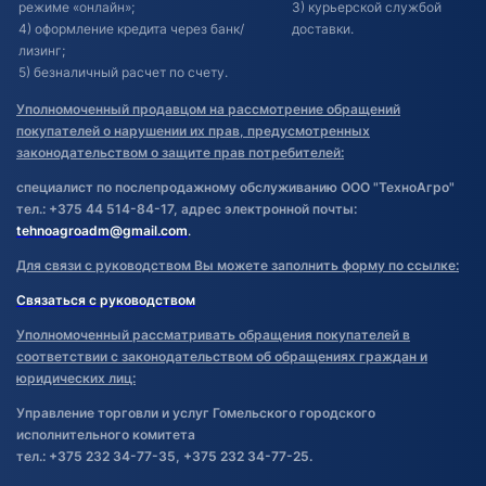
режиме «онлайн»;
3) курьерской службой
4) оформление кредита через банк/
доставки.
лизинг;
5) безналичный расчет по счету.
Уполномоченный продавцом на рассмотрение обращений
покупателей о нарушении их прав, предусмотренных
законодательством о защите прав потребителей:
специалист по послепродажному обслуживанию ООО "ТехноАгро"
тел.: +375 44 514-84-17, адрес электронной почты:
tehnoagroadm@gmail.com
.
Для связи с руководством Вы можете заполнить форму по ссылке:
Связаться с руководством
Уполномоченный рассматривать обращения покупателей в
соответствии с законодательством об обращениях граждан и
юридических лиц:
Управление торговли и услуг Гомельского городского
исполнительного комитета
тел.: +375 232 34-77-35, +375 232 34-77-25.