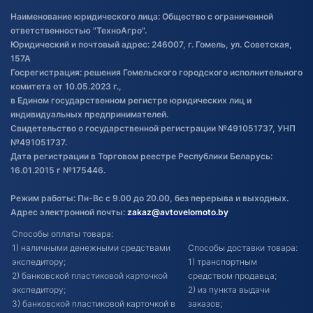
Правила публикации отзывов о
Наименование юридического лица: Общество с ограниченной
товаре
ответственностью "ТехноАгро".
Обработка файлов cookie
Юридический и почтовый адрес: 246007, г. Гомель, ул. Советская,
Постановка транспорта на учет
157А
Госрегистрация: решения Гомельского городского исполнительного
Обновления в ЭПТС 2024
комитета от 10.05.2023 г.,
в Едином государственном регистре юридических лиц и
индивидуальных предпринимателей.
Свидетельство о государственной регистрации №491051737, УНП
№491051737.
Дата регистрации в Торговом реестре Республики Беларусь:
16.01.2015 г №175446.
Режим работы: Пн-Вс с 9.00 до 20.00, без перерыва и выходных.
Адрес электронной почты:
zakaz@avtovelomoto.by
Способы оплаты товара:
1) наличными денежными средствами
Способы доставки товара:
экспедитору;
1) транспортным
2) банковской пластиковой карточкой
средством продавца;
экспедитору;
2) из пункта выдачи
3) банковской пластиковой карточкой в
заказов;