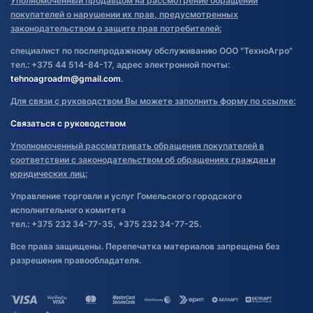
Уполномоченный продавцом на рассмотрение обращений
покупателей о нарушении их прав, предусмотренных
законодательством о защите прав потребителей:
специалист по послепродажному обслуживанию ООО "ТехноАгро"
тел.: +375 44 514-84-17, адрес электронной почты:
tehnoagroadm@gmail.com
.
Для связи с руководством Вы можете заполнить форму по ссылке:
Связаться с руководством
Уполномоченный рассматривать обращения покупателей в
соответствии с законодательством об обращениях граждан и
юридических лиц:
Управление торговли и услуг Гомельского городского
исполнительного комитета
тел.: +375 232 34-77-35, +375 232 34-77-25.
Все права защищены. Перепечатка материалов запрещена без
разрешения правообладателя.