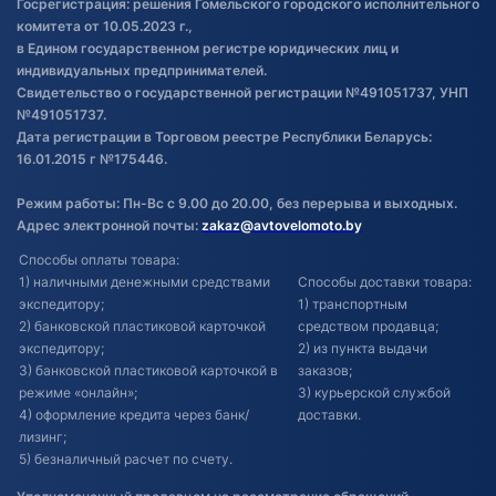
Госрегистрация: решения Гомельского городского исполнительного
Обновления в ЭПТС 2024
комитета от 10.05.2023 г.,
в Едином государственном регистре юридических лиц и
индивидуальных предпринимателей.
Свидетельство о государственной регистрации №491051737, УНП
№491051737.
Дата регистрации в Торговом реестре Республики Беларусь:
16.01.2015 г №175446.
Режим работы: Пн-Вс с 9.00 до 20.00, без перерыва и выходных.
Адрес электронной почты:
zakaz@avtovelomoto.by
Способы оплаты товара:
1) наличными денежными средствами
Способы доставки товара:
экспедитору;
1) транспортным
2) банковской пластиковой карточкой
средством продавца;
экспедитору;
2) из пункта выдачи
3) банковской пластиковой карточкой в
заказов;
режиме «онлайн»;
3) курьерской службой
4) оформление кредита через банк/
доставки.
лизинг;
5) безналичный расчет по счету.