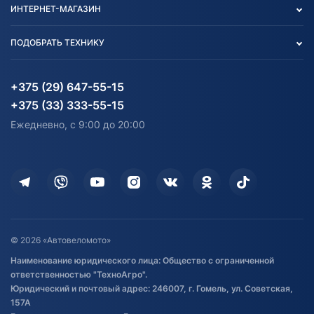
ИНТЕРНЕТ-МАГАЗИН
Тест-драйв
Отзыв согласия обработки
Вакансии
персональных данных
Авто и Мото
ПОДОБРАТЬ ТЕХНИКУ
Блог
Согласие на обработку
Агротехника
Партнерам
персональных данных
Огород и дача
Мототехника
Карта сайта
Информация до получения
Водный транспорт
Агротехника
+375 (29) 647-55-15
согласия на обработку
Электротранспорт
Электротранспорт
+375 (33) 333-55-15
персональных данных
Активный отдых и спорт
Лодочные моторные
Ежедневно, с 9:00 до 20:00
Доставка
Здоровье
Оплата
Для дома
Кредит и рассрочка
Дополнительные услуги
Гарантия и возврат
Оставить отзыв
Договор публичной оферты
© 2026 «Автовеломото»
Правила публикации отзывов о
Наименование юридического лица: Общество с ограниченной
товаре
ответственностью "ТехноАгро".
Обработка файлов cookie
Юридический и почтовый адрес: 246007, г. Гомель, ул. Советская,
Постановка транспорта на учет
157А